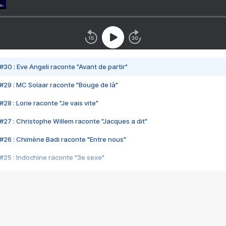
#30 : Eve Angeli raconte "Avant de partir"
#29 : MC Solaar raconte "Bouge de là"
28 : Lorie raconte "Je vais vite"
#27 : Christophe Willem raconte "Jacques a dit"
#26 : Chimène Badi raconte "Entre nous"
#25 : Indochine raconte "3e sexe"
#24 : Zaho raconte "C'est chelou"
#23 : Patrick Bruel raconte "Au café des délices"
#22 : Kyo raconte "Le chemin"