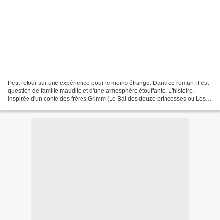
Petit retour sur une expérience pour le moins étrange. Dans ce roman, il est
question de famille maudite et d'une atmosphère étouffante. L'histoire,
inspirée d'un conte des frères Grimm (Le Bal des douze princesses ou Les
Souliers usés à la danse), est...