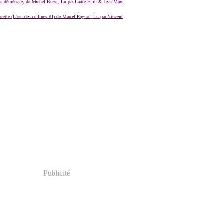
a déménagé, de Michel Bussi, Lu par Laure Filiu & Jean-Marc
orette (L'eau des collines #1) de Marcel Pagnol, Lu par Vincent
Publicité