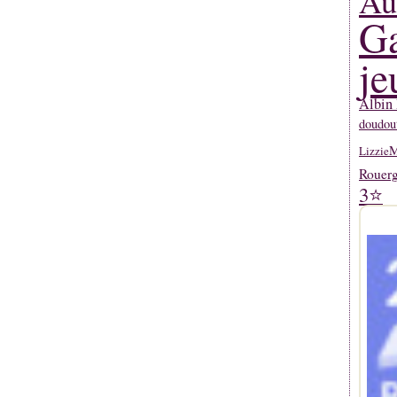
Au
Ga
je
Albin 
doudou
M
Lizzie
Rouerg
3⭐