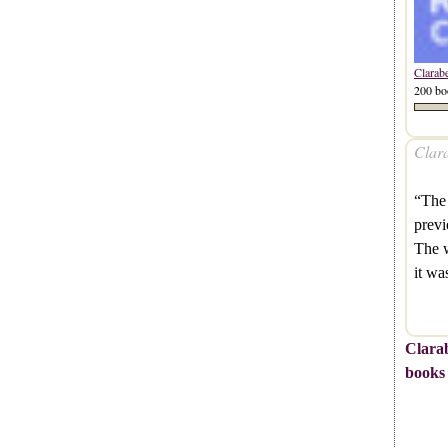
Clarab
200 bo
Clara
“The 
previ
The w
it wa
Clarab
books