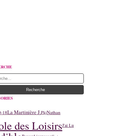
ERCHE
ORIES
La Martinière J.
0-18
Nathan
Pkj
ole des Loisirs
J'ai Lu