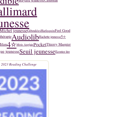
dible
Bayard jeunesse
Casterman
llimard
unesse
Michel jeunesse
Feel Good
Harlequin
Giboulées
Audiolib
5⭐
thérapie
Hachette jeunesse
4⭐
Pocket
ilan
Thierry Magnier
Mois Anglais
Seuil jeunesse
ue jeunesse
Ecoutez lire
2023 Reading Challenge