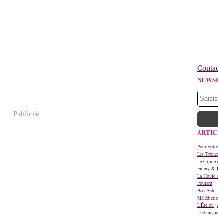
Contac
NEWS
Publicité
ARTIC
Pour votre
Les Trône
Le Crime d
Emery & 
La Houle é
Poulard
Bad Ash - 
Malédictio
L'Été où j
Une magie 