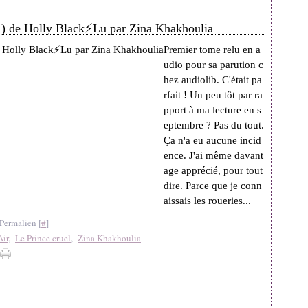
#1) de Holly Black⚡Lu par Zina Khakhoulia
Premier tome relu en a
udio pour sa parution c
hez audiolib. C'était pa
rfait ! Un peu tôt par ra
pport à ma lecture en s
eptembre ? Pas du tout.
Ça n'a eu aucune incid
ence. J'ai même davant
age apprécié, pour tout
dire. Parce que je conn
aissais les roueries...
Permalien [
#
]
Air
,
Le Prince cruel
,
Zina Khakhoulia