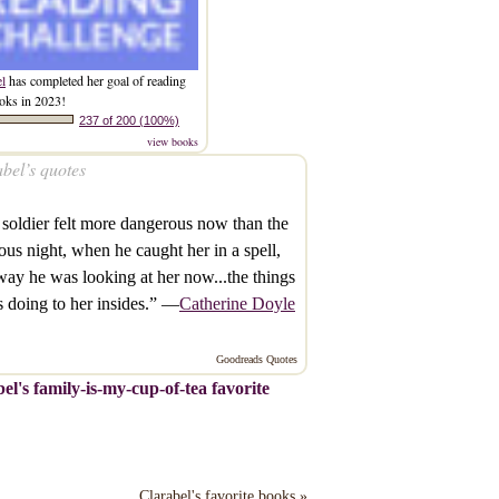
el
has completed her goal of reading
oks in 2023!
237 of 200 (100%)
view books
bel’s quotes
soldier felt more dangerous now than the
ous night, when he caught her in a spell,
ay he was looking at her now...the things
s doing to her insides.” —
Catherine Doyle
Goodreads Quotes
el's family-is-my-cup-of-tea favorite
Clarabel's favorite books »