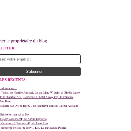
ter le propriétaire du blog
LETTER
LES RÉCENTS
 information...
s Trahis, de Nesrine Ammari, Lu par Marc Wilhelm & Élodie Lasne
e la chambre 705 (Bienvenue à l'hôtel Savoy #1) De Prudence
Ron Base
clatante (Le Lys de feu #2), de Jacquelyn Benson, Lu par Adelaide
Etincelles, par Alina Not
n (Joey Santana #1) de Karina Espinosa
e t'ai retrouvé (Summer #2) de Jenny Han
teintée de poison, de Judy I. Lin, Lu par Sandra Poirier