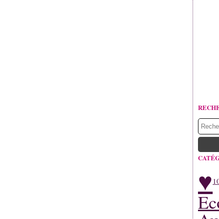
RECH
CATÉG
♥
1
Ec