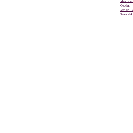
Mon cœur 
Coudert
Jean de Fl
Fernandel