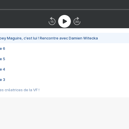
bey Maguire, c'est lui ! Rencontre avec Damien Witecka
e 6
e 5
e 4
e 3
s créatrices de la VF !
e 2
e 1
e Mektoub My Love arrive enfin ! Rencontre avec Shaïn Boumedine et Sal