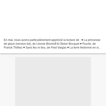
En mai, nous avons particulièrement apprécié la lecture de : ♥ La princesse
de glace (version bd), de Léonie Bischoff & Olivier Bocquet ♥ Puzzle, de
Franck Thilliez ♥ Sans feu ni lieu, de Fred Vargas ♥ La terre fredonne en si
bémol, de Mari Strachan ♥...