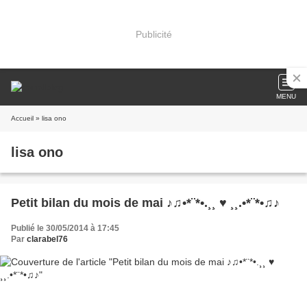
Publicité
MENU
Accueil
» lisa ono
lisa ono
Petit bilan du mois de mai ♪♫•*¨*•.¸¸ ♥ ¸¸.•*¨*•♫♪
Publié le 30/05/2014 à 17:45
Par
clarabel76