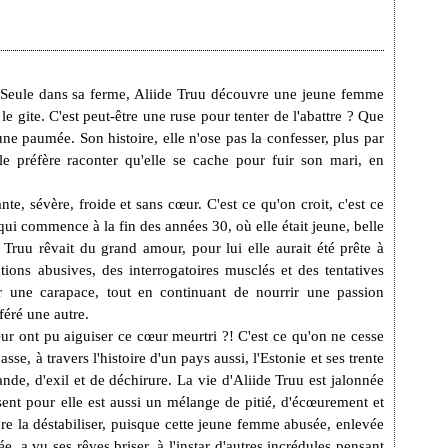
. Seule dans sa ferme, Aliide Truu découvre une jeune femme
 le gite. C'est peut-être une ruse pour tenter de l'abattre ? Que
une paumée. Son histoire, elle n'ose pas la confesser, plus par
le préfère raconter qu'elle se cache pour fuir son mari, en
te, sévère, froide et sans cœur. C'est ce qu'on croit, c'est ce
qui commence à la fin des années 30, où elle était jeune, belle
 Truu rêvait du grand amour, pour lui elle aurait été prête à
tations abusives, des interrogatoires musclés et des tentatives
er une carapace, tout en continuant de nourrir une passion
éré une autre.
ur ont pu aiguiser ce cœur meurtri ?! C'est ce qu'on ne cesse
sse, à travers l'histoire d'un pays aussi, l'Estonie et ses trente
nde, d'exil et de déchirure. La vie d'Aliide Truu est jalonnée
ent pour elle est aussi un mélange de pitié, d'écœurement et
ore la déstabiliser, puisque cette jeune femme abusée, enlevée
ée, a vu ses rêves briser, à l'instar d'autres incrédules pensant