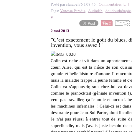
Posté par clarabel76 à 08:45 -
Commentaires [
…
]
- 
Tags:
Vanessa Paradis
,
Audiolib
,
doudouthérapie
♥
2 mai 2013
"C’est exactement le goût du blues, di
invention, vous savez !"
Colin est riche et vit dans un appartement 
cœur, Alise, qui est la nièce de son cuisi
grande et belle histoire d'amour. Il rencontr
mais la maladie frappe la jeune femme et c'e
Colin va s'appauvrir, son chez-lui va deve
comme le pianocktail (géniale invention !)
veut pas travailler, ça l'ennuie et aucun labe
les machines infernales ! Celui-ci est dan
dévorante pour Jean-Sol Partre, dont il coll
Je n'ai pas réussi à entrer tout de suite d
superficielle, mais j'avais juste besoin de 