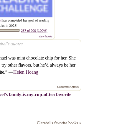
el
has completed her goal of reading
oks in 2023!
237 of 200 (100%)
view books
bel’s quotes
ael was mint chocolate chip for her. She
 try other flavors, but he’d always be her
ite.” —
Helen Hoang
Goodreads Quotes
el's family-is-my-cup-of-tea favorite
Clarabel's favorite books »