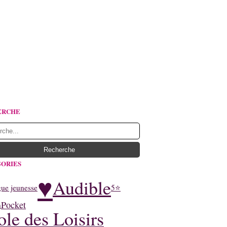
ERCHE
ORIES
♥
Audible
ue jeunesse
5⭐
Pocket
n
ole des Loisirs