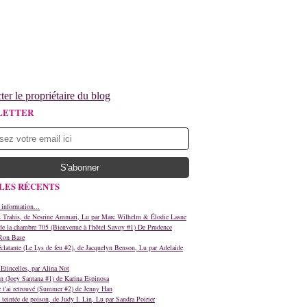
ter le propriétaire du blog
LETTER
LES RÉCENTS
 information...
s Trahis, de Nesrine Ammari, Lu par Marc Wilhelm & Élodie Lasne
e la chambre 705 (Bienvenue à l'hôtel Savoy #1) De Prudence
Ron Base
clatante (Le Lys de feu #2), de Jacquelyn Benson, Lu par Adelaide
Etincelles, par Alina Not
n (Joey Santana #1) de Karina Espinosa
e t'ai retrouvé (Summer #2) de Jenny Han
teintée de poison, de Judy I. Lin, Lu par Sandra Poirier