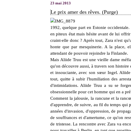
23 mai 2013
Le prix amer des rêves. (Purge)
1992, quelque part en Estonie occidentale
en piteux état mais hésite avant de lui offrir
craint-elle donc ? Après tout, Zara n'est qu'
honte que par mesquinerie. A la place, el
attendant de pouvoir rejoindre la Finlande.
Mais Aliide Truu est une vieille dame méfian
qu'on découvre aussi, à travers son histoire 
et insouciante, avec son sœur Ingel. Aliide
tout, quitte à subir l'humiliation des arres
d'intimidations. Aliide Truu a su se forg
obsessionnelle pour cet homme qui en a préf
Comment la jalousie, la rancune et la rancœ
d'apprendre, de suivre, au fil du temps qui pa
années d'invasion, d'oppression, de propaga
de souffrances et d'amertume, ce qu'on ress
de tristesse. La rencontre avec Zara va enc
pour travailler à Berlin, en tant que prostitu