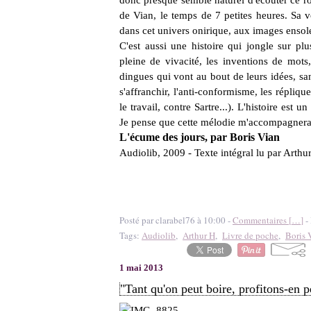
donc presque semblé naturel d'écouter ce ro
de Vian, le temps de 7 petites heures. Sa v
dans cet univers onirique, aux images ensoleil
C'est aussi une histoire qui jongle sur plu
pleine de vivacité, les inventions de mots
dingues qui vont au bout de leurs idées, san
s'affranchir, l'anti-conformisme, les répli
le travail, contre Sartre...). L'histoire est 
Je pense que cette mélodie m'accompagner
L'écume des jours, par Boris Vian
Audiolib, 2009 - Texte intégral lu par Arthur
Posté par clarabel76 à 10:00 -
Commentaires [
…
]
- 
Tags:
Audiolib
,
Arthur H
,
Livre de poche
,
Boris 
1 mai 2013
"Tant qu'on peut boire, profitons-en p