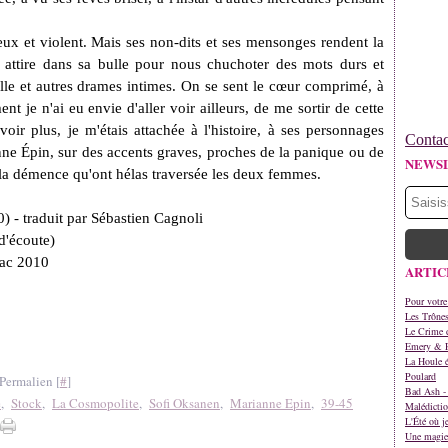
reux et violent. Mais ses non-dits et ses mensonges rendent la
us attire dans sa bulle pour nous chuchoter des mots durs et
ille et autres drames intimes. On se sent le cœur comprimé, à
t je n'ai eu envie d'aller voir ailleurs, de me sortir de cette
voir plus, je m'étais attachée à l'histoire, à ses personnages
Contac
ianne Épin, sur des accents graves, proches de la panique ou de
NEWS
 la démence qu'ont hélas traversée les deux femmes.
) - traduit par Sébastien Cagnoli
d'écoute)
nac 2010
ARTIC
Pour votre
Les Trône
Le Crime d
Emery & 
La Houle é
Poulard
Permalien [
#
]
Bad Ash - 
e
,
Stock
,
La Cosmopolite
,
Sofi Oksanen
,
Marianne Epin
,
39-45
Malédictio
L'Été où j
Une magie 