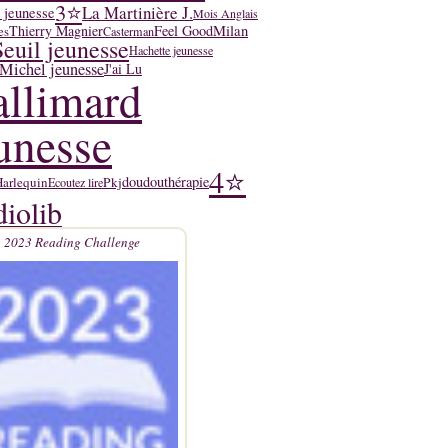
3⭐
La Martinière J.
 jeunesse
Mois Anglais
Thierry Magnier
Feel Good
Milan
es
Casterman
Seuil jeunesse
Hachette jeunesse
Michel jeunesse
J'ai Lu
llimard
unesse
4⭐
doudouthérapie
arlequin
Pkj
Ecoutez lire
iolib
2023 Reading Challenge