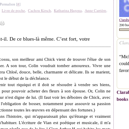
Permalien [
#
]
,
Livre de poche
,
Cachou Kirsch
,
Katharina Hagena
,
Anne Carrière
,
Clarab
200 bo
t-il. De ce blues-là même. C’est fort, votre
Clara
“Mich
cossu, son meilleur ami Chick vient de trouver l'élue de son
could
nier. A son tour, Colin voudrait tomber amoureux. Vivre une
favor
era Chloé, douce, belle, charmante et délicate. Ils se marient,
st le début de la déchéance.
nir tout riquiqui et il doit se résoudre à vendre ses biens,
, pour pouvoir acheter des fleurs à son épouse. Or, Colin ne
Clarab
ur n'est digne de lui. (Il faut voir les déboires de Chick, avec
books
s l'obligation de bosser, notamment pour assouvir sa passion
ectionne toutes les œuvres en dépensant des fortunes.)
ans l'histoire, qui m'apparaissait plus qu'étrange et vraiment
m'habituer. L'écriture de Vian est poétique et musicale, il m'a