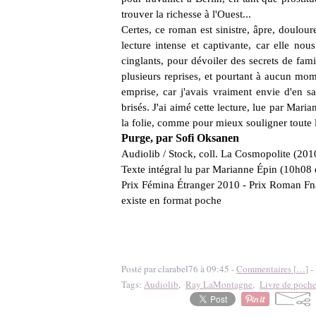
trouver la richesse à l'Ouest...
Certes, ce roman est sinistre, âpre, doulou
lecture intense et captivante, car elle no
cinglants, pour dévoiler des secrets de fam
plusieurs reprises, et pourtant à aucun momen
emprise, car j'avais vraiment envie d'en sa
brisés. J'ai aimé cette lecture, lue par Mar
la folie, comme pour mieux souligner toute
Purge, par Sofi Oksanen
Audiolib / Stock, coll. La Cosmopolite (2010
Texte intégral lu par Marianne Épin (10h08 
Prix Fémina Étranger 2010 - Prix Roman F
existe en format poche
Posté par clarabel76 à 09:45 -
Commentaires [
…
]
- 
Tags:
Audiolib
,
Ray LaMontagne
,
Livre de poch