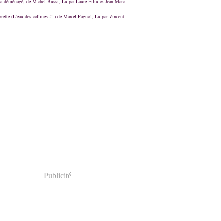
a déménagé, de Michel Bussi, Lu par Laure Filiu & Jean-Marc
orette (L'eau des collines #1) de Marcel Pagnol, Lu par Vincent
Publicité