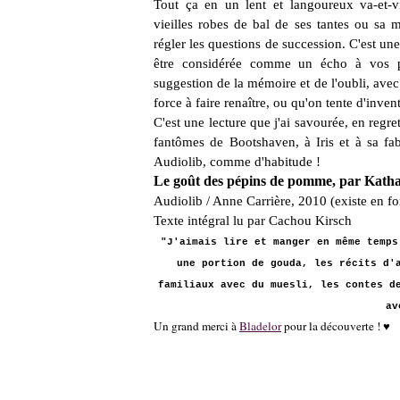
Tout ça en un lent et langoureux va-et-vie
vieilles robes de bal de ses tantes ou sa
régler les questions de succession. C'est un
être considérée comme un écho à vos pr
suggestion de la mémoire et de l'oubli, avec 
force à faire renaître, ou qu'on tente d'invent
C'est une lecture que j'ai savourée, en regr
fantômes de Bootshaven, à Iris et à sa fabu
Audiolib, comme d'habitude !
Le goût des pépins de pomme, par Kath
Audiolib / Anne Carrière, 2010 (existe en f
Texte intégral lu par Cachou Kirsch
"J'aimais lire et manger en même temps
une portion de gouda, les récits d'
familiaux avec du muesli, les contes d
av
Un grand merci à
Bladelor
pour la découverte ! ♥