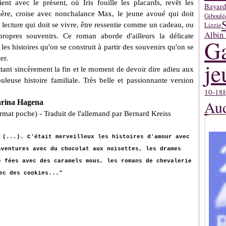
nt avec le présent, où Iris fouille les placards, revêt les
Bayard
 mère, croise avec nonchalance Max, le jeune avoué qui doit
Giboulé
Lizzie
e lecture qui doit se vivre, être ressentie comme un cadeau, ou
Albin 
opres souvenirs. Ce roman aborde d'ailleurs la délicate
Ga
les histoires qu'on se construit à partir des souvenirs qu'on se
er.
je
ettant sincèrement la fin et le moment de devoir dire adieu aux
leuse histoire familiale. Très belle et passionnante version
10-18
H
Aud
arina Hagena
ormat poche) - Traduit de l'allemand par Bernard Kreiss
 (...). C'était merveilleux les histoires d'amour avec
aventures avec du chocolat aux noisettes, les drames
e fées avec des caramels mous, les romans de chevalerie
ec des cookies..."