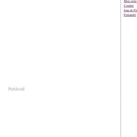
Mon cœur 
Coudert
Jean de Fl
Fernandel
Publicité