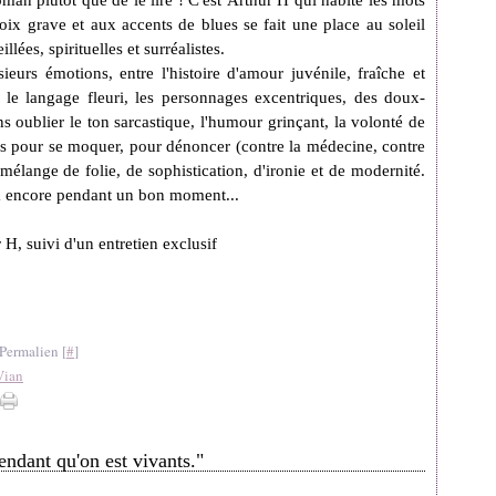
man plutôt que de le lire ! C'est Arthur H qui habite les mots
oix grave et aux accents de blues se fait une place au soleil
lées, spirituelles et surréalistes.
sieurs émotions, entre l'histoire d'amour juvénile, fraîche et
, le langage fleuri, les personnages excentriques, des doux-
s oublier le ton sarcastique, l'humour grinçant, la volonté de
ques pour se moquer, pour dénoncer (contre la médecine, contre
un mélange de folie, de sophistication, d'ironie et de modernité.
a encore pendant un bon moment...
 H, suivi d'un entretien exclusif
Permalien [
#
]
Vian
endant qu'on est vivants."