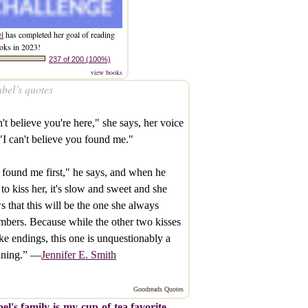
el
has completed her goal of reading
oks in 2023!
237 of 200 (100%)
view books
bel’s quotes
n't believe you're here," she says, her voice
 "I can't believe you found me."
found me first," he says, and when he
 to kiss her, it's slow and sweet and she
 that this will be the one she always
bers. Because while the other two kisses
like endings, this one is unquestionably a
nning.” —
Jennifer E. Smith
Goodreads Quotes
el's family-is-my-cup-of-tea favorite