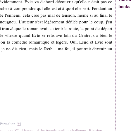
n évidemment. Evie va d'abord découvrir qu'elle n'était pas ce
books
chercher à comprendre qui elle est et à quoi elle sert. Pendant un
 de l'ennemi, cela crée pas mal de tension, même si au final le
neugneu. L'auteur s'est légèrement défilée pour le coup, j'en
i trouvé que le roman avait su tenir la route, le point de départ
de vitesse quand Evie se retrouve loin du Centre, ou bien le
nt bon la comédie romantique et légère. Oui, Lend et Evie sont
 je ne dis rien, mais le Reth... ma foi, il pourrait devenir un
Permalien [
#
]
e
,
Lu en VO
,
Descent of the Angels reading challenge
,
Kiersten