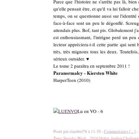
Parce que l'histoire ne s'arrête pas là, bie
qu'elle pensait être, et qu'il va lui falloir 
temps, on se questionne aussi sur l'identité
face-à-face sent un peu le dégonflé. Screug
attendais plus. Bof, tant pis. Globalement j'a
est enthousiasmant, l'intrigue perd un peu 
lecteur appréciera-t-il cette partie qui se
très, très mignons tous les deux. Toutefois,
sérieux outsider. ♥
Le tome 2 paraîtra en septembre 2011 !
Paranormalcy - Kiersten White
HarperTeen (2010)
Lu en VO - 6
Posté par clarabel76 à 11:30 -
Commentaires [
…
]
- 
Tags:
Spooky Week
,
2010 Debut Author Challeng