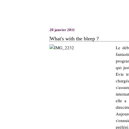
20 janvier 2011
What's with the bleep ?
Le déb
fantas
progra
qui ju
Evie t
chargée
s'assu
interna
elle a
direct
Aujourd
s'ennui
préfér