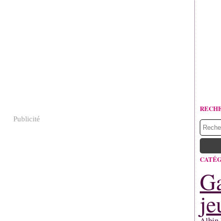
RECH
Publicité
CATÉG
Ga
je
Albin 