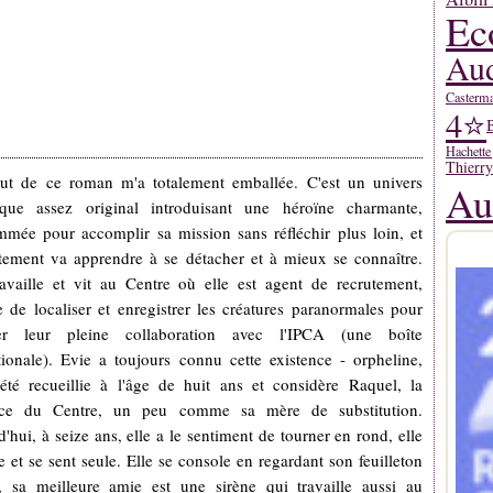
Ec
Aud
Casterm
4⭐
Hachette
Thierr
ut de ce roman m'a totalement emballée. C'est un univers
Au
tique assez original introduisant une héroïne charmante,
mmée pour accomplir sa mission sans réfléchir plus loin, et
stement va apprendre à se détacher et à mieux se connaître.
ravaille et vit au Centre où elle est agent de recrutement,
 de localiser et enregistrer les créatures paranormales pour
rer leur pleine collaboration avec l'IPCA (une boîte
tionale). Evie a toujours connu cette existence - orpheline,
 été recueillie à l'âge de huit ans et considère Raquel, la
rice du Centre, un peu comme sa mère de substitution.
'hui, à seize ans, elle a le sentiment de tourner en rond, elle
e et se sent seule. Elle se console en regardant son feuilleton
é, sa meilleure amie est une sirène qui travaille aussi au