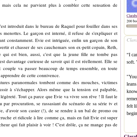
, mais cela ne parvient plus à combler cette sensation de
Clarab
200 bo
st introduit dans le bureau de Raquel pour fouiller dans ses
les menottes. Le garçon est interné, il refuse de s'expliquer et
Clara
t constamment. Evie est intriguée, enfin un garçon de son
 divertir et chasser de ses cauchemars son ex-petit copain, Reth,
 qui est bien, aussi, c'est que la jeune fille ne tombe pas
“I ca
t davantage curieuse de savoir qui il est réellement. Elle se
soft.
tit couple va passer beaucoup de temps ensemble, en toute
 apprendre de cette connivence.
"You 
atures paranormales tombent comme des mouches, victimes
leans
ussir à s'échapper. Alors même que la tension est palpable,
knows
légèreté. Tout ça parce que Evie va vivre son rêve ! Il faut le
remem
cu par procuration, se rassasiant du scénario de sa série tv et
felt 
cée, d'avoir son casier (!), de se rendre à un bal de promo ou
begi
ruche et ridicule à lire comme ça, mais en fait Evie est super
heur qui fait plaisir à voir ! C'est drôle, ça ne mange pas de
Clarab