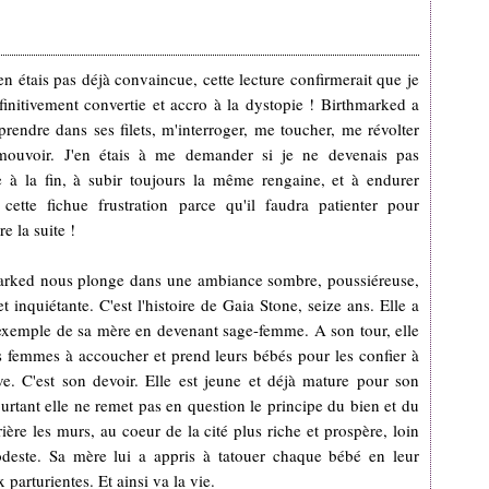
'en étais pas déjà convaincue, cette lecture confirmerait que je
finitivement convertie et accro à la dystopie ! Birthmarked a
rendre dans ses filets, m'interroger, me toucher, me révolter
mouvoir. J'en étais à me demander si je ne devenais pas
e à la fin, à subir toujours la même rengaine, et à endurer
 cette fichue frustration parce qu'il faudra patienter pour
e la suite !
arked nous plonge dans une ambiance sombre, poussiéreuse,
t inquiétante. C'est l'histoire de Gaia Stone, seize ans. Elle a
'exemple de sa mère en devenant sage-femme. A son tour, elle
s femmes à accoucher et prend leurs bébés pour les confier à
ve. C'est son devoir. Elle est jeune et déjà mature pour son
urtant elle ne remet pas en question le principe du bien et du
ière les murs, au coeur de la cité plus riche et prospère, loin
deste. Sa mère lui a appris à tatouer chaque bébé en leur
parturientes. Et ainsi va la vie.