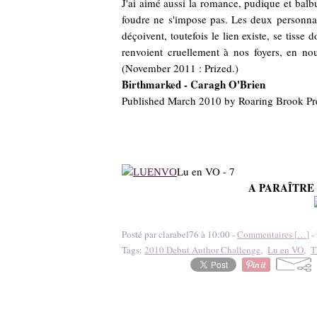
J'ai aimé aussi la romance, pudique et balbut
foudre ne s'impose pas. Les deux personnag
déçoivent, toutefois le lien existe, se tiss
renvoient cruellement à nos foyers, en no
(November 2011 : Prized.)
Birthmarked - Caragh O'Brien
Published March 2010 by Roaring Brook Pr
Lu en VO - 7
A PARAÎTRE 
Posté par clarabel76 à 10:00 -
Commentaires [
…
]
- 
Tags:
2010 Debut Author Challenge
,
Lu en VO
,
T