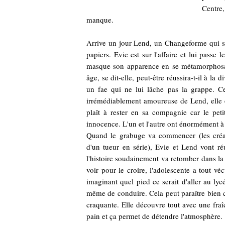
Centre
manque.
Arrive un jour Lend, un Changeforme qui s'e
papiers. Evie est sur l'affaire et lui passe 
masque son apparence en se métamorphosan
âge, se dit-elle, peut-être réussira-t-il à la
un fae qui ne lui lâche pas la grappe. Ce
irrémédiablement amoureuse de Lend, elle es
plaît à rester en sa compagnie car le pe
innocence. L'un et l'autre ont énormément à
Quand le grabuge va commencer (les cré
d'un tueur en série), Evie et Lend vont ré
l'histoire soudainement va retomber dans la 
voir pour le croire, l'adolescente a tout vé
imaginant quel pied ce serait d'aller au ly
même de conduire. Cela peut paraître bien c
craquante. Elle découvre tout avec une fraîc
pain et ça permet de détendre l'atmosphère.