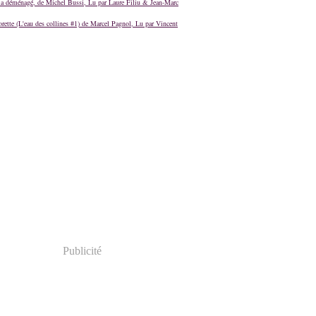
a déménagé, de Michel Bussi, Lu par Laure Filiu & Jean-Marc
orette (L'eau des collines #1) de Marcel Pagnol, Lu par Vincent
Publicité