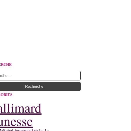
ERCHE
ORIES
llimard
unesse
3⭐
Michel jeunesse
J'ai Lu