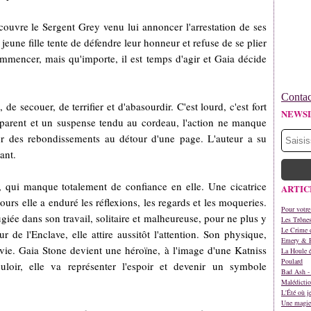
écouvre le Sergent Grey venu lui annoncer l'arrestation de ses
a jeune fille tente de défendre leur honneur et refuse de se plier
commencer, mais qu'importe, il est temps d'agir et Gaia décide
Contac
 de secouer, de terrifier et d'abasourdir. C'est lourd, c'est fort
NEWS
apparent et un suspense tendu au cordeau, l'action ne manque
sur des rebondissements au détour d'une page. L'auteur a su
ant.
, qui manque totalement de confiance en elle. Une cicatrice
ARTIC
urs elle a enduré les réflexions, les regards et les moqueries.
Pour votre
ugiée dans son travail, solitaire et malheureuse, pour ne plus y
Les Trône
Le Crime d
 de l'Enclave, elle attire aussitôt l'attention. Son physique,
Emery & 
rvie. Gaia Stone devient une héroïne, à l'image d'une Katniss
La Houle é
Poulard
uloir, elle va représenter l'espoir et devenir un symbole
Bad Ash - 
Malédictio
L'Été où j
Une magie 