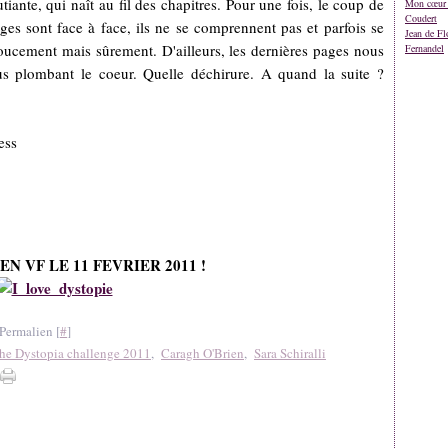
iante, qui naît au fil des chapitres. Pour une fois, le coup de
Mon cœur 
Coudert
es sont face à face, ils ne se comprennent pas et parfois se
Jean de Fl
e doucement mais sûrement. D'ailleurs, les dernières pages nous
Fernandel
us plombant le coeur. Quelle déchirure. A quand la suite ?
ess
EN VF LE 11 FEVRIER 2011 !
Permalien [
#
]
he Dystopia challenge 2011
,
Caragh O'Brien
,
Sara Schiralli