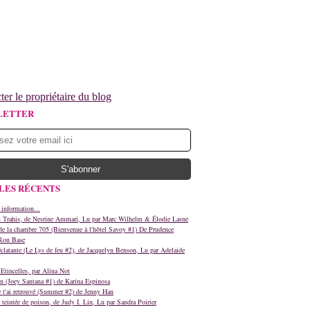
ter le propriétaire du blog
LETTER
LES RÉCENTS
 information...
s Trahis, de Nesrine Ammari, Lu par Marc Wilhelm & Élodie Lasne
e la chambre 705 (Bienvenue à l'hôtel Savoy #1) De Prudence
Ron Base
clatante (Le Lys de feu #2), de Jacquelyn Benson, Lu par Adelaide
Etincelles, par Alina Not
n (Joey Santana #1) de Karina Espinosa
e t'ai retrouvé (Summer #2) de Jenny Han
teintée de poison, de Judy I. Lin, Lu par Sandra Poirier