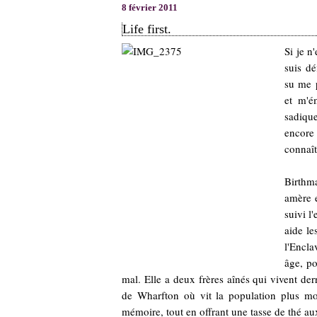
8 février 2011
Life first.
Si je n
suis dé
su me p
et m'é
sadiqu
encore
connaîtr
Birthm
amère e
suivi l
aide le
l'Encla
âge, po
mal. Elle a deux frères aînés qui vivent derr
de Wharfton où vit la population plus mo
mémoire, tout en offrant une tasse de thé aux 