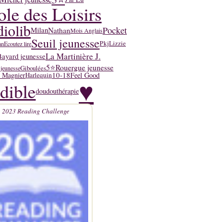
ole des Loisirs
iolib
Pocket
Nathan
Milan
Mois Anglais
Seuil jeunesse
Pkj
Lizzie
an
Ecoutez lire
La Martinière J.
Bayard jeunesse
5⭐
Rouergue jeunesse
Giboulées
 jeunesse
10-18
y Magnier
Feel Good
Harlequin
♥
dible
doudouthérapie
2023 Reading Challenge