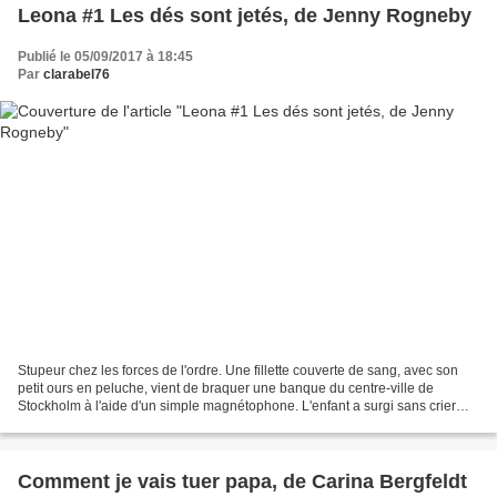
Leona #1 Les dés sont jetés, de Jenny Rogneby
Publié le 05/09/2017 à 18:45
Par
clarabel76
Stupeur chez les forces de l'ordre. Une fillette couverte de sang, avec son
petit ours en peluche, vient de braquer une banque du centre-ville de
Stockholm à l'aide d'un simple magnétophone. L'enfant a surgi sans crier
gare et a disparu aussi mystérieusement....
Comment je vais tuer papa, de Carina Bergfeldt