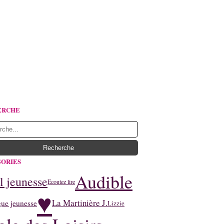
ERCHE
ORIES
Audible
l jeunesse
Ecoutez lire
♥
La Martinière J.
ue jeunesse
Lizzie