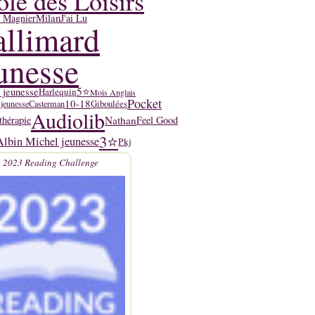
ole des Loisirs
y Magnier
Milan
J'ai Lu
llimard
unesse
5⭐
 jeunesse
Harlequin
Mois Anglais
Pocket
10-18
Giboulées
 jeunesse
Casterman
Audiolib
Nathan
thérapie
Feel Good
3⭐
Albin Michel jeunesse
Pkj
2023 Reading Challenge