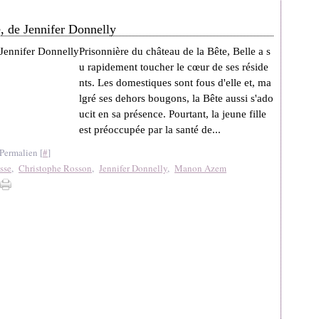
le, de Jennifer Donnelly
Prisonnière du château de la Bête, Belle a s
u rapidement toucher le cœur de ses réside
nts. Les domestiques sont fous d'elle et, ma
lgré ses dehors bougons, la Bête aussi s'ado
ucit en sa présence. Pourtant, la jeune fille
est préoccupée par la santé de...
Permalien [
#
]
sse
,
Christophe Rosson
,
Jennifer Donnelly
,
Manon Azem