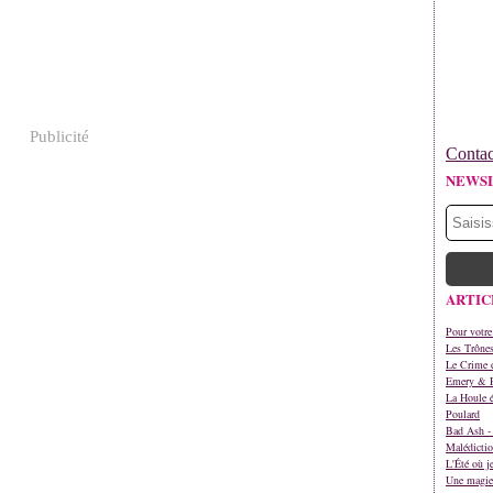
Publicité
Contac
NEWS
ARTIC
Pour votre
Les Trône
Le Crime d
Emery & 
La Houle é
Poulard
Bad Ash - 
Malédictio
L'Été où j
Une magie 