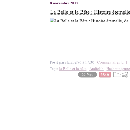
8 novembre 2017
La Belle et la Bête : Histoire éternel
Posté par clarabel76 à 17:30 -
Commentaires [
…
]
- 
Tags:
la Belle et la bête
,
Audiolib
,
Hachette jeune