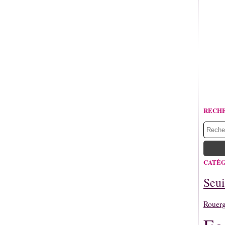
RECH
CATÉG
Seui
Rouerg