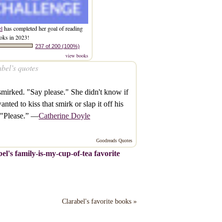
el
has completed her goal of reading
oks in 2023!
237 of 200 (100%)
view books
bel’s quotes
mirked. "Say please." She didn't know if
anted to kiss that smirk or slap it off his
 "Please.” —
Catherine Doyle
Goodreads Quotes
el's family-is-my-cup-of-tea favorite
Clarabel's favorite books »