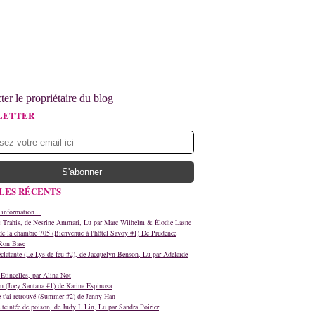
ter le propriétaire du blog
LETTER
LES RÉCENTS
 information...
s Trahis, de Nesrine Ammari, Lu par Marc Wilhelm & Élodie Lasne
e la chambre 705 (Bienvenue à l'hôtel Savoy #1) De Prudence
Ron Base
clatante (Le Lys de feu #2), de Jacquelyn Benson, Lu par Adelaide
Etincelles, par Alina Not
n (Joey Santana #1) de Karina Espinosa
e t'ai retrouvé (Summer #2) de Jenny Han
teintée de poison, de Judy I. Lin, Lu par Sandra Poirier