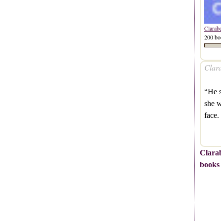
Clarab
200 bo
Clara
“He s
she w
face.
Clarab
books