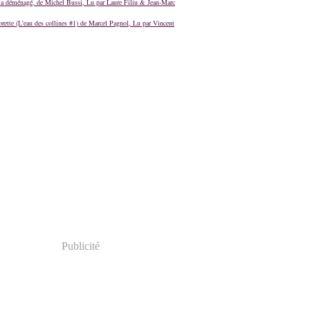
a déménagé, de Michel Bussi, Lu par Laure Filiu & Jean-Marc
orette (L'eau des collines #1) de Marcel Pagnol, Lu par Vincent
Publicité