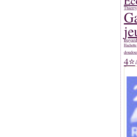
Ec
Thierr
Ga
je
Bayard
Hachette
doudou
4⭐