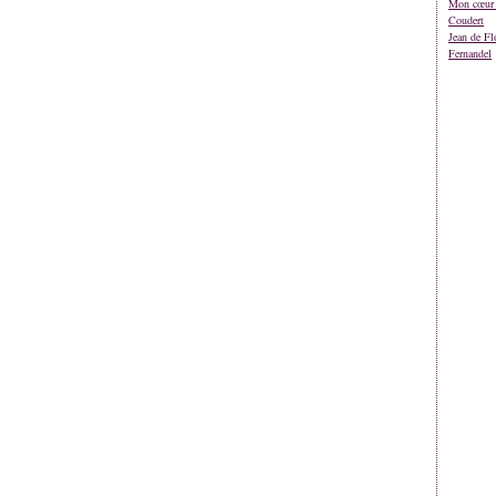
Mon cœur 
Coudert
Jean de Fl
Fernandel