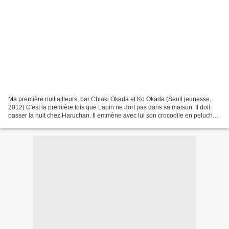
Ma première nuit ailleurs, par Chiaki Okada et Ko Okada (Seuil jeunesse,
2012) C'est la première fois que Lapin ne dort pas dans sa maison. Il doit
passer la nuit chez Haruchan. Il emmène avec lui son crocodile en peluche,
mais loin de chez lui et sans...