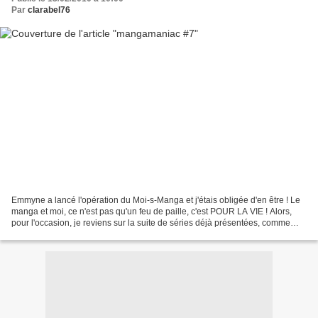
Par
clarabel76
Emmyne a lancé l'opération du Moi-s-Manga et j'étais obligée d'en être ! Le
manga et moi, ce n'est pas qu'un feu de paille, c'est POUR LA VIE ! Alors,
pour l'occasion, je reviens sur la suite de séries déjà présentées, comme
Five par exemple... five t.6...