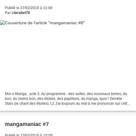
Publié le 27/02/2010 à 11:00
Par
clarabel76
Moi-s-Manga , acte II. Au programme : des suites, des nouveaux tomes, du
bon, du moins bon, des étoiles, des papillons, du manga, quoi ! Twinkle
Stars (le chant des étoiles), t.2 J'ai toujours du mal à me prononcer sur cette
série, l'histoire est étrange...
mangamaniac #7
Publié le 13/02/2010 à 10:00