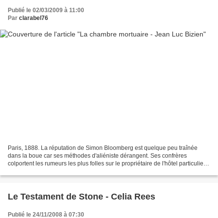
Publié le 02/03/2009 à 11:00
Par
clarabel76
Paris, 1888. La réputation de Simon Bloomberg est quelque peu traînée
dans la boue car ses méthodes d'aliéniste dérangent. Ses confrères
colportent les rumeurs les plus folles sur le propriétaire de l'hôtel particulier
de la rue Mazarine. Sarah Englewood,...
Le Testament de Stone - Celia Rees
Publié le 24/11/2008 à 07:30