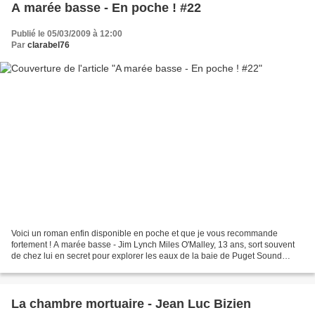
A marée basse - En poche ! #22
Publié le 05/03/2009 à 12:00
Par
clarabel76
Voici un roman enfin disponible en poche et que je vous recommande
fortement ! A marée basse - Jim Lynch Miles O'Malley, 13 ans, sort souvent
de chez lui en secret pour explorer les eaux de la baie de Puget Sound
(Washington). Une nuit, à marée basse,...
La chambre mortuaire - Jean Luc Bizien