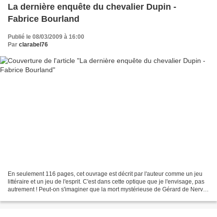
La dernière enquête du chevalier Dupin -
Fabrice Bourland
Publié le 08/03/2009 à 16:00
Par
clarabel76
En seulement 116 pages, cet ouvrage est décrit par l'auteur comme un jeu
littéraire et un jeu de l'esprit. C'est dans cette optique que je l'envisage, pas
autrement ! Peut-on s'imaginer que la mort mystérieuse de Gérard de Nerval
allait trouver sa réponse...