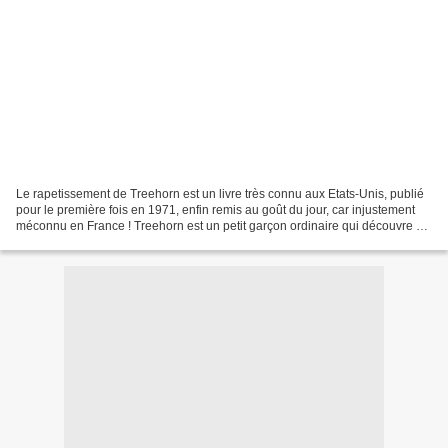
Le rapetissement de Treehorn est un livre très connu aux Etats-Unis, publié
pour le première fois en 1971, enfin remis au goût du jour, car injustement
méconnu en France ! Treehorn est un petit garçon ordinaire qui découvre un
matin qu'il est en train...