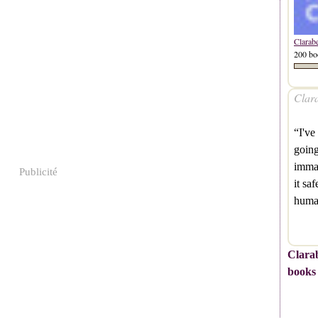
Clarab
200 bo
Clara
“I've
going
immat
Publicité
it sa
huma
Clarab
books