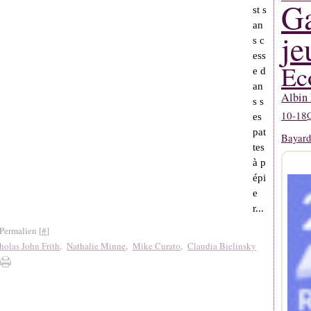
Ga
st s
an
je
s c
ess
Ec
e d
an
Albin 
s s
10-18
G
es
pat
Bayard
tes
à p
épi
e
r...
Permalien [
#
]
holas John Frith
,
Nathalie Minne
,
Mike Curato
,
Claudia Bielinsky