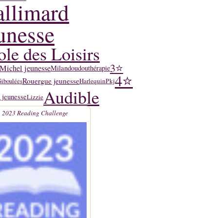
llimard
unesse
ole des Loisirs
3⭐
Michel jeunesse
Milan
doudouthérapie
4⭐
Rouergue jeunesse
Harlequin
Pkj
iboulées
Audible
 jeunesse
Lizzie
2023 Reading Challenge