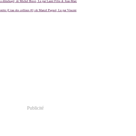
a déménagé, de Michel Bussi, Lu par Laure Filiu & Jean-Marc
orette (L'eau des collines #1) de Marcel Pagnol, Lu par Vincent
Publicité