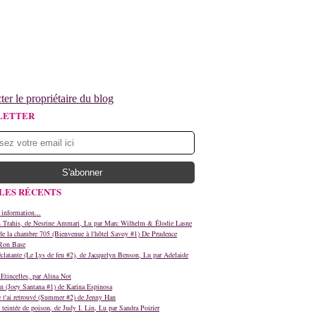
ter le propriétaire du blog
LETTER
LES RÉCENTS
 information...
s Trahis, de Nesrine Ammari, Lu par Marc Wilhelm & Élodie Lasne
e la chambre 705 (Bienvenue à l'hôtel Savoy #1) De Prudence
Ron Base
clatante (Le Lys de feu #2), de Jacquelyn Benson, Lu par Adelaide
Etincelles, par Alina Not
n (Joey Santana #1) de Karina Espinosa
e t'ai retrouvé (Summer #2) de Jenny Han
teintée de poison, de Judy I. Lin, Lu par Sandra Poirier