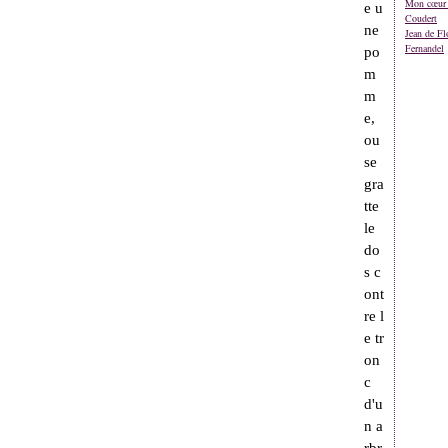
Mon cœur 
e u
Coudert
ne
Jean de Fl
Fernandel
po
m
m
e,
ou
se
gra
tte
le
do
s c
ont
re l
e tr
on
c
d'u
n a