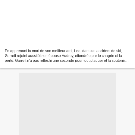
En apprenant la mort de son meilleur ami, Leo, dans un accident de ski,
Garrett rejoint aussitôt son épouse Audrey, effondrée par le chagrin et la
perte. Garrett n'a pas réfléchi une seconde pour tout plaquer et la soutenir
dans cette terrible épreuve......