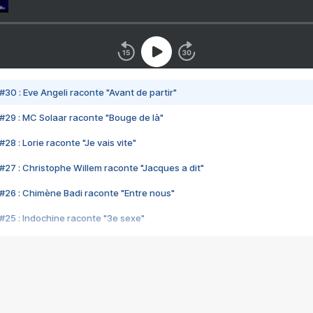
#30 : Eve Angeli raconte "Avant de partir"
#29 : MC Solaar raconte "Bouge de là"
28 : Lorie raconte "Je vais vite"
#27 : Christophe Willem raconte "Jacques a dit"
#26 : Chimène Badi raconte "Entre nous"
#25 : Indochine raconte "3e sexe"
#24 : Zaho raconte "C'est chelou"
#23 : Patrick Bruel raconte "Au café des délices"
#22 : Kyo raconte "Le chemin"