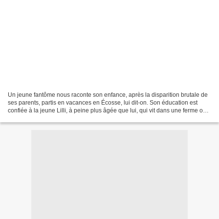
Un jeune fantôme nous raconte son enfance, après la disparition brutale de
ses parents, partis en vacances en Écosse, lui dit-on. Son éducation est
confiée à la jeune Lilli, à peine plus âgée que lui, qui vit dans une ferme où
son rôle consiste à hanter...