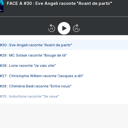
FACE A #30 : Eve Angeli raconte "Avant de partir"
#30 : Eve Angeli raconte "Avant de partir"
#29 : MC Solaar raconte "Bouge de là"
28 : Lorie raconte "Je vais vite"
#27 : Christophe Willem raconte "Jacques a dit"
#26 : Chimène Badi raconte "Entre nous"
#25 : Indochine raconte "3e sexe"
#24 : Zaho raconte "C'est chelou"
#23 : Patrick Bruel raconte "Au café des délices"
#22 : Kyo raconte "Le chemin"