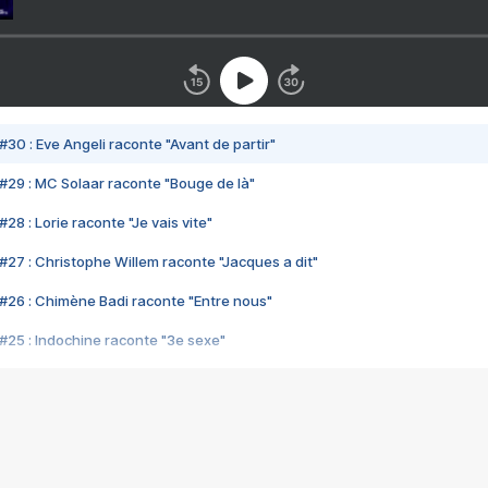
#30 : Eve Angeli raconte "Avant de partir"
#29 : MC Solaar raconte "Bouge de là"
28 : Lorie raconte "Je vais vite"
#27 : Christophe Willem raconte "Jacques a dit"
#26 : Chimène Badi raconte "Entre nous"
#25 : Indochine raconte "3e sexe"
#24 : Zaho raconte "C'est chelou"
#23 : Patrick Bruel raconte "Au café des délices"
#22 : Kyo raconte "Le chemin"