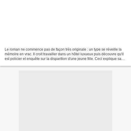
Le roman ne commence pas de façon très originale : un type se réveille la
mémoire en vrac. Il croit travailler dans un hôtel luxueux puis découvre qu'il
est policier et enquête sur la disparition d'une jeune fille. Ceci explique sans
doute pourquoi il...