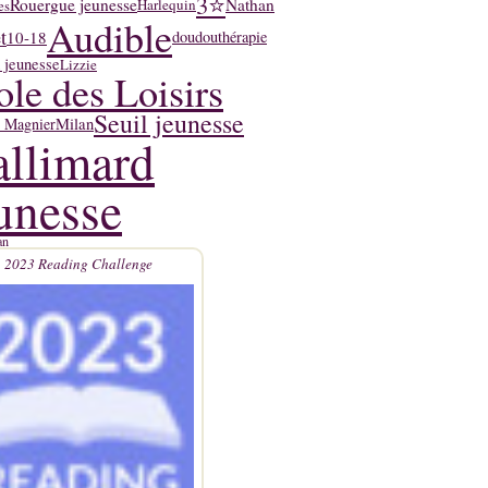
3⭐
Rouergue jeunesse
Nathan
Harlequin
es
Audible
t
10-18
doudouthérapie
 jeunesse
Lizzie
ole des Loisirs
Seuil jeunesse
y Magnier
Milan
llimard
unesse
an
2023 Reading Challenge