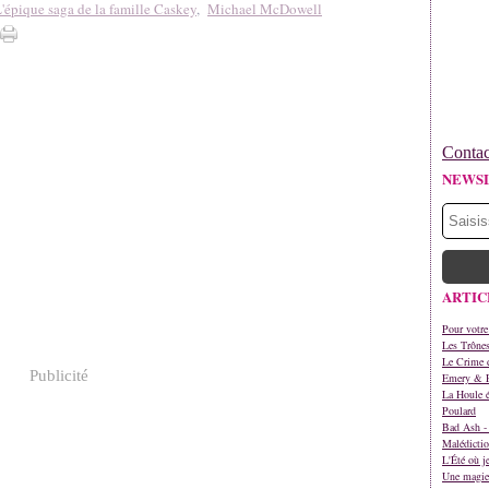
'épique saga de la famille Caskey
,
Michael McDowell
Contac
NEWS
ARTIC
Pour votre
Les Trône
Le Crime d
Publicité
Emery & 
La Houle é
Poulard
Bad Ash - 
Malédictio
L'Été où j
Une magie 