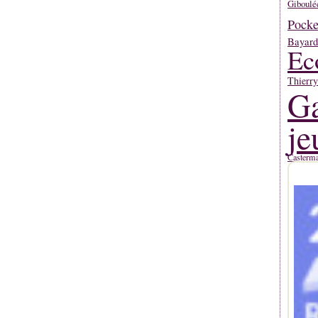
Giboulé
Pocke
Bayard
Ec
Thierr
Ga
je
Casterm