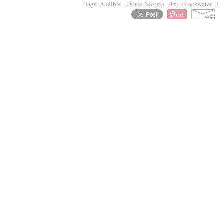
Tags:
Audible
,
Olivia Nicosia
,
4⭐
,
Blackwater
,
L