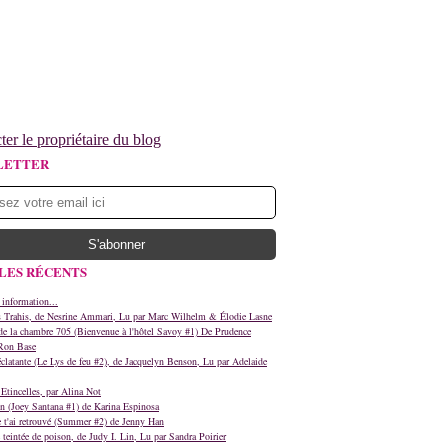
ter le propriétaire du blog
LETTER
LES RÉCENTS
 information...
s Trahis, de Nesrine Ammari, Lu par Marc Wilhelm & Élodie Lasne
e la chambre 705 (Bienvenue à l'hôtel Savoy #1) De Prudence
Ron Base
clatante (Le Lys de feu #2), de Jacquelyn Benson, Lu par Adelaide
Etincelles, par Alina Not
n (Joey Santana #1) de Karina Espinosa
e t'ai retrouvé (Summer #2) de Jenny Han
teintée de poison, de Judy I. Lin, Lu par Sandra Poirier