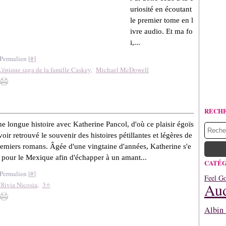
uriosité en écoutant
le premier tome en l
ivre audio. Et ma fo
i,...
Permalien [
#
]
'épique saga de la famille Caskey
,
Michael McDowell
RECH
une longue histoire avec Katherine Pancol, d'où ce plaisir égoïs
voir retrouvé le souvenir des histoires pétillantes et légères de
remiers romans. Âgée d'une vingtaine d'années, Katherine s'e
 pour le Mexique afin d'échapper à un amant...
CATÉG
Permalien [
#
]
Feel G
Aud
Olivia Nicosia
,
3⭐
Albin 