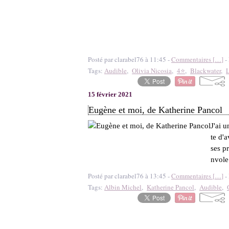
Posté par clarabel76 à 11:45 -
Commentaires [
…
]
- 
Tags:
Audible
,
Olivia Nicosia
,
4⭐
,
Blackwater
,
L
15 février 2021
Eugène et moi, de Katherine Pancol
J'ai 
te d'a
ses p
nvole
Posté par clarabel76 à 13:45 -
Commentaires [
…
]
- 
Tags:
Albin Michel
,
Katherine Pancol
,
Audible
,