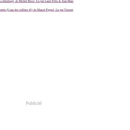
a déménagé, de Michel Bussi, Lu par Laure Filiu & Jean-Marc
orette (L'eau des collines #1) de Marcel Pagnol, Lu par Vincent
Publicité