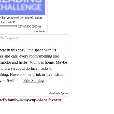
el
has completed her goal of reading
oks in 2023!
237 of 200 (100%)
view books
bel’s quotes
ere in this cozy little space with its
es and cats, every room smelling like
smoke and herbs, Vivi was home. Maybe
and Gwyn could do face masks or
hing. Have another drink or five. Listen
ylor Swift.” —
Erin Sterling
Goodreads Quotes
el's family-is-my-cup-of-tea favorite