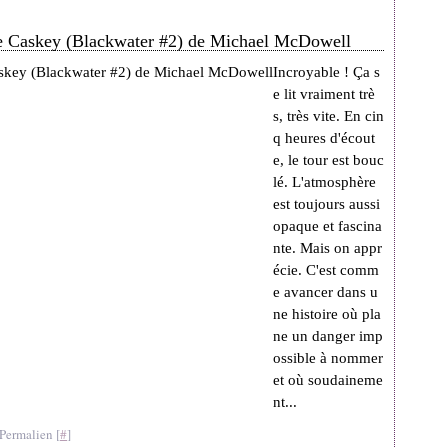
lle Caskey (Blackwater #2) de Michael McDowell
Incroyable ! Ça s
e lit vraiment trè
s, très vite. En cin
q heures d'écout
e, le tour est bouc
lé. L'atmosphère
est toujours aussi
opaque et fascina
nte. Mais on appr
écie. C'est comm
e avancer dans u
ne histoire où pla
ne un danger imp
ossible à nommer
et où soudaineme
nt...
Permalien [
#
]