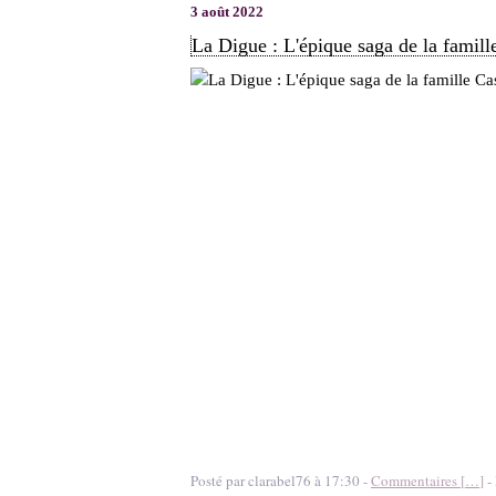
3 août 2022
La Digue : L'épique saga de la fami
Posté par clarabel76 à 17:30 -
Commentaires [
…
]
- 