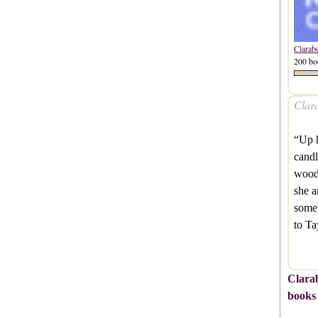
Clarab
200 bo
Clara
“Up h
candl
wood
she 
somet
to Ta
Clarab
books