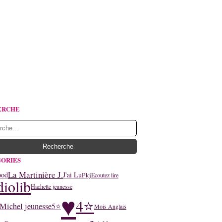
ERCHE
ORIES
La Martinière J.
ood
J'ai Lu
Pkj
Ecoutez lire
iolib
Hachette jeunesse
♥
4⭐
Michel jeunesse
5⭐
Mois Anglais