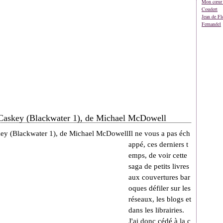
Mon cœur 
Coudert
Jean de Fl
Fernandel
e Caskey (Blackwater 1), de Michael McDowell
Il ne vous a pas éch
appé, ces derniers t
emps, de voir cette
saga de petits livres
aux couvertures bar
oques défiler sur les
réseaux, les blogs et
dans les librairies.
J'ai donc cédé à la c