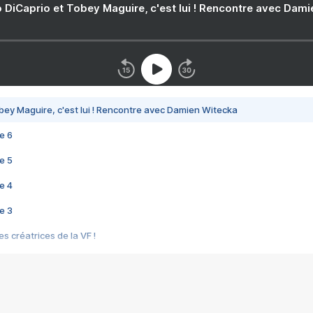
 DiCaprio et Tobey Maguire, c'est lui ! Rencontre avec Dam
bey Maguire, c'est lui ! Rencontre avec Damien Witecka
e 6
e 5
e 4
e 3
s créatrices de la VF !
e 2
e 1
e Mektoub My Love arrive enfin ! Rencontre avec Shaïn Boumedine et Sal