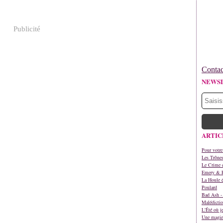
Publicité
Contac
NEWS
ARTIC
Pour votre
Les Trône
Le Crime d
Emery & 
La Houle é
Poulard
Bad Ash - 
Malédictio
L'Été où j
Une magie 