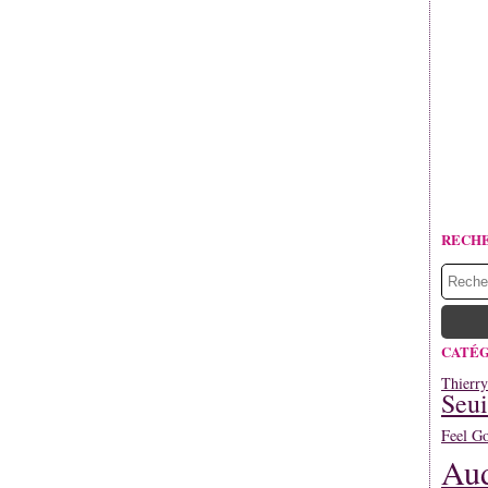
RECH
CATÉG
Thierr
Seui
Feel G
Aud