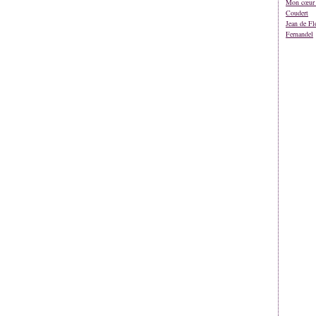
Mon cœur 
Coudert
Jean de Fl
Fernandel