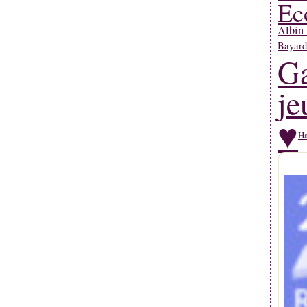
Ec
Albin 
Bayard
Ga
je
♥
Ha