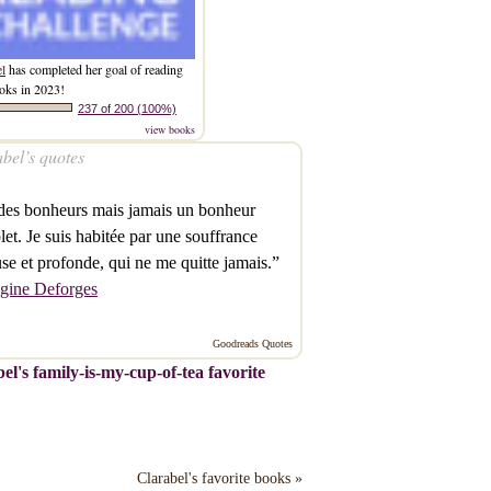
el
has completed her goal of reading
oks in 2023!
237 of 200 (100%)
view books
bel’s quotes
 des bonheurs mais jamais un bonheur
et. Je suis habitée par une souffrance
se et profonde, qui ne me quitte jamais.”
gine Deforges
Goodreads Quotes
el's family-is-my-cup-of-tea favorite
Clarabel's favorite books »