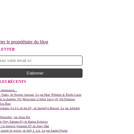
ter le propriétaire du blog
LETTER
LES RÉCENTS
 information...
s Trahis, de Nesrine Ammari, Lu par Marc Wilhelm & Élodie Lasne
e la chambre 705 (Bienvenue à l'hôtel Savoy #1) De Prudence
Ron Base
clatante (Le Lys de feu #2), de Jacquelyn Benson, Lu par Adelaide
Etincelles, par Alina Not
n (Joey Santana #1) de Karina Espinosa
e t'ai retrouvé (Summer #2) de Jenny Han
teintée de poison, de Judy I. Lin, Lu par Sandra Poirier