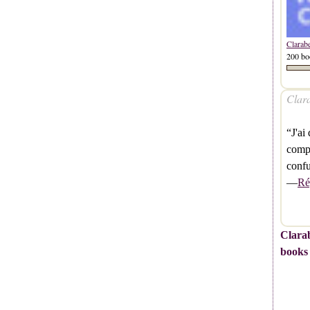
Clarab
200 bo
Clara
“J'ai
compl
confu
—
Ré
Clarab
books