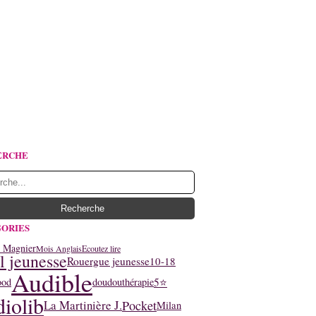
ERCHE
ORIES
y Magnier
Mois Anglais
Ecoutez lire
l jeunesse
Rouergue jeunesse
10-18
Audible
5⭐
ood
doudouthérapie
iolib
La Martinière J.
Pocket
Milan