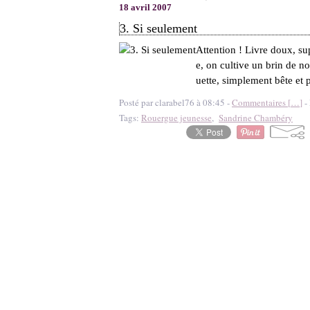
18 avril 2007
3. Si seulement
Attention ! Livre doux, s
e, on cultive un brin de n
uette, simplement bête et 
Posté par clarabel76 à 08:45 -
Commentaires [
…
]
- 
Tags:
Rouergue jeunesse
,
Sandrine Chambéry