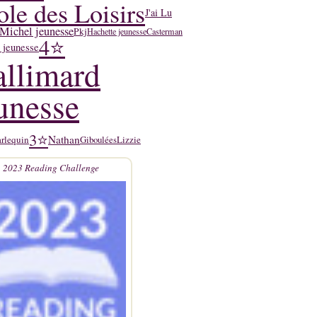
ole des Loisirs
J'ai Lu
Michel jeunesse
Pkj
Hachette jeunesse
Casterman
4⭐
 jeunesse
llimard
unesse
3⭐
Nathan
rlequin
Lizzie
Giboulées
2023 Reading Challenge