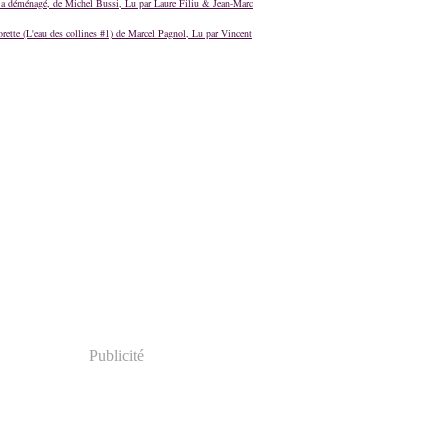
a déménagé, de Michel Bussi, Lu par Laure Filiu & Jean-Marc
orette (L'eau des collines #1) de Marcel Pagnol, Lu par Vincent
Publicité