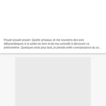
Pouah pouah pouah. Quelle arnaque.Je me souviens des avis
dithyrambiques à la sortie du livre et de ma curiosité à découvrir ce
phénomène. Quelques mois plus tard, je prends enfin connaissance du sujet
: un homme et une femme se rencontrent dans un bar...