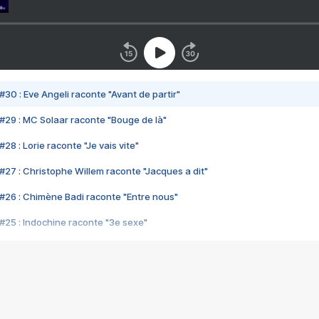
#30 : Eve Angeli raconte "Avant de partir"
#29 : MC Solaar raconte "Bouge de là"
28 : Lorie raconte "Je vais vite"
#27 : Christophe Willem raconte "Jacques a dit"
#26 : Chimène Badi raconte "Entre nous"
#25 : Indochine raconte "3e sexe"
#24 : Zaho raconte "C'est chelou"
#23 : Patrick Bruel raconte "Au café des délices"
#22 : Kyo raconte "Le chemin"