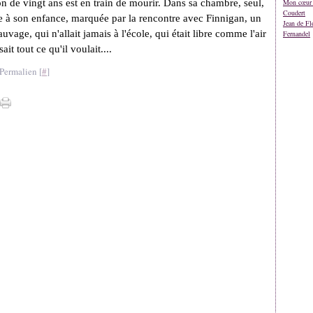
n de vingt ans est en train de mourir. Dans sa chambre, seul,
Mon cœur 
Coudert
se à son enfance, marquée par la rencontre avec Finnigan, un
Jean de Fl
uvage, qui n'allait jamais à l'école, qui était libre comme l'air
Fernandel
sait tout ce qu'il voulait....
Permalien [
#
]