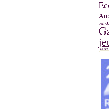
Ec
Aud
Feel G
Ga
je
Ecoutez l