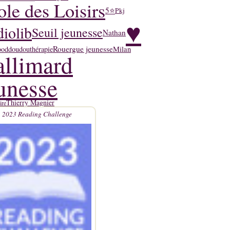
ole des Loisirs
5⭐
Pkj
♥
iolib
Seuil jeunesse
Nathan
Rouergue jeunesse
ood
doudouthérapie
Milan
llimard
unesse
Thierry Magnier
ire
2023 Reading Challenge