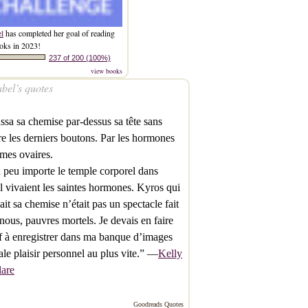
el
has completed her goal of reading
oks in 2023!
237 of 200 (100%)
view books
bel’s quotes
assa sa chemise par-dessus sa tête sans
re les derniers boutons. Par les hormones
mes ovaires.
 peu importe le temple corporel dans
l vivaient les saintes hormones. Kyros qui
ait sa chemise n’était pas un spectacle fait
nous, pauvres mortels. Je devais en faire
f à enregistrer dans ma banque d’images
ale plaisir personnel au plus vite.” —
Kelly
lare
Goodreads Quotes