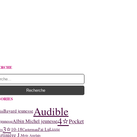
ERCHE
ORIES
Audible
Bayard jeunesse
in
4⭐
Pocket
Albin Michel jeunesse
 jeunesse
3⭐
10-18
J'ai Lu
Lizzie
es
Casterman
tinière J.
Mois Anglais