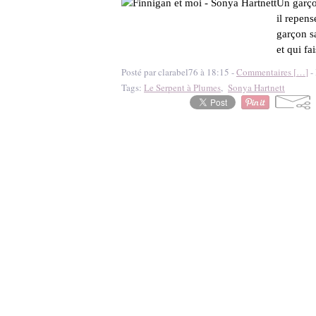
Un garço
il repen
garçon sa
et qui fai
Posté par clarabel76 à 18:15 -
Commentaires [
…
]
- 
Tags:
Le Serpent à Plumes
,
Sonya Hartnett