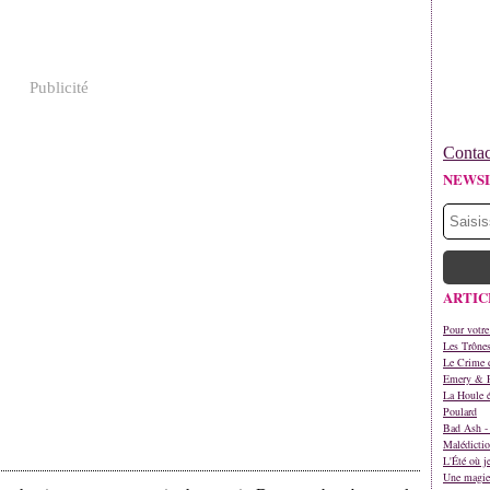
Publicité
Contac
NEWS
ARTIC
Pour votre
Les Trône
Le Crime d
Emery & 
La Houle é
Poulard
Bad Ash - 
Malédictio
L'Été où j
Une magie 