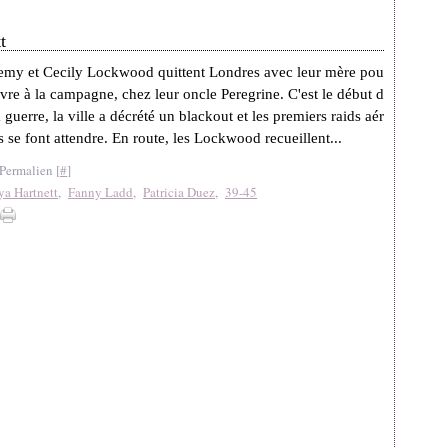
t
emy et Cecily Lockwood quittent Londres avec leur mère pou
ivre à la campagne, chez leur oncle Peregrine. C'est le début d
a guerre, la ville a décrété un blackout et les premiers raids aér
s se font attendre. En route, les Lockwood recueillent...
Permalien [
#
]
ya Hartnett
,
Fanny Ladd
,
Patricia Duez
,
39-45