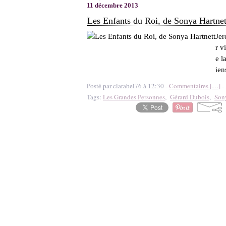
11 décembre 2013
Les Enfants du Roi, de Sonya Hartnet
Jer
r v
e l
ien
Posté par clarabel76 à 12:30 -
Commentaires [
…
]
- 
Tags:
Les Grandes Personnes
,
Gérard Dubois
,
Son