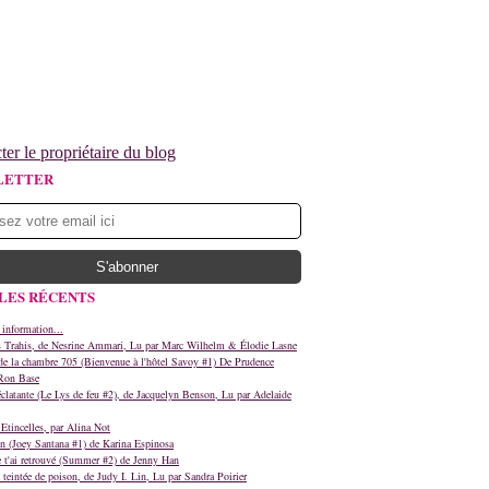
ter le propriétaire du blog
LETTER
LES RÉCENTS
 information...
s Trahis, de Nesrine Ammari, Lu par Marc Wilhelm & Élodie Lasne
e la chambre 705 (Bienvenue à l'hôtel Savoy #1) De Prudence
Ron Base
clatante (Le Lys de feu #2), de Jacquelyn Benson, Lu par Adelaide
Etincelles, par Alina Not
n (Joey Santana #1) de Karina Espinosa
e t'ai retrouvé (Summer #2) de Jenny Han
teintée de poison, de Judy I. Lin, Lu par Sandra Poirier