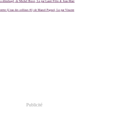
a déménagé, de Michel Bussi, Lu par Laure Filiu & Jean-Marc
orette (L'eau des collines #1) de Marcel Pagnol, Lu par Vincent
Publicité