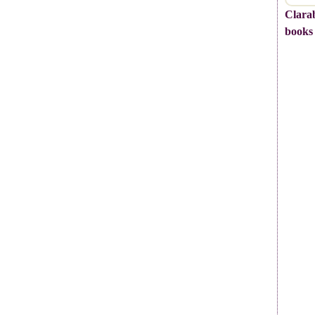
Clarab
books