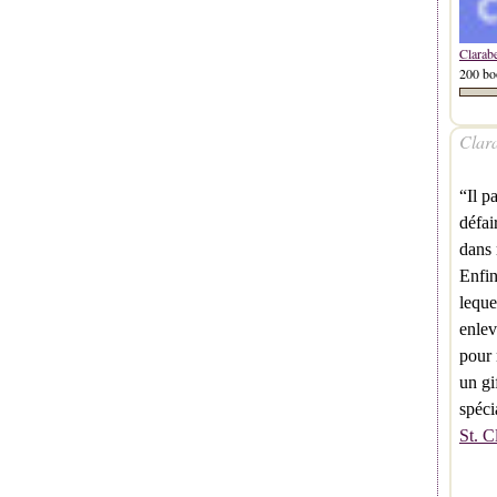
Clarab
200 bo
Clara
“Il p
défai
dans 
Enfin
leque
enlev
pour 
un gi
spéci
St. C