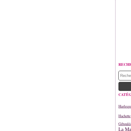
RECH
CATÉG
Harlequ
Hachette
Giboulé
La Mar