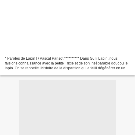
* Paroles de Lapin ! / Pascal Parisot ********** Dans Guili Lapin, nous
faisions connaissance avec la petite Trixie et de son inséparable doudou le
lapin. On se rappelle l'histoire de la disparition qui a failli dégénérer en un
grand drame dans la laverie...