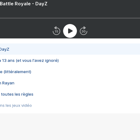
 Battle Royale - DayZ
 DayZ
 a 13 ans (et vous l'avez ignoré)
e (littéralement)
im Rayan
 toutes les règles
s les jeux vidéo
us choquant de Rockstar ? - Le scandale BULLY
e plus moche de Steam
du RÊVE tourne au CAUCHEMAR