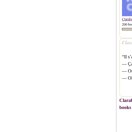
Clarab
200 bo
Clara
“Il s
— Ça 
— Oui
— Oh,
Clarab
books