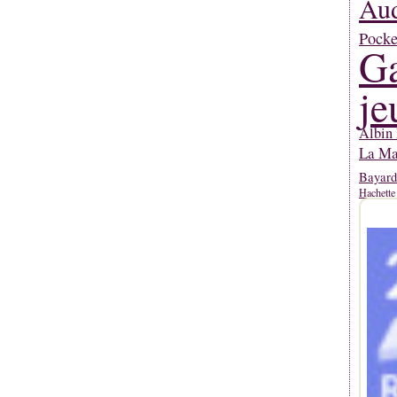
Aud
Pocke
Ga
je
Albin 
La Mar
Bayard
Hachette