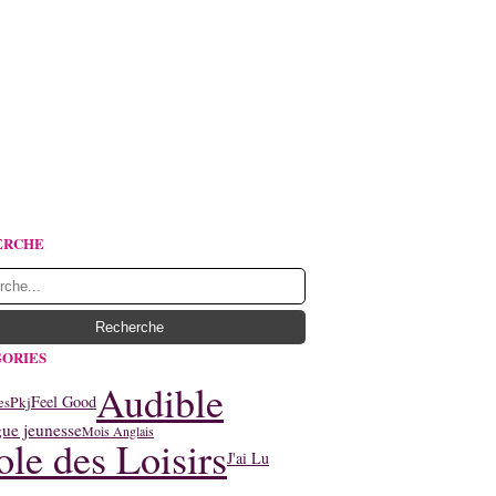
ERCHE
ORIES
Audible
Feel Good
Pkj
es
ue jeunesse
Mois Anglais
ole des Loisirs
J'ai Lu