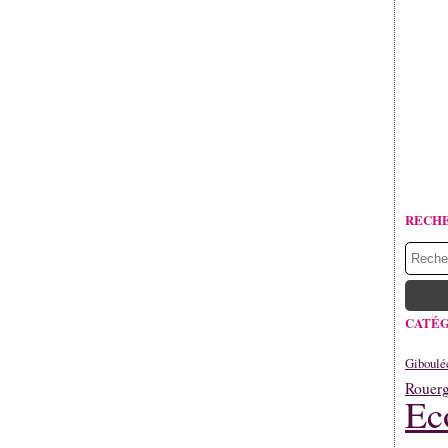
RECH
CATÉG
Giboulé
Rouerg
Ec