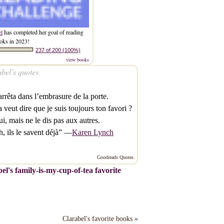
el
has completed her goal of reading
oks in 2023!
237 of 200 (100%)
view books
bel’s quotes
’arrêta dans l’embrasure de la porte.
veut dire que je suis toujours ton favori ?
, mais ne le dis pas aux autres.
 ils le savent déjà” —
Karen Lynch
Goodreads Quotes
el's family-is-my-cup-of-tea favorite
Clarabel's favorite books »