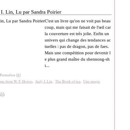
I. Lin, Lu par Sandra Poirier
C'est un livre qu'on ne voit pas beau
coup, mais qui me faisait de l'œil car
la couverture est très jolie. Enfin un
univers qui change des tendances ac
tuelles : pas de dragon, pas de faes.
Mais une compétition pour devenir l
e plus grand maître du shennong-sh
i...
Permalien [
#
]
eme from W. F. Howes
,
Judy I. Lin
,
The Book of tea
,
Une magie