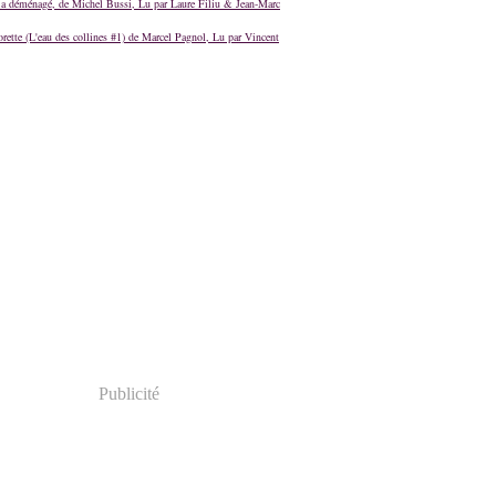
a déménagé, de Michel Bussi, Lu par Laure Filiu & Jean-Marc
orette (L'eau des collines #1) de Marcel Pagnol, Lu par Vincent
Publicité