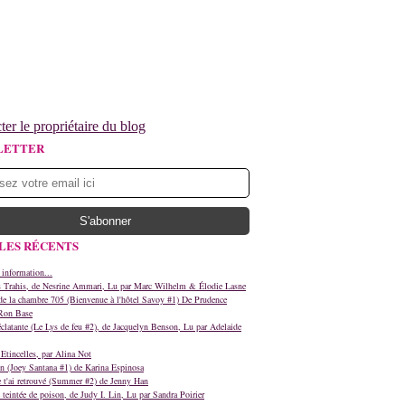
ter le propriétaire du blog
LETTER
LES RÉCENTS
 information...
s Trahis, de Nesrine Ammari, Lu par Marc Wilhelm & Élodie Lasne
e la chambre 705 (Bienvenue à l'hôtel Savoy #1) De Prudence
Ron Base
clatante (Le Lys de feu #2), de Jacquelyn Benson, Lu par Adelaide
Etincelles, par Alina Not
n (Joey Santana #1) de Karina Espinosa
e t'ai retrouvé (Summer #2) de Jenny Han
teintée de poison, de Judy I. Lin, Lu par Sandra Poirier