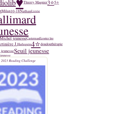
♥
iolib
3⭐
5⭐
Thierry Magnier
t
10-18
Nathan
Milan
Lizzie
llimard
unesse
Michel jeunesse
Casterman
Ecoutez lire
4⭐
tinière J.
doudouthérapie
Harlequin
Seuil jeunesse
 jeunesse
 jeunesse
2023 Reading Challenge