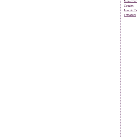
Mon cœur 
Coudert
Jean de Fl
Fernandel