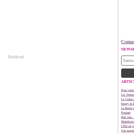
Contac
NEWS
Publicité
ARTIC
Pour votre
Les Trône
Le Crime d
Emery & 
La Houle é
Poulard
Bad Ash - 
Malédictio
L'Été où j
Une magie 