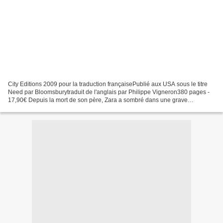
City Editions 2009 pour la traduction françaisePublié aux USA sous le titre
Need par Bloomsburytraduit de l'anglais par Philippe Vigneron380 pages -
17,90€ Depuis la mort de son père, Zara a sombré dans une grave
dépression. Incapable de lui redonner...