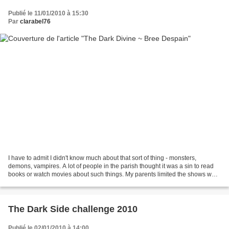
Publié le 11/01/2010 à 15:30
Par
clarabel76
I have to admit I didn't know much about that sort of thing - monsters,
demons, vampires. A lot of people in the parish thought it was a sin to read
books or watch movies about such things. My parents limited the shows we
were allowed to watch, and I...
The Dark Side challenge 2010
Publié le 02/01/2010 à 14:00