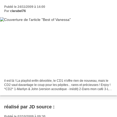
Publié le 24/11/2009 à 14:00
Par
clarabel76
il est là ! La playlist enfin dévoilée, le CD1 n'offre rien de nouveau, mais le
CD2 vaut davantage le coup pour les pépites... rares et précieuses ! Enjoy !
*CD2* 1-Marilyn & John (version acoustique - inédit) 2-Dans mon café 3-La
déclaration d'amour...
réalisé par JD source :
Publié le 02/10/2009 à 09:30