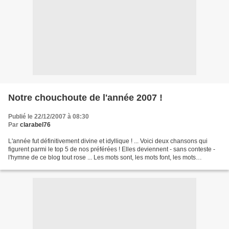
Notre chouchoute de l'année 2007 !
Publié le 22/12/2007 à 08:30
Par
clarabel76
L'année fut définitivement divine et idyllique ! ... Voici deux chansons qui
figurent parmi le top 5 de nos préférées ! Elles deviennent - sans conteste -
l'hymne de ce blog tout rose ... Les mots sont, les mots font, les mots
disentLes mots coulent,...