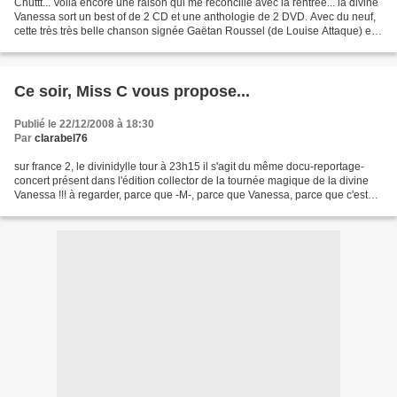
Chuttt... Voilà encore une raison qui me réconcilie avec la rentrée... la divine
Vanessa sort un best of de 2 CD et une anthologie de 2 DVD. Avec du neuf,
cette très très belle chanson signée Gaëtan Roussel (de Louise Attaque) et I
Love Paris , la pub...
Ce soir, Miss C vous propose...
Publié le 22/12/2008 à 18:30
Par
clarabel76
sur france 2, le divinidylle tour à 23h15 il s'agit du même docu-reportage-
concert présent dans l'édition collector de la tournée magique de la divine
Vanessa !!! à regarder, parce que -M-, parce que Vanessa, parce que c'est
bon comme ça... "Il était...