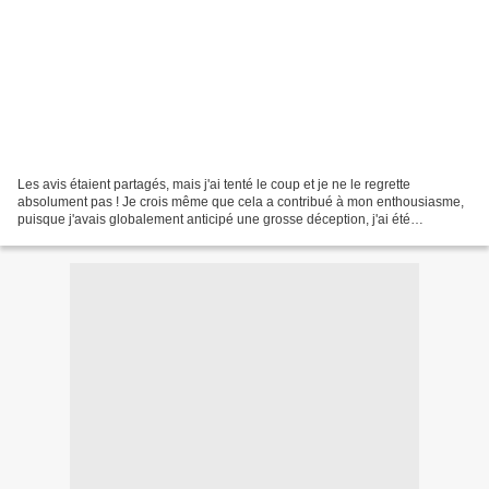
Les avis étaient partagés, mais j'ai tenté le coup et je ne le regrette
absolument pas ! Je crois même que cela a contribué à mon enthousiasme,
puisque j'avais globalement anticipé une grosse déception, j'ai été
finalement surprise et complètement folle...