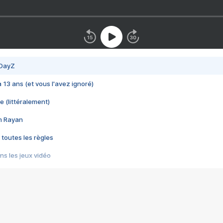
 DayZ
 a 13 ans (et vous l'avez ignoré)
e (littéralement)
im Rayan
 toutes les règles
s les jeux vidéo
us choquant de Rockstar ? - Le scandale BULLY
e plus moche de Steam
du RÊVE tourne au CAUCHEMAR