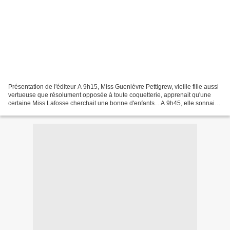
Présentation de l'éditeur A 9h15, Miss Guenièvre Pettigrew, vieille fille aussi
vertueuse que résolument opposée à toute coquetterie, apprenait qu'une
certaine Miss Lafosse cherchait une bonne d'enfants... A 9h45, elle sonnait
chez Miss Lafosse et trouvait...