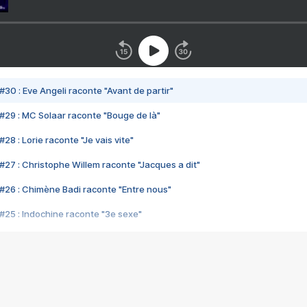
#30 : Eve Angeli raconte "Avant de partir"
#29 : MC Solaar raconte "Bouge de là"
28 : Lorie raconte "Je vais vite"
#27 : Christophe Willem raconte "Jacques a dit"
#26 : Chimène Badi raconte "Entre nous"
#25 : Indochine raconte "3e sexe"
#24 : Zaho raconte "C'est chelou"
#23 : Patrick Bruel raconte "Au café des délices"
#22 : Kyo raconte "Le chemin"