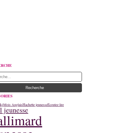
ERCHE
ORIES
kj
Mois Anglais
Hachette jeunesse
Ecoutez lire
l jeunesse
llimard