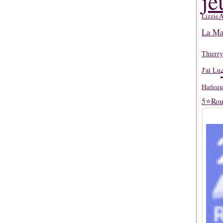
je
A
Lizzie
La Mar
Thierr
J'ai Lu
Harlequ
5⭐
Rou