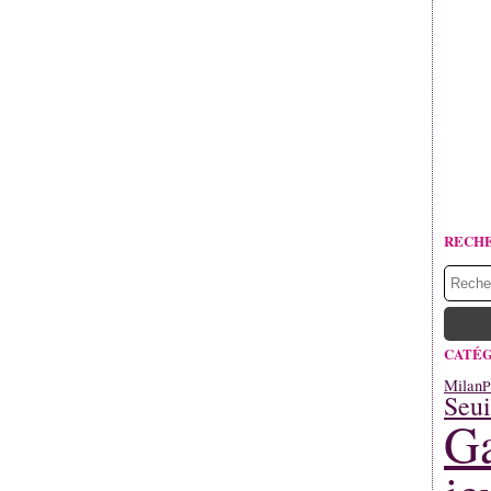
RECH
CATÉG
Milan
P
Seui
Ga