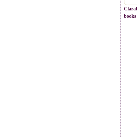
Clarab
books