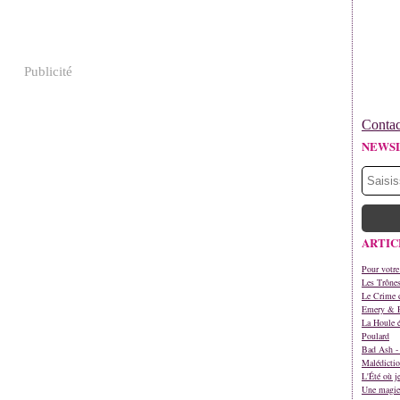
Publicité
Contac
NEWS
ARTIC
Pour votre
Les Trône
Le Crime d
Emery & 
La Houle é
Poulard
Bad Ash - 
Malédictio
L'Été où j
Une magie 