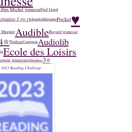
unesse
lbin Michel jeunesse
Feel Good
♥
tinière J.
Pocket
10-18
doudouthérapie
Audible
y Magnier
Bayard jeunesse
4⭐
Audiolib
Nathan
Casterman
Ecole des Loisirs
in
3⭐
ergue jeunesse
Giboulées
2023 Reading Challenge