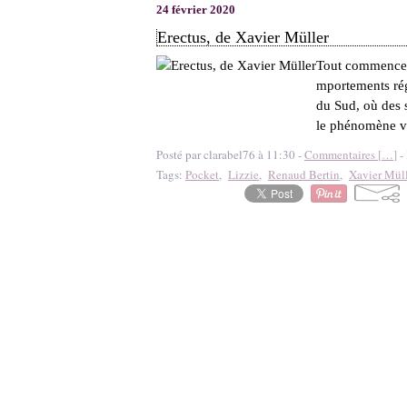
24 février 2020
Erectus, de Xavier Müller
Tout commence p
mportements régr
du Sud, où des s
le phénomène va
Posté par clarabel76 à 11:30 -
Commentaires [
…
]
- 
Tags:
Pocket
,
Lizzie
,
Renaud Bertin
,
Xavier Müll