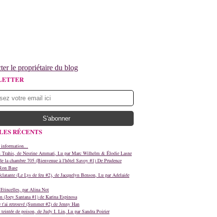
ter le propriétaire du blog
LETTER
LES RÉCENTS
 information...
s Trahis, de Nesrine Ammari, Lu par Marc Wilhelm & Élodie Lasne
e la chambre 705 (Bienvenue à l'hôtel Savoy #1) De Prudence
Ron Base
clatante (Le Lys de feu #2), de Jacquelyn Benson, Lu par Adelaide
Etincelles, par Alina Not
n (Joey Santana #1) de Karina Espinosa
e t'ai retrouvé (Summer #2) de Jenny Han
teintée de poison, de Judy I. Lin, Lu par Sandra Poirier