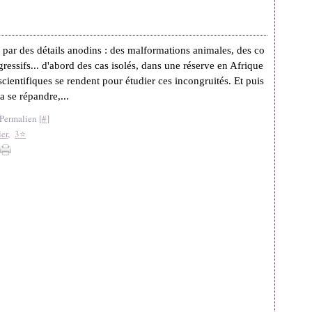
ar des détails anodins : des malformations animales, des co
essifs... d'abord des cas isolés, dans une réserve en Afrique
cientifiques se rendent pour étudier ces incongruités. Et puis
 se répandre,...
Permalien [
#
]
er
,
3⭐