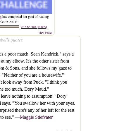
el
has completed her goal of reading
oks in 2023!
237 of 200 (100%)
view books
bel’s quotes
's a poor match, Sean Kendrick," says a
 at my elbow. It's the other sister from
om & Sons, and she follows my gaze to
 "Neither of you are a housewife."
't look away from Puck. "I think you
me too much, Dory Maud."
leave nothing to assumption," Dory
says. "You swallow her with your eyes.
urprised there's any of her left for the rest
 to see.” —
Maggie Stiefvater