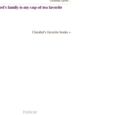
Goodreads Quotes
el's family-is-my-cup-of-tea favorite
Clarabel's favorite books »
Publicité