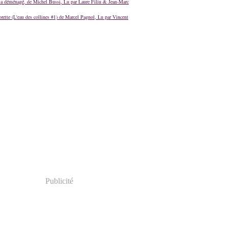
a déménagé, de Michel Bussi, Lu par Laure Filiu & Jean-Marc
orette (L'eau des collines #1) de Marcel Pagnol, Lu par Vincent
Publicité