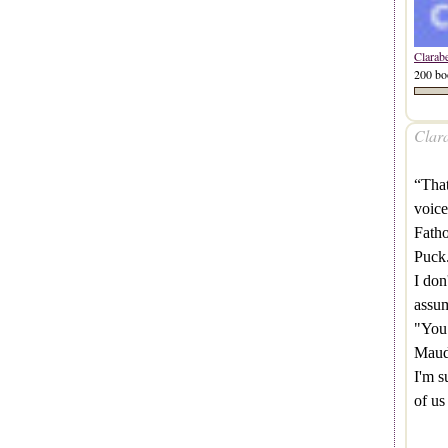
Clarab
200 bo
Clara
“That
voice
Fath
Puck.
I don
assu
"You 
Maud 
I'm s
of us