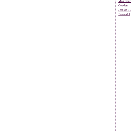
Mon cœur 
Coudert
Jean de Fl
Fernandel