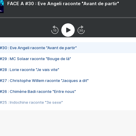
FACE A #30 : Eve Angeli raconte "Avant de partir"
#30 : Eve Angeli raconte "Avant de partir"
#29 : MC Solaar raconte "Bouge de là"
28 : Lorie raconte "Je vais vite"
#27 : Christophe Willem raconte "Jacques a dit"
#26 : Chimène Badi raconte "Entre nous"
#25 : Indochine raconte "3e sexe"
#24 : Zaho raconte "C'est chelou"
#23 : Patrick Bruel raconte "Au café des délices"
#22 : Kyo raconte "Le chemin"