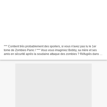
*** Contient très probablement des spoilers, si vous n'avez pas lu le 1er
tome de Zombies Panic ! *** Vous vous imaginiez Bobby, sa mère et ses
amis en sécurité après la soudaine attaque des zombies ? Réfugiés dans un
centre hospitalier, chouchoutés,...