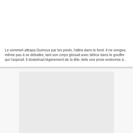
Le sommeil attrapa Guinoux par les pieds, l'attira dans le fond. Il ne songea
même pas à se débattre, tant son corps glissait avec délice dans le gouffre
qui l'aspirait. Il dodelinait légèrement de la tête, telle une proie endormie à
l'éther, tandis que...