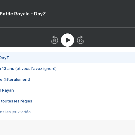
 Battle Royale - DayZ
 DayZ
 a 13 ans (et vous l'avez ignoré)
e (littéralement)
im Rayan
 toutes les règles
s les jeux vidéo
us choquant de Rockstar ? - Le scandale BULLY
e plus moche de Steam