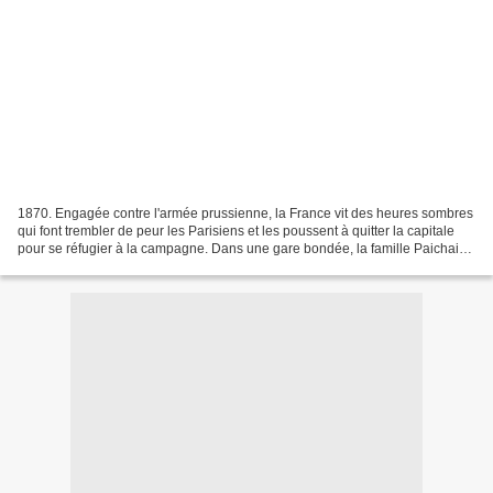
1870. Engagée contre l'armée prussienne, la France vit des heures sombres
qui font trembler de peur les Parisiens et les poussent à quitter la capitale
pour se réfugier à la campagne. Dans une gare bondée, la famille Paichain
entend regagner la Sarthe...