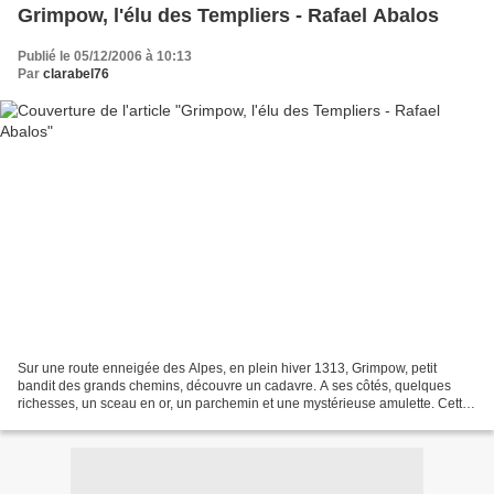
Grimpow, l'élu des Templiers - Rafael Abalos
Publié le 05/12/2006 à 10:13
Par
clarabel76
Sur une route enneigée des Alpes, en plein hiver 1313, Grimpow, petit
bandit des grands chemins, découvre un cadavre. A ses côtés, quelques
richesses, un sceau en or, un parchemin et une mystérieuse amulette. Cette
pierre prend une lueur différente dans...