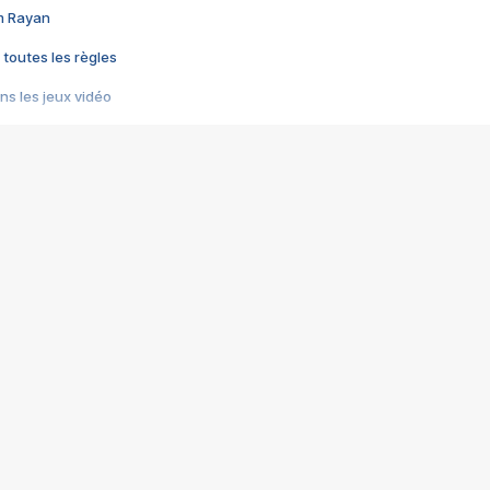
im Rayan
 toutes les règles
s les jeux vidéo
us choquant de Rockstar ? - Le scandale BULLY
e plus moche de Steam
du RÊVE tourne au CAUCHEMAR
pendant 8 heures
it… à tort
umiliés par un jeu vidéo
ire - Final Fantasy 8
ti un empire - Age of Empires
story DOFUS