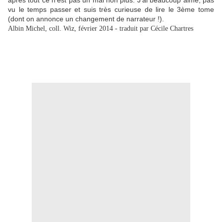
après tout ce n'est pas un mal non plus. J'ai beaucoup aimé, pas
vu le temps passer et suis très curieuse de lire le 3ème tome
(dont on annonce un changement de narrateur !).
Albin Michel, coll. Wiz, février 2014 - traduit par Cécile Chartres