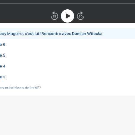
bey Maguire, c'est lui ! Rencontre avec Damien Witecka
e 6
e 5
e 4
e 3
s créatrices de la VF !
e 2
e 1
e Mektoub My Love arrive enfin ! Rencontre avec Shaïn Boumedine et Sal
i : après Toni en famille