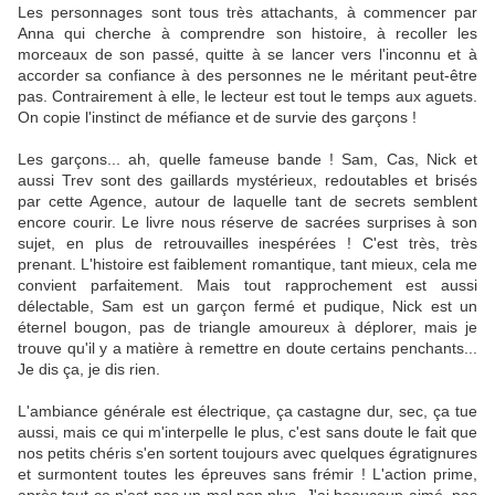
Les personnages sont tous très attachants, à commencer par
Anna qui cherche à comprendre son histoire, à recoller les
morceaux de son passé, quitte à se lancer vers l'inconnu et à
accorder sa confiance à des personnes ne le méritant peut-être
pas. Contrairement à elle, le lecteur est tout le temps aux aguets.
On copie l'instinct de méfiance et de survie des garçons !
Les garçons... ah, quelle fameuse bande ! Sam, Cas, Nick et
aussi Trev sont des gaillards mystérieux, redoutables et brisés
par cette Agence, autour de laquelle tant de secrets semblent
encore courir. Le livre nous réserve de sacrées surprises à son
sujet, en plus de retrouvailles inespérées ! C'est très, très
prenant.
L'histoire est faiblement romantique, tant mieux, cela me
convient parfaitement. Mais tout rapprochement est aussi
délectable, Sam est un garçon fermé et pudique, Nick est un
éternel bougon, pas de triangle amoureux à déplorer, mais je
trouve qu'il y a matière à remettre en doute certains penchants...
Je dis ça, je dis rien.
L'ambiance générale est électrique, ça castagne dur, sec, ça tue
aussi, mais ce qui m'interpelle le plus, c'est sans doute le fait que
nos petits chéris s'en sortent toujours avec quelques égratignures
et surmontent toutes les épreuves sans frémir ! L'action prime,