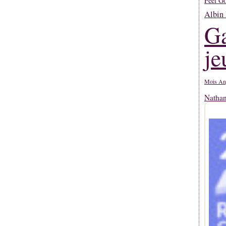
Feel G
Albin 
Ga
je
Mois An
Natha