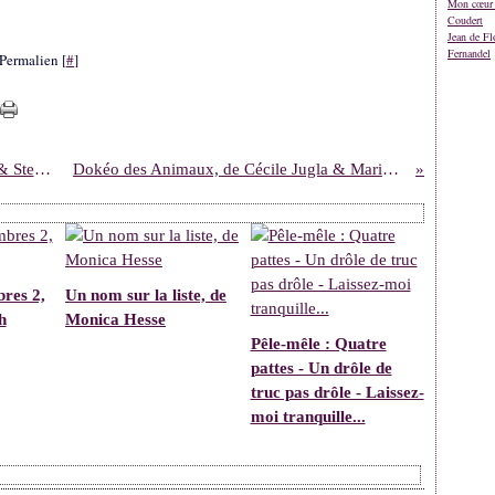
Mon cœur 
Coudert
Jean de Fl
Fernandel
Permalien [
#
]
Vite, suis cette voiture ! de Lucy Feather & Stephan Lomp
Dokéo des Animaux, de Cécile Jugla & Marion Piffaretti
res 2,
Un nom sur la liste, de
h
Monica Hesse
Pêle-mêle : Quatre
pattes - Un drôle de
truc pas drôle - Laissez-
moi tranquille...