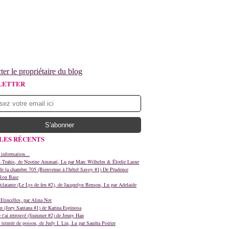
ter le propriétaire du blog
LETTER
LES RÉCENTS
 information...
s Trahis, de Nesrine Ammari, Lu par Marc Wilhelm & Élodie Lasne
e la chambre 705 (Bienvenue à l'hôtel Savoy #1) De Prudence
Ron Base
clatante (Le Lys de feu #2), de Jacquelyn Benson, Lu par Adelaide
Etincelles, par Alina Not
n (Joey Santana #1) de Karina Espinosa
e t'ai retrouvé (Summer #2) de Jenny Han
teintée de poison, de Judy I. Lin, Lu par Sandra Poirier