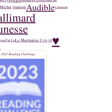
Pocket
5⭐
ood
Milan
Pkj
Lizzie
Ecoutez lire
Audible
Michel jeunesse
Casterman
llimard
unesse
♥
La Martinière J.
10-18
J'ai Lu
glais
n
2023 Reading Challenge