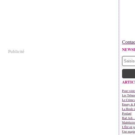
Contac
NEWS
Publicité
ARTIC
Pour votre
Les Trône
Le Crime d
Emery & 
La Houle é
Poulard
Bad Ash - 
Malédictio
L'Été où j
Une magie 