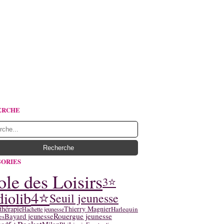
ERCHE
ORIES
ole des Loisirs
3⭐
4⭐
iolib
Seuil jeunesse
thérapie
Thierry Magnier
Harlequin
Hachette jeunesse
Rouergue jeunesse
Bayard jeunesse
es