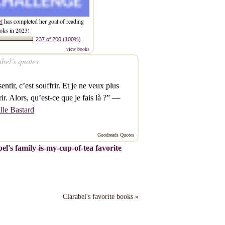
el
has completed her goal of reading
oks in 2023!
237 of 200 (100%)
view books
bel’s quotes
entir, c’est souffrir. Et je ne veux plus
rir. Alors, qu’est-ce que je fais là ?” —
lle Bastard
Goodreads Quotes
el's family-is-my-cup-of-tea favorite
Clarabel's favorite books »