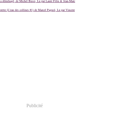
a déménagé, de Michel Bussi, Lu par Laure Filiu & Jean-Marc
orette (L'eau des collines #1) de Marcel Pagnol, Lu par Vincent
Publicité