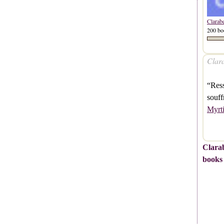
Clarab
200 bo
Clara
“Ress
souff
Myrti
Clarab
books