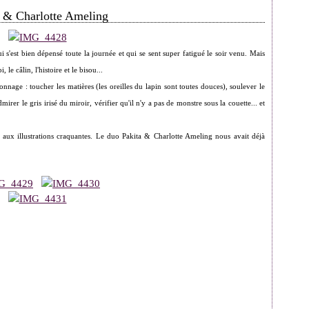
a & Charlotte Ameling
s'est bien dépensé toute la journée et qui se sent super fatigué le soir venu. Mais
, le câlin, l'histoire et le bisou...
onnage : toucher les matières (les oreilles du lapin sont toutes douces), soulever le
irer le gris irisé du miroir, vérifier qu'il n'y a pas de monstre sous la couette... et
t aux illustrations craquantes. Le duo Pakita & Charlotte Ameling nous avait déjà