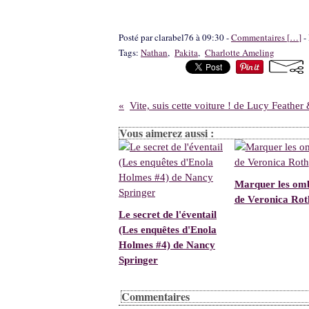
Posté par clarabel76 à 09:30 -
Commentaires [
…
]
- 
Tags:
Nathan
,
Pakita
,
Charlotte Ameling
Vous aimerez aussi :
Marquer les omb
de Veronica Rot
Le secret de l'éventail
(Les enquêtes d'Enola
Holmes #4) de Nancy
Springer
Commentaires