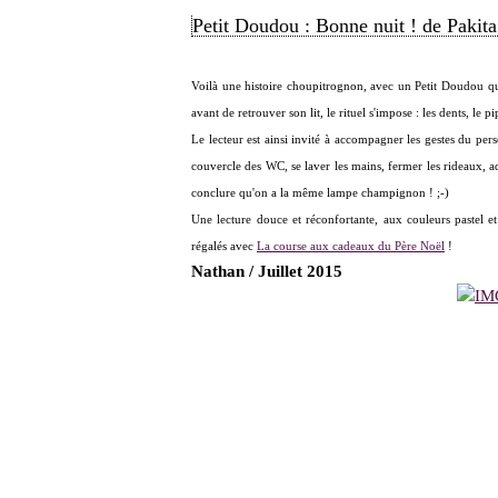
Petit Doudou : Bonne nuit ! de Pakit
Voilà une histoire choupitrognon, avec un Petit Doudou qui 
avant de retrouver son lit, le rituel s'impose : les dents, le pipi
Le lecteur est ainsi invité à accompagner les gestes du pers
couvercle des WC, se laver les mains, fermer les rideaux, adm
conclure qu'on a la même lampe champignon ! ;-)
Une lecture douce et réconfortante, aux couleurs pastel e
régalés avec
La course aux cadeaux du Père Noël
!
Nathan / Juillet 2015