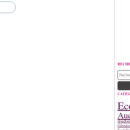
RECH
CATÉG
Ec
Aud
doudou
Giboulé