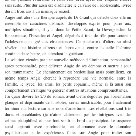
sans suite. Plus dur aussi est d'admettre le calvaire de l'adolescente, livrée
durant trois ans à un maniaque sexuel.
Angie suit alors une thérapie auprès du Dr Grant qui détecte chez elle un
ensemble de caractères distincts, développés exprès pour parer aux
multiples situations, il y a donc la Petite Scout, la Dévergondée, la
Rapporteuse, l'Esseulée et Angel, dégainés à tour de rôle pour soutenir
l'adolescente au gré des circonstances. Ce patchwork d'alters va ainsi
révéler une histoire affreuse et éprouvante, contre laquelle l'héroïne
continue de se battre, en attendant la guérison.
La solution viendra par une nouvelle méthode d'élimination, personnalité
après personnalité, pour délivrer Angie de ses démons et mettre à jour
son traumatisme. Le cheminement est bredouillant mais pointilleux, en
même temps Angie cherche à reprendre une vie normale, entre la
famille, le lycée, les amis, les petits copains... même si là aussi son
comportement erratique va générer d'autres situations compromettantes.
J'ai quasi dévoré les 2/3 du roman, avant d'être dégoûtée par l'orientation
glauque et déprimante de l'histoire, certes inextricable, pour finalement
terminer ma lecture sur une note d'amertume. Les révélations sont très
dures et accablantes (je n'aime clairement pas les intrigues avec des
crimes pédophiles) et nous font sentir au bord du précipice. Le suspense
aussi apparaît avec parcimonie, en alternance avec le domaine
psychiatrique et les expériences faites sur Angie pour traiter son