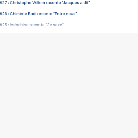
#27 : Christophe Willem raconte "Jacques a dit"
#26 : Chimène Badi raconte "Entre nous"
#25 : Indochine raconte "3e sexe"
#24 : Zaho raconte "C'est chelou"
#23 : Patrick Bruel raconte "Au café des délices"
#22 : Kyo raconte "Le chemin"
#21 : Nolwenn Leroy raconte "Cassé"
#20 : Patrick Hernandez raconte "Born to be alive"
#19 : Lorie raconte "Près de moi"
#18 : Michael Jones raconte "A nos actes manqués" (avec Jean-Jacque
#17 : Khaled raconte "Aïcha"
#16 : Corneille raconte "Parce qu'on vient de loin"
#15 : Indochine raconte "L'aventurier"