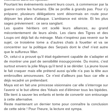
Pourtant les événements suivent leurs cours, à commencer par la
guerre contre les humains. Elle se profile à grands pas. Pour s'y
préparer, plusieurs délégations sont désormais en route pour
déjouer les plans d'attaque. L'ambiance est stricte. Et les plus
sages préviennent : ce sera sanglant.
Les quatre héritiers ont scellé leurs alliances, au grand
mécontentement de leurs aînés. Les clans des Tigres et des
Loups ont déjà fait du ménage. Mais n'espérez pas revenir sur le
sujet, ce troisième tome a d'autres chats à fouetter et va se
concentrer sur la politique des Serpaïs dont le chef n'est autre
que le sulfureux Wan.
Or, celui-ci a prouvé qu'il était également capable de s'adapter et
de montrer une part de sensibilité insoupçonnée. Du moins, c'est
surtout envers la jolie Maya qu'il tend à se dérider. La jeune louve
le fait craquer mais elle prétend aussi qu'elle n'a pas la tête aux
embrouilles amoureuses. Ce n'est d'ailleurs pas faux car elle a
déjà recadré un prétendant.
Maya est en fait une princesse visionnaire car elle s'interroge sur
l'avenir si le but ultime des Yokaïs est d'éliminer tous les bipèdes.
Elle tient à sauver les enfants et tente de convertir son entourage
à cette alternative.
Reste maintenant un dernier tome pour connaître la conclusion
de cette série ! Pour l'heure, la lecture est sympa.