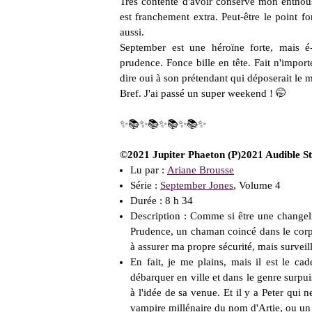
Très contente d'avoir conservé mon enthous
est franchement extra. Peut-être le point fort
aussi.
September est une héroïne forte, mais é-
prudence. Fonce bille en tête. Fait n'impo
dire oui à son prétendant qui déposerait le m
Bref. J'ai passé un super weekend ! 🤭
✨📚✨📚✨📚✨📚✨
©2021 Jupiter Phaeton (P)2021 Audible St
Lu par :
Ariane Brousse
Série :
September Jones
, Volume 4
Durée : 8 h 34
Description : Comme si être une changeli
Prudence, un chaman coincé dans le corps
à assurer ma propre sécurité, mais survei
En fait, je me plains, mais il est le c
débarquer en ville et dans le genre surpu
à l'idée de sa venue. Et il y a Peter qui
vampire millénaire du nom d'Artie, ou u