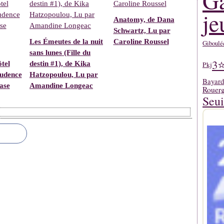
Ga
je
Anatomy, de Dana
Schwartz, Lu par
Les Émeutes de la nuit
Caroline Roussel
Giboulé
sans lunes (Fille du
3
ôtel
destin #1), de Kika
Pkj
rudence
Hatzopoulou, Lu par
Bayard
ase
Amandine Longeac
Rouerg
Seui