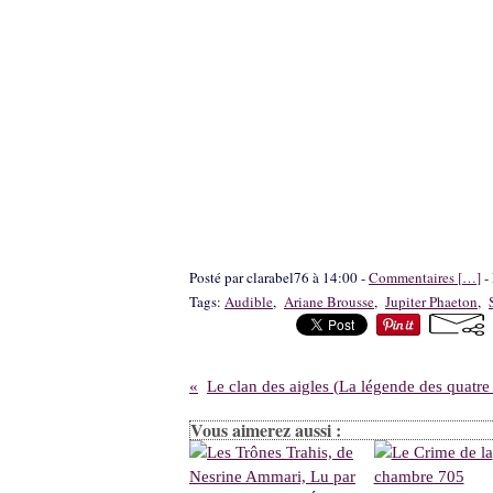
Posté par clarabel76 à 14:00 -
Commentaires [
…
]
- 
Tags:
Audible
,
Ariane Brousse
,
Jupiter Phaeton
,
Vous aimerez aussi :