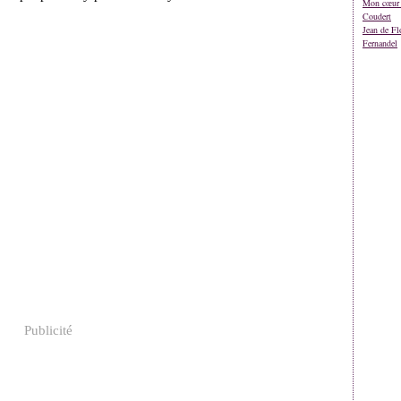
Mon cœur 
Coudert
Jean de Fl
Fernandel
Publicité