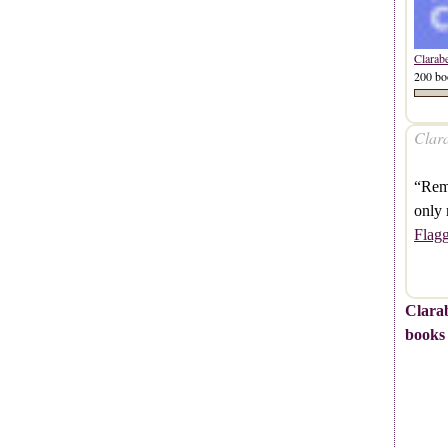
Clarab
200 bo
Clara
“Reme
only 
Flag
Clarab
books