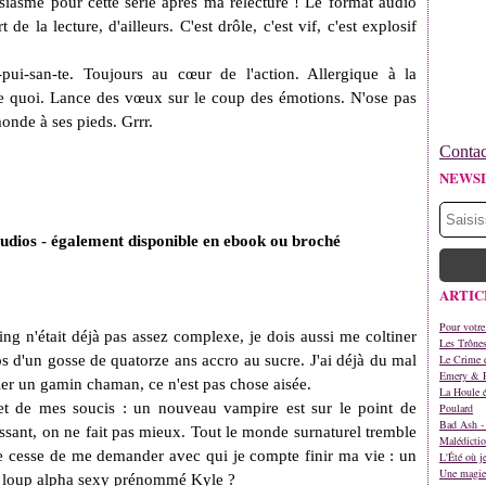
iasme pour cette série après ma relecture ! Le format audio
 de la lecture, d'ailleurs. C'est drôle, c'est vif, c'est explosif
pui-san-te. Toujours au cœur de l'action. Allergique à la
rte quoi. Lance des vœux sur le coup des émotions. N'ose pas
onde à ses pieds. Grrr.
Contac
NEWS
udios - également disponible en ebook ou broché
ARTIC
Pour votre
ng n'était déjà pas assez complexe, je dois aussi me coltiner
Les Trône
 d'un gosse de quatorze ans accro au sucre. J'ai déjà du mal
Le Crime d
Emery & 
ller un gamin chaman, ce n'est pas chose aisée.
La Houle é
adet de mes soucis : un nouveau vampire est sur le point de
Poulard
Bad Ash - 
issant, on ne fait pas mieux. Tout le monde surnaturel tremble
Malédictio
 ne cesse de me demander avec qui je compte finir ma vie : un
L'Été où j
Une magie 
n loup alpha sexy prénommé Kyle ?