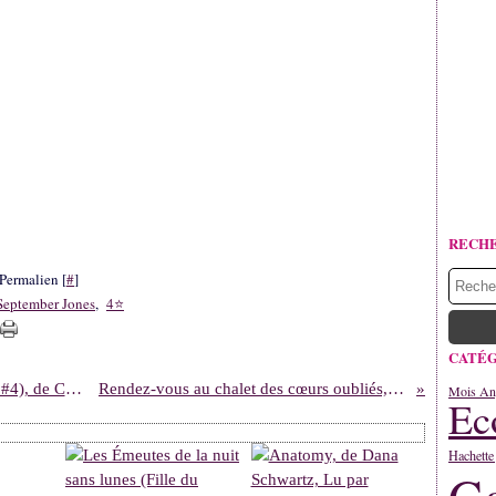
RECH
Permalien [
#
]
September Jones
,
4⭐
CATÉG
Le clan des aigles (La légende des quatre #4), de Cassandra O'Donnell
Rendez-vous au chalet des cœurs oubliés, par Emily Blaine
Mois An
Ec
Hachette