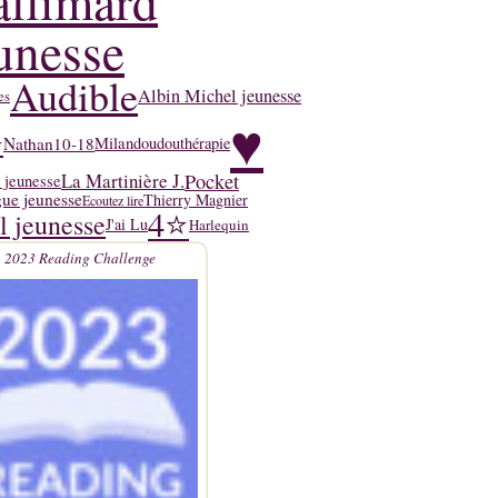
llimard
unesse
Audible
Albin Michel jeunesse
es
♥
⭐
Nathan
10-18
Milan
doudouthérapie
La Martinière J.
Pocket
 jeunesse
ue jeunesse
Thierry Magnier
Ecoutez lire
4⭐
l jeunesse
J'ai Lu
Harlequin
2023 Reading Challenge