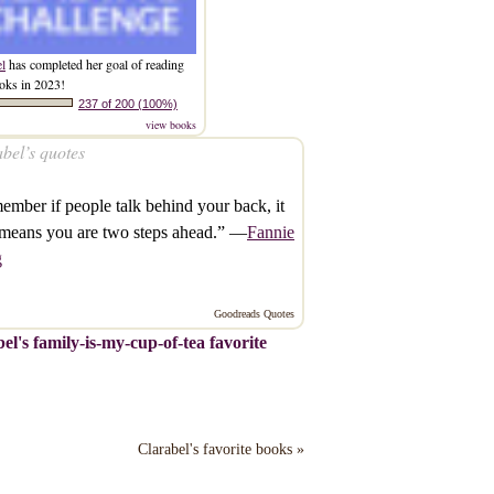
el
has completed her goal of reading
oks in 2023!
237 of 200 (100%)
view books
bel’s quotes
mber if people talk behind your back, it
means you are two steps ahead.” —
Fannie
g
Goodreads Quotes
el's family-is-my-cup-of-tea favorite
Clarabel's favorite books »