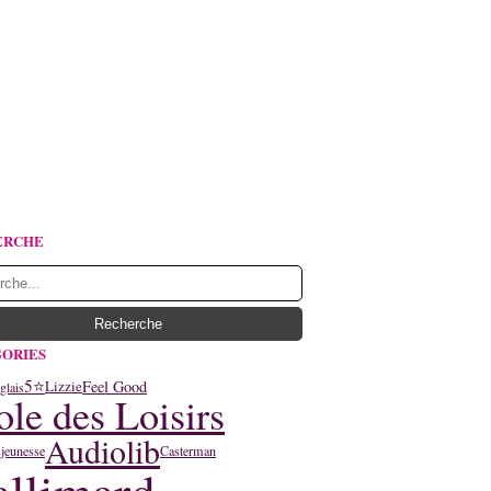
ERCHE
ORIES
5⭐
Feel Good
Lizzie
glais
ole des Loisirs
Audiolib
 jeunesse
Casterman