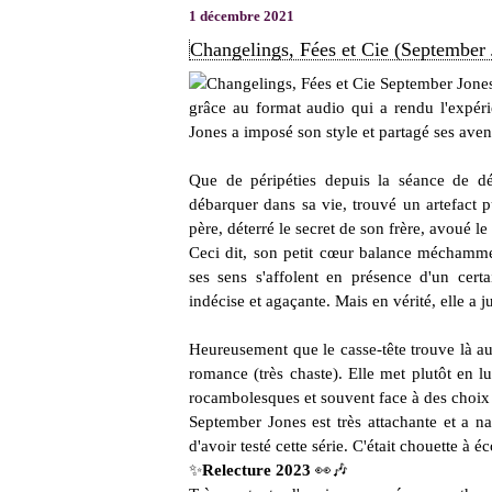
1 décembre 2021
Changelings, Fées et Cie (September 
grâce au format audio qui a rendu l'expéri
Jones a imposé son style et partagé ses ave
Que de péripéties depuis la séance de d
débarquer dans sa vie, trouvé un artefact p
père, déterré le secret de son frère, avoué 
Ceci dit, son petit cœur balance méchamm
ses sens s'affolent en présence d'un certai
indécise et agaçante. Mais en vérité, elle a j
Heureusement que le casse-tête trouve là auss
romance (très chaste). Elle met plutôt en l
rocambolesques et souvent face à des choi
September Jones est très attachante et a n
d'avoir testé cette série. C'était chouette à é
✨
Relecture 2023
👀🎶