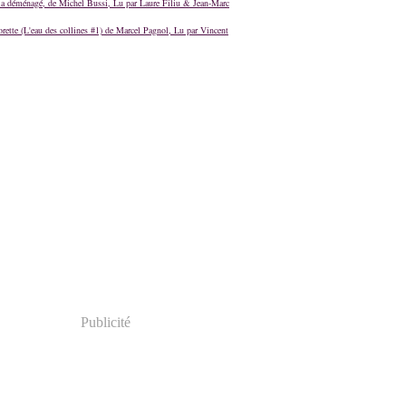
a déménagé, de Michel Bussi, Lu par Laure Filiu & Jean-Marc
orette (L'eau des collines #1) de Marcel Pagnol, Lu par Vincent
Publicité