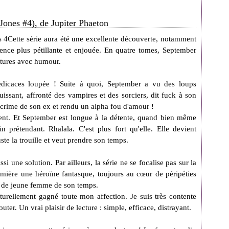
Jones #4), de Jupiter Phaeton
Cette série aura été une excellente découverte, notamment
ence plus pétillante et enjouée. En quatre tomes, September
ntures avec humour.
édicaces loupée ! Suite à quoi, September a vu des loups
uissant, affronté des vampires et des sorciers, dit fuck à son
le crime de son ex et rendu un alpha fou d'amour !
ent. Et September est longue à la détente, quand bien même
n prétendant. Rhalala. C'est plus fort qu'elle. Elle devient
uste la trouille et veut prendre son temps.
i une solution. Par ailleurs, la série ne se focalise pas sur la
umière une héroïne fantasque, toujours au cœur de péripéties
x de jeune femme de son temps.
aturellement gagné toute mon affection.
Je suis très contente
couter. Un vrai plaisir de lecture : simple, efficace, distrayant.