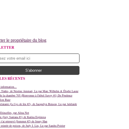
ter le propriétaire du blog
LETTER
LES RÉCENTS
 information...
s Trahis, de Nesrine Ammari, Lu par Marc Wilhelm & Élodie Lasne
e la chambre 705 (Bienvenue à l'hôtel Savoy #1) De Prudence
Ron Base
clatante (Le Lys de feu #2), de Jacquelyn Benson, Lu par Adelaide
Etincelles, par Alina Not
n (Joey Santana #1) de Karina Espinosa
e t'ai retrouvé (Summer #2) de Jenny Han
teintée de poison, de Judy I. Lin, Lu par Sandra Poirier