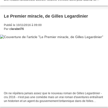
mettre au vert et suivre une...
Le Premier miracle, de Gilles Legardinier
Publié le 10/11/2016 à 09:00
Par
clarabel76
On ne répétera jamais assez que le nouveau roman de Gilles Legardinier -
cru 2016 - n'est pas une comédie mais un vrai roman d'aventures entraînant
un historien et un agent du gouvernement britannique dans de folles
péripéties à travers le monde ! Déprimé...