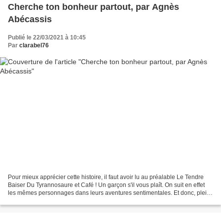
Cherche ton bonheur partout, par Agnès
Abécassis
Publié le 22/03/2021 à 10:45
Par
clarabel76
Pour mieux apprécier cette histoire, il faut avoir lu au préalable Le Tendre
Baiser Du Tyrannosaure et Café ! Un garçon s'il vous plaît. On suit en effet
les mêmes personnages dans leurs aventures sentimentales. Et donc, pleins
feux sur Régine et Tom....