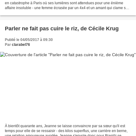
en catastrophe à Paris où ses lumières sont attendues pour une énième
affaire insoluble - une femme écrasée par un 4x4 et un amant qui clame son
innocence malgré les invectives...
Parler ne fait pas cuire le riz, de Cécile Krug
Publié le 04/05/2017 à 09:30
Par
clarabel76
À bientôt quarante ans, Jeanne se laisse convaincre par sa sœur qu'il est
temps pour elle de se ressaisir - des kilos superflus, une carrière en berne,
une relation amoureuse avortée. Jeanne s'envole donc pour Biarritz se