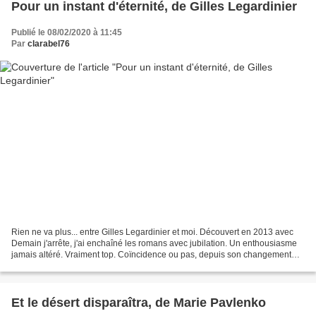
Pour un instant d'éternité, de Gilles Legardinier
Publié le 08/02/2020 à 11:45
Par
clarabel76
Rien ne va plus... entre Gilles Legardinier et moi. Découvert en 2013 avec
Demain j'arrête, j'ai enchaîné les romans avec jubilation. Un enthousiasme
jamais altéré. Vraiment top. Coïncidence ou pas, depuis son changement
d'éditeur, ça ne colle plus. J'aime...
Et le désert disparaîtra, de Marie Pavlenko