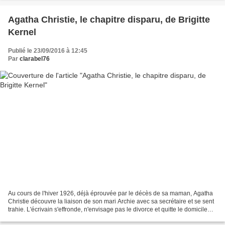
Agatha Christie, le chapitre disparu, de Brigitte
Kernel
Publié le 23/09/2016 à 12:45
Par
clarabel76
Au cours de l'hiver 1926, déjà éprouvée par le décès de sa maman, Agatha
Christie découvre la liaison de son mari Archie avec sa secrétaire et se sent
trahie. L'écrivain s'effronde, n'envisage pas le divorce et quitte le domicile
sur un coup de tête....