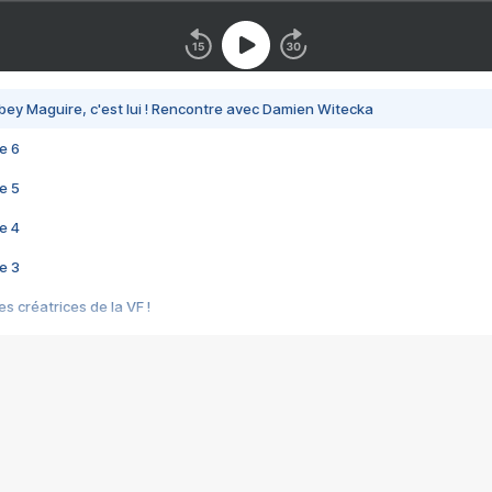
bey Maguire, c'est lui ! Rencontre avec Damien Witecka
e 6
e 5
e 4
e 3
s créatrices de la VF !
e 2
e 1
e Mektoub My Love arrive enfin ! Rencontre avec Shaïn Boumedine et Sal
i : après Toni en famille