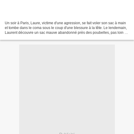
Un soir à Paris, Laure, victime d'une agression, se fait voler son sac à main
et tombe dans le coma sous le coup d'une blessure à la tête. Le lendemain,
Laurent découvre un sac mauve abandonné près des poubelles, pas loin de
sa librairie. Il se rend au...