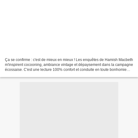
Ça se confirme : c'est de mieux en mieux ! Les enquêtes de Hamish Macbeth
m'inspirent cocooning, ambiance vintage et dépaysement dans la campagne
écossaise. C'est une lecture 100% confort et conduite en toute bonhomie
avec en figure de proue notre sympathique...