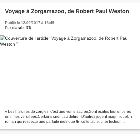
Voyage à Zorgamazoo, de Robert Paul Weston
Publié le 12/09/2017 à 18:45
Par
clarabel76
« Les histoires de zorgles, c'est une vérité sacrée,Sont écrites tout entières
en rimes versifiées.Certains crient au délire ! D'autres jugent magnifiqueUn
roman qui respecte une parfaite métrique !Et cette fable, cher lecteur,
entendons-nous bien :C'est...