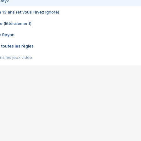
 DayZ
 a 13 ans (et vous l'avez ignoré)
e (littéralement)
im Rayan
 toutes les règles
s les jeux vidéo
us choquant de Rockstar ? - Le scandale BULLY
e plus moche de Steam
du RÊVE tourne au CAUCHEMAR
pendant 8 heures
it… à tort
umiliés par un jeu vidéo
ire - Final Fantasy 8