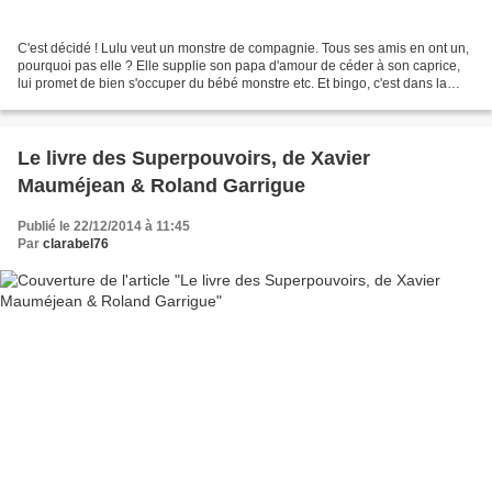
C'est décidé ! Lulu veut un monstre de compagnie. Tous ses amis en ont un,
pourquoi pas elle ? Elle supplie son papa d'amour de céder à son caprice,
lui promet de bien s'occuper du bébé monstre etc. Et bingo, c'est dans la
poche. Ils se rendent à la monstrerie...
Le livre des Superpouvoirs, de Xavier
Mauméjean & Roland Garrigue
Publié le 22/12/2014 à 11:45
Par
clarabel76