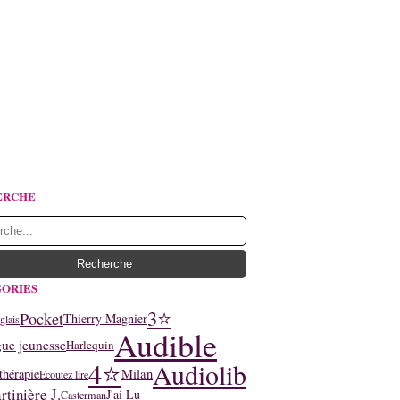
ERCHE
ORIES
3⭐
Pocket
Thierry Magnier
glais
Audible
ue jeunesse
Harlequin
4⭐
Audiolib
thérapie
Milan
Ecoutez lire
tinière J.
J'ai Lu
Casterman