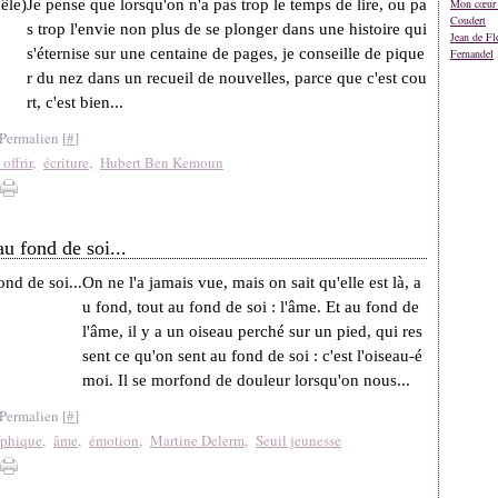
Je pense que lorsqu'on n'a pas trop le temps de lire, ou pa
Mon cœur 
Coudert
s trop l'envie non plus de se plonger dans une histoire qui
Jean de Fl
s'éternise sur une centaine de pages, je conseille de pique
Fernandel
r du nez dans un recueil de nouvelles, parce que c'est cou
rt, c'est bien...
Permalien [
#
]
 offrir
,
écriture
,
Hubert Ben Kemoun
au fond de soi...
On ne l'a jamais vue, mais on sait qu'elle est là, a
u fond, tout au fond de soi : l'âme. Et au fond de
l'âme, il y a un oiseau perché sur un pied, qui res
sent ce qu'on sent au fond de soi : c'est l'oiseau-é
moi. Il se morfond de douleur lorsqu'on nous...
Permalien [
#
]
ophique
,
âme
,
émotion
,
Martine Delerm
,
Seuil jeunesse