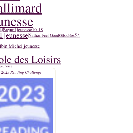
llimard
unesse
10-18
Bayard jeunesse
kj
l jeunesse
Nathan
5⭐
Feel Good
Giboulées
lbin Michel jeunesse
ole des Loisirs
 jeunesse
2023 Reading Challenge