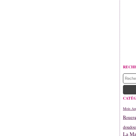
RECH
CATÉG
Mois An
Rouerg
doudou
La Mar