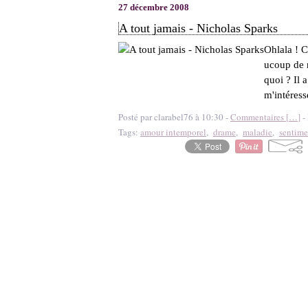
27 décembre 2008
A tout jamais - Nicholas Sparks
Ohlala ! C
ucoup de n
quoi ? Il 
m'intéress
Posté par clarabel76 à 10:30 -
Commentaires [
…
]
- 
Tags:
amour intemporel
,
drame
,
maladie
,
sentime