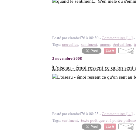
Posté par clarabel76 à 08:30 -
Commentaires [
…
]
- 
Tags:
nouvelles
,
sentiment
,
amour
,
écrivaillon
,
à
2 novembre 2008
L'oiseau - émoi ressent ce qu'on sent 
Posté par clarabel76 à 08:25 -
Commentaires [
…
]
- 
Tags:
sentiment
,
texte poétique et à portée philos