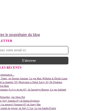
ter le propriétaire du blog
LETTER
LES RÉCENTS
 information...
s Trahis, de Nesrine Ammari, Lu par Marc Wilhelm & Élodie Lasne
e la chambre 705 (Bienvenue à l'hôtel Savoy #1) De Prudence
Ron Base
clatante (Le Lys de feu #2), de Jacquelyn Benson, Lu par Adelaide
Etincelles, par Alina Not
n (Joey Santana #1) de Karina Espinosa
e t'ai retrouvé (Summer #2) de Jenny Han
teintée de poison, de Judy I. Lin, Lu par Sandra Poirier