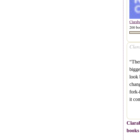
Clarab
200 bo
Clara
“Ther
bigge
look 
chan
fork-
it co
Clarab
books