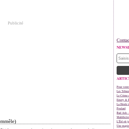
Publicité
Contac
NEWS
ARTIC
Pour votre
Les Trône
Le Crime d
Emery & 
La Houle é
Poulard
Bad Ash - 
Malédictio
'emmêle)
L'Été où j
Une magie 