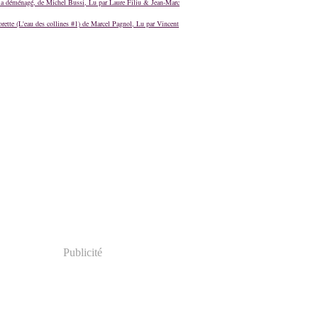
a déménagé, de Michel Bussi, Lu par Laure Filiu & Jean-Marc
orette (L'eau des collines #1) de Marcel Pagnol, Lu par Vincent
Publicité