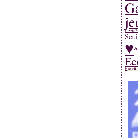
Ga
je
Lizzie
P
Seui
♥
A
Ec
Hachette