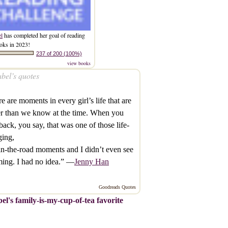
el
has completed her goal of reading
oks in 2023!
237 of 200 (100%)
view books
bel’s quotes
e are moments in every girl’s life that are
r than we know at the time. When you
back, you say, that was one of those life-
ging,
in-the-road moments and I didn’t even see
ming. I had no idea.” —
Jenny Han
Goodreads Quotes
el's family-is-my-cup-of-tea favorite