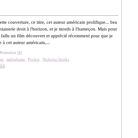
ette couverture, ce titre, cet auteur américain prolifique... bea
iaiserie droit à l'horizon, et je mords à l'hameçon. Mais pour
a fallu un film découvert et apprécié récemment pour que je
e à cet auteur américain,...
Permalien [
#
]
nt
,
mélodrame
,
Pocket
,
Nicholas Sparks