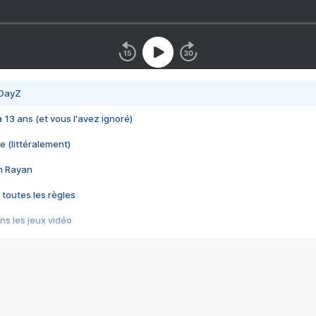
 DayZ
 a 13 ans (et vous l'avez ignoré)
e (littéralement)
im Rayan
 toutes les règles
s les jeux vidéo
us choquant de Rockstar ? - Le scandale BULLY
e plus moche de Steam
du RÊVE tourne au CAUCHEMAR