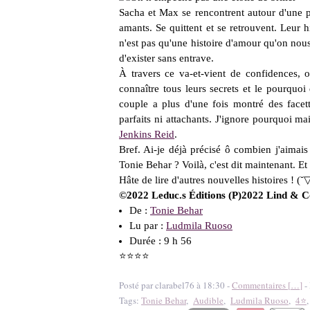
Sacha et Max se rencontrent autour d'une 
amants. Se quittent et se retrouvent. Leur 
n'est pas qu'une histoire d'amour qu'on nous
d'exister sans entrave.
À travers ce va-et-vient de confidences, 
connaître tous leurs secrets et le pourquoi
couple a plus d'une fois montré des facett
parfaits ni attachants. J'ignore pourquoi m
Jenkins Reid
.
Bref. Ai-je déjà précisé ô combien j'aimais 
Tonie Behar ? Voilà, c'est dit maintenant. Et
Hâte de lire d'autres nouvelles histoires ! (
©2022 Leduc.s Éditions (P)2022 Lind & C
De :
Tonie Behar
Lu par :
Ludmila Ruoso
Durée : 9 h 56
⭐⭐⭐⭐
Posté par clarabel76 à 18:30 -
Commentaires [
…
]
- 
Tags:
Tonie Behar
,
Audible
,
Ludmila Ruoso
,
4⭐