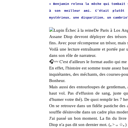
« Benjamin releva la mèche qui tombait 
à son meilleur ami. C’était plutôt
mystérieux, une disparition, un cambri
De Paris à Los Ang
Assane Diop devront déployer des trésors d
fins. Avec pour récompense un trésor, mais su
Voilà une lecture entraînante et portée par
dans son rôle de narrateur.
🎧〰️ C'est d'ailleurs le format audio qui m
En effet, l'histoire est somme toute assez b
inquiétantes, des méchants, des courses-pour
Bonheur.
Mais aussi des entourloupes de gentleman, a
haut vol. Pas d'effusion de sang, juste qu
d'humer votre thé). De quoi remplir les 7 he
On se retrouve dans un fidèle pastiche des
souffle désinvolte dans un cadre plus moder
J'ai passé un bon moment. La fin du livre o
Diop n'a pas dit son dernier mot. (｡> ᴗ ☆｡) 