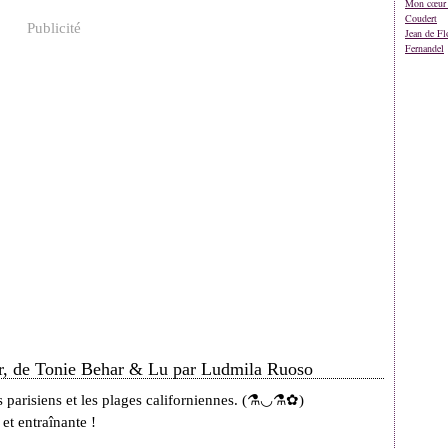
Mon cœur 
Coudert
Publicité
Jean de Fl
Fernandel
er, de Tonie Behar & Lu par Ludmila Ruoso
s parisiens et les plages californiennes. (⚗◡⚗✿)
et entraînante !