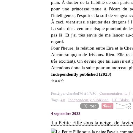
plan. À douter de la fiabilité de son parten
pour une princesse tenue à l'écart du po
l'intelligence, l'espoir et la soif de vengean
À ceci, vient aussi s'ajouter des dragons ! 
La suite des aventures risque pourtant de les 
pas là. Et j'ai très envie de me lancer au-
regard.
Pour l'heure, la relation entre Eira et le C
Aucun soupçon de frissons. Rien. Elle reconn
très excitant). On devine que lui aussi n'est 
Attendons donc la suite pour un morceau plus 
Independently published (2023)
⭐⭐⭐⭐
Posté par clarabel76 à 17:30 -
Commentaires [
…
]
- 
Tags:
4⭐
,
Independently published
,
L.C. Blake
,
4 septembre 2023
La Petite Fille sous la neige, de Javi
J'avais commen