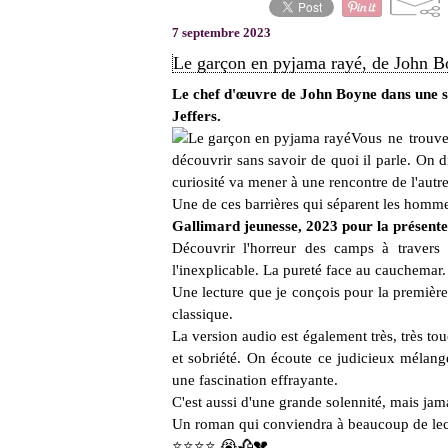
7 septembre 2023
Le garçon en pyjama rayé, de John Bo
Le chef d'œuvre de John Boyne dans une su
Jeffers.
Vous ne trouver
découvrir sans savoir de quoi il parle. On d
curiosité va mener à une rencontre de l'autre
Une de ces barrières qui séparent les hommes
Gallimard jeunesse, 2023 pour la présente
Découvrir l'horreur des camps à travers
l'inexplicable. La pureté face au cauchemar
Une lecture que je conçois pour la première
classique.
La version audio est également très, très to
et sobriété. On écoute ce judicieux mélang
une fascination effrayante.
C'est aussi d'une grande solennité, mais j
Un roman qui conviendra à beaucoup de lect
⭐⭐
⭐
⭐ 😭🥀💔