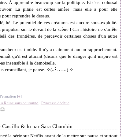
aire. À apprendre beaucoup sur la politique. Et c'est colossal
uvoir. La pilule est certes amère, mais elle a pour elle
ce pour reprendre le dessus.
Hé, hé. Le potentiel de ces créatures est encore sous-exploité.
propulser sur le devant de la scène ! Car l'histoire ne s'arrête
delà des frontières, de percevoir certaines choses d'un autre
hevaucheur est timide. Il n'y a clairement aucun rapprochement.
aît qu'il est attirant (disons que le danger qu'il inspire est
pas insensible à la demoiselle.
croustillant, je pense. ✧(˵ •̀ ᴗ - ˵ ) ✧
Permalien [
#
]
La Reine sans couronne
,
Princesse déchue
er Castillo & lu par Sara Chambin
cé la série sur Netflix avant de la mettre sur pause et surtout