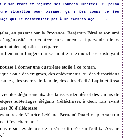
sur son front et rajusta ses lourdes lunettes. Il pensa
 une situation pour Assane, ça ! Des coups de feu
olage qui ne ressemblait pas à un cambriolage... »
eles, en passant par la Provence, Benjamin Férel et son ami
’ingéniosité pour contrer leurs ennemis et parvenir à leurs
rtout des injustices à réparer.
 un Benjamin Jungers qui se montre fine mouche et distrayant
e pousse à donner une quatrième étoile à ce roman.
asique : on a des énigmes, des enlèvements, ou des disparitions
suites, des secrets de famille, des clins d'œil à Lupin et Rosa
vec des déguisements, des fausses identités et des larcins de
elques subterfuges élégants (réfléchissez à deux fois avant
ures 30 d'allégresse.
 aventures de Maurice Leblanc, Bertrand Puard y apportant un
ne. C'est charmant !
uvre sur les débuts de la série diffusée sur Netflix. Assane
‧₊˚