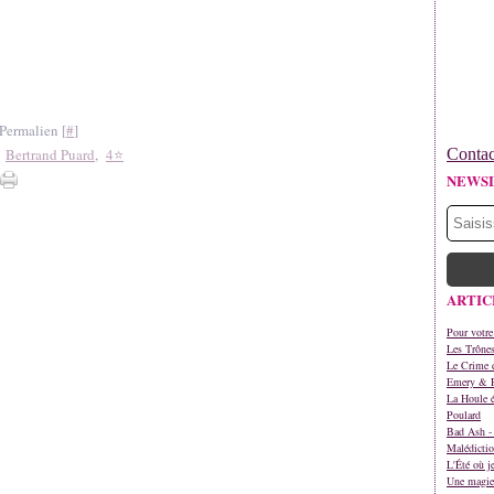
Permalien [
#
]
,
Bertrand Puard
,
4⭐
Contac
NEWS
ARTIC
Pour votre
Les Trône
Le Crime d
Emery & 
La Houle é
Poulard
Bad Ash - 
Malédictio
L'Été où j
Une magie 