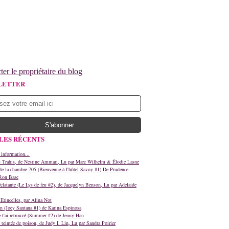
ter le propriétaire du blog
LETTER
LES RÉCENTS
 information...
s Trahis, de Nesrine Ammari, Lu par Marc Wilhelm & Élodie Lasne
e la chambre 705 (Bienvenue à l'hôtel Savoy #1) De Prudence
Ron Base
clatante (Le Lys de feu #2), de Jacquelyn Benson, Lu par Adelaide
Etincelles, par Alina Not
n (Joey Santana #1) de Karina Espinosa
e t'ai retrouvé (Summer #2) de Jenny Han
teintée de poison, de Judy I. Lin, Lu par Sandra Poirier