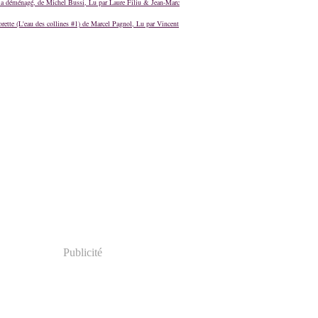
a déménagé, de Michel Bussi, Lu par Laure Filiu & Jean-Marc
orette (L'eau des collines #1) de Marcel Pagnol, Lu par Vincent
Publicité