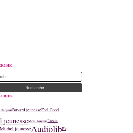
ERCHE
ORIES
Bayard jeunesse
Feel Good
rlequin
l jeunesse
Lizzie
Mois Anglais
Audiolib
Michel jeunesse
Pkj