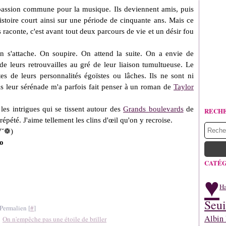
passion commune pour la musique. Ils deviennent amis, puis
histoire court ainsi sur une période de cinquante ans. Mais ce
 raconte, c'est avant tout deux parcours de vie et un désir fou
on s'attache. On soupire. On attend la suite. On a envie de
 de leurs retrouvailles au gré de leur liaison tumultueuse. Le
es de leurs personnalités égoïstes ou lâches. Ils ne sont ni
ais leur sérénade m'a parfois fait penser à un roman de
Taylor
les intrigues qui se tissent autour des
Grands boulevards
de
RECH
 répété.
J'aime tellement les clins d'œil qu'on y recroise.
˘▽˘❁)
o
CATÉG
♥
Ha
Seui
Permalien [
#
]
Albin 
,
On n'empêche pas une étoile de briller