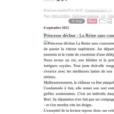
Posté par clarabel76 à 18:45 -
Commentaires [
…
]
- 
Tags:
Oliver Jeffers
,
Gallimard jeunesse
,
4⭐
,
Joh
6 septembre 2023
Princesse déchue : La Reine sans cou
de passer la vitesse supérieure. Au départ,
ennemis et la visite de courtoisie d'une délé
Nous avons un roi, son héritier et la pri
intrigues royales.
Tout juste doit-elle rong
s'exerce avec les meilleures lames de son p
sérieux.
Malheureusement, le château va être attaqué
Condamnée à fuir, elle remet son sort en
geôles souterraines. C'est un individu da
Bref. Sa réputation n'en fait pas un compag
- et s'en mordra vite les doigts.
L'essentiel de la lecture repose donc sur cett