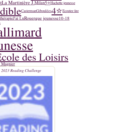
t
La Martinière J.
5⭐
Milan
Hachette jeunesse
dible
4⭐
Giboulées
Casterman
Ecoutez lire
Rouergue jeunesse
10-18
thérapie
J'ai Lu
n
llimard
unesse
cole des Loisirs
y Magnier
2023 Reading Challenge