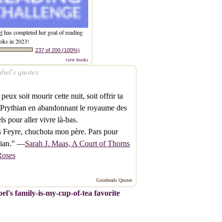
el
has completed her goal of reading
oks in 2023!
237 of 200 (100%)
view books
bel’s quotes
 peux soit mourir cette nuit, soit offrir ta
 Prythian en abandonnant le royaume des
ls pour aller vivre là-bas.
s Feyre, chuchota mon père. Pars pour
hian.” —
Sarah J. Maas, A Court of Thorns
Roses
Goodreads Quotes
el's family-is-my-cup-of-tea favorite