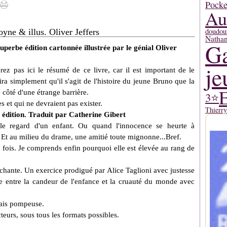
Pocke
Au
doudou
yne & illus. Oliver Jeffers
Natha
Ga
perbe édition cartonnée illustrée par le génial Oliver
je
ez pas ici le résumé de ce livre, car il est important de le
ira simplement qu'il s'agit de l'histoire du jeune Bruno que la
E
 côté d'une étrange barrière.
3⭐
 et qui ne devraient pas exister.
Thierr
 édition. Traduit par Catherine Gibert
 le regard d'un enfant. Ou quand l'innocence se heurte à
. Et au milieu du drame, une amitié toute mignonne...Bref.
 fois. Je comprends enfin pourquoi elle est élevée au rang de
uchante. Un exercice prodigué par Alice Taglioni avec justesse
e entre la candeur de l'enfance et la cruauté du monde avec
amais pompeuse.
eurs, sous tous les formats possibles.