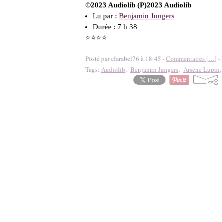
©2023 Audiolib (P)2023 Audiolib
Lu par :
Benjamin Jungers
Durée : 7 h 38
⭐⭐⭐⭐
Posté par clarabel76 à 18:45 -
Commentaires [
…
]
- 
Tags:
Audiolib
,
Benjamin Jungers
,
Arsène Lupin