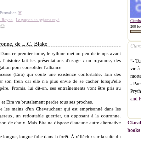
Permalien [
#
]
n Boyne
,
Le garçon en pyjama rayé
Clarab
200 bo
ronne, de L.C. Blake
Clara
Dans ce premier tome, le rythme met un peu de temps avant
 l'histoire fait les présentations d'usage : un royaume, des
“- Tu
gation pour consolider l'alliance.
vie à
ncesse (Eira) qui coule une existence confortable, loin des
morte
er son frein car elle n'a plus envie de se cacher lorsqu'elle
- Par
ère. Promis, lui dit-on, ses entraînements vont être pris au
Pryt
and 
 et Eira va brutalement perdre tous ses proches.
tre les mains d'un Chevaucheur qui est emprisonné dans les
ngereux, un redoutable guerrier, un opposant à la couronne.
Clarab
non de choix. Mais Eira ne dispose d'aucune autre alternative
books
e longue, longue fuite dans la forêt. À réfléchir sur la suite du