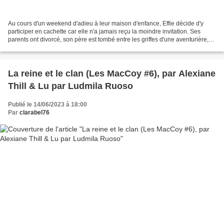
Au cours d'un weekend d'adieu à leur maison d'enfance, Effie décide d'y
participer en cachette car elle n'a jamais reçu la moindre invitation. Ses
parents ont divorcé, son père est tombé entre les griffes d'une aventurière,
l'héroïne veut alerter ses...
La reine et le clan (Les MacCoy #6), par Alexiane
Thill & Lu par Ludmila Ruoso
Publié le 14/06/2023 à 18:00
Par
clarabel76