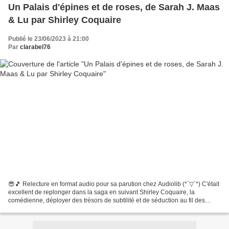
Un Palais d'épines et de roses, de Sarah J. Maas
& Lu par Shirley Coquaire
Publié le 23/06/2023 à 21:00
Par
clarabel76
😎🎵 Relecture en format audio pour sa parution chez Audiolib (*´▽`*) C'était
excellent de replonger dans la saga en suivant Shirley Coquaire, la
comédienne, déployer des trésors de subtilité et de séduction au fil des
chapitres. J'ai beaucoup aimé revivre...