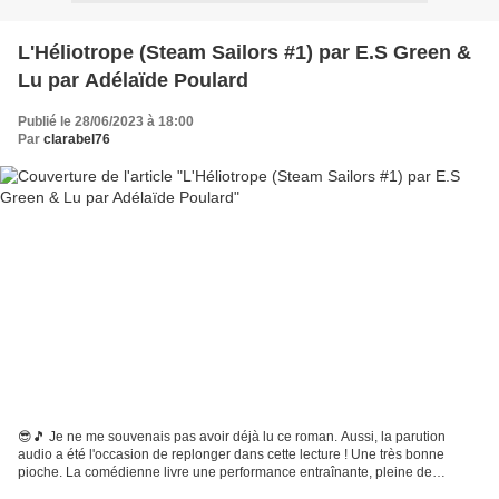
L'Héliotrope (Steam Sailors #1) par E.S Green &
Lu par Adélaïde Poulard
Publié le 28/06/2023 à 18:00
Par
clarabel76
😎🎵 Je ne me souvenais pas avoir déjà lu ce roman. Aussi, la parution
audio a été l'occasion de replonger dans cette lecture ! Une très bonne
pioche. La comédienne livre une performance entraînante, pleine de
fraicheur et hyper plaisante à suivre. On fait...