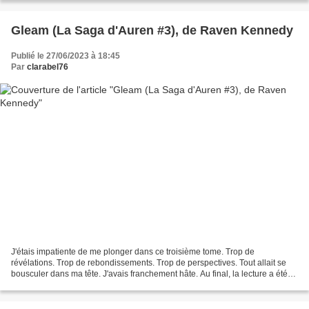
Gleam (La Saga d'Auren #3), de Raven Kennedy
Publié le 27/06/2023 à 18:45
Par
clarabel76
J'étais impatiente de me plonger dans ce troisième tome. Trop de
révélations. Trop de rebondissements. Trop de perspectives. Tout allait se
bousculer dans ma tête. J'avais franchement hâte. Au final, la lecture a été
difficile à lâcher. C'était pile ce...