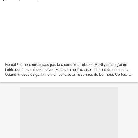
Génial ! Je ne connaissais pas la chaîne YouTube de McSkyz mais j'ai un
faible pour les émissions type Faites entrer l'accuser, L'heure du crime etc.
Quand tu écoutes ça, la nuit, en voiture, tu frissonnes de bonheur. Certes, les
histoires sont toutes...