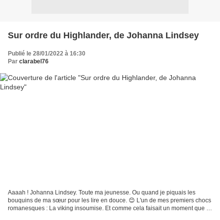
Sur ordre du Highlander, de Johanna Lindsey
Publié le 28/01/2022 à 16:30
Par
clarabel76
Aaaah ! Johanna Lindsey. Toute ma jeunesse. Ou quand je piquais les
bouquins de ma sœur pour les lire en douce. 😊 L'un de mes premiers chocs
romanesques : La viking insoumise. Et comme cela faisait un moment que je
n'avais pas lu de RH, celle-ci est tombée...