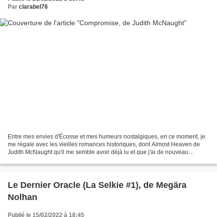
Par
clarabel76
Entre mes envies d'Écosse et mes humeurs nostalgiques, en ce moment, je
me régale avec les vieilles romances historiques, dont Almost Heaven de
Judith McNaught qu'il me semble avoir déjà lu et que j'ai de nouveau
énormément apprécié. Cette chère Judy...
Le Dernier Oracle (La Selkie #1), de Megära
Nolhan
Publié le 15/02/2022 à 18:45