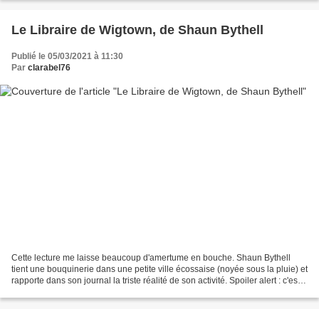
Le Libraire de Wigtown, de Shaun Bythell
Publié le 05/03/2021 à 11:30
Par
clarabel76
Cette lecture me laisse beaucoup d'amertume en bouche. Shaun Bythell
tient une bouquinerie dans une petite ville écossaise (noyée sous la pluie) et
rapporte dans son journal la triste réalité de son activité. Spoiler alert : c'est
la misère. Il nous invite...