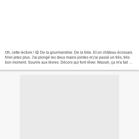
Oh, cette lecture ! 😋 De la gourmandise. De la folie. Et un château écossais.
N'en jetez plus. J'ai plongé les deux mains jointes et j'ai passé un très, très
bon moment. Sourire aux lèvres. Décors qui font rêver. Waouh, ça m'a fait un
bien fou. Donnez-moi...