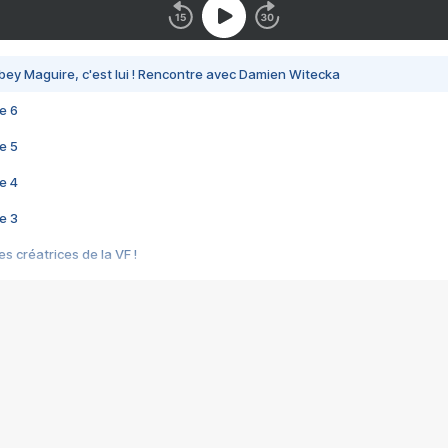
bey Maguire, c'est lui ! Rencontre avec Damien Witecka
e 6
e 5
e 4
e 3
s créatrices de la VF !
e 2
e 1
e Mektoub My Love arrive enfin ! Rencontre avec Shaïn Boumedine et Sal
i : après Toni en famille
elle réalise le bouleversant Dites lui que je l'aime