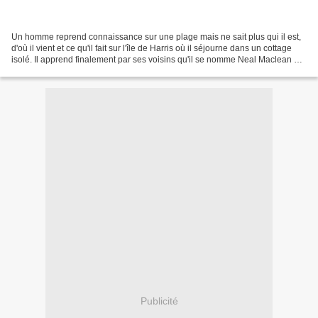
Un homme reprend connaissance sur une plage mais ne sait plus qui il est,
d'où il vient et ce qu'il fait sur l'île de Harris où il séjourne dans un cottage
isolé. Il apprend finalement par ses voisins qu'il se nomme Neal Maclean et
qu'il écrit un livre...
Publicité