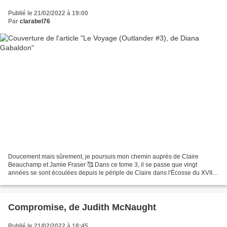
Publié le 21/02/2022 à 19:00
Par
clarabel76
Doucement mais sûrement, je poursuis mon chemin auprès de Claire
Beauchamp et Jamie Fraser 🥰 Dans ce tome 3, il se passe que vingt
années se sont écoulées depuis le périple de Claire dans l'Écosse du XVIIe
siècle. L'infirmière a refait sa vie auprès de...
Compromise, de Judith McNaught
Publié le 21/02/2022 à 18:45