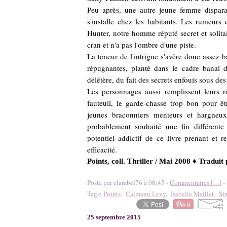
Peu après, une autre jeune femme dispar
s'installe chez les habitants. Les rumeurs
Hunter, notre homme réputé secret et solitai
cran et n'a pas l'ombre d'une piste.
La teneur de l'intrigue s'avère donc assez b
répugnantes, planté dans le cadre banal d
délétère, du fait des secrets enfouis sous de
Les personnages aussi remplissent leurs 
fauteuil, le garde-chasse trop bon pour êtr
jeunes braconniers menteurs et hargneux
probablement souhaité une fin différent
potentiel addictif de ce livre prenant et 
efficacité.
Points, coll. Thriller / Mai 2008 ♦ Traduit
Posté par clarabel76 à 08:45 -
Commentaires [
…
]
- 
Tags:
Points
,
Calmann Levy
,
Isabelle Maillet
,
Si
25 septembre 2015