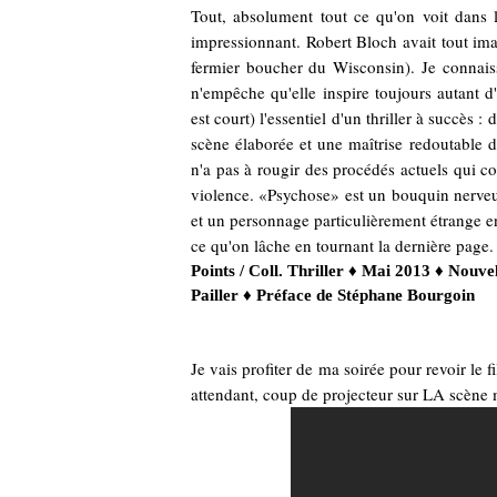
Tout, absolument tout ce qu'on voit dans le
impressionnant. Robert Bloch avait tout imag
fermier boucher du Wisconsin). Je connaissa
n'empêche qu'elle inspire toujours autant d
est court) l'essentiel d'un thriller à succès
scène élaborée et une maîtrise redoutable 
n'a pas à rougir des procédés actuels qui c
violence. «Psychose» est un bouquin nerveux
et un personnage particulièrement étrange en
ce qu'on lâche en tournant la dernière page. 
Points / Coll. Thriller ♦ Mai 2013 ♦ Nouve
Pailler ♦ Préface de Stéphane Bourgoin
Je vais profiter de ma soirée pour revoir le f
attendant, coup de projecteur sur LA scène