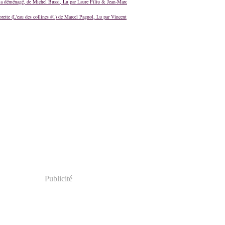
a déménagé, de Michel Bussi, Lu par Laure Filiu & Jean-Marc
orette (L'eau des collines #1) de Marcel Pagnol, Lu par Vincent
Publicité