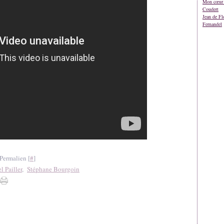
Mon cœur 
Coudert
Jean de Fl
Fernandel
Permalien [
#
]
 Pailler
,
Stéphane Bourgoin