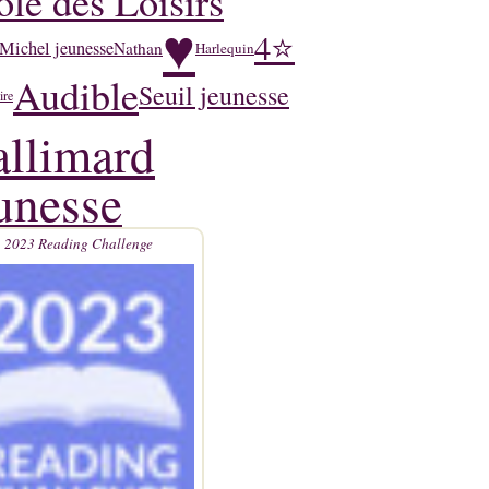
ole des Loisirs
♥
4⭐
Michel jeunesse
Nathan
Harlequin
Audible
Seuil jeunesse
ire
llimard
unesse
2023 Reading Challenge