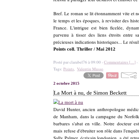
Bref. Le roman se lit étonnamment vite et n
le temps et les époques, à revisiter des hist
France. L'intrigue est bien ficelée, dyna
parvenu à tisser des liens étroits entre
précieuses indications historiques... Le résul
Points coll. Thriller / Mai 2012
Posté par clarabel76 à 09:00 -
Commentaires [
…
]
- 
Tags:
Points
,
Valentin Musso
2 octobre 2015
La Mort à nu, de Simon Beckett
David Hunter, ancien anthropologue médico
de Manham,
dans la campagne du Norfol
barbares s'abat en ville. Notre docteur est
mais
refuse d'ébruiter son rôle dans l'enquê
Sally Palmer, écrivain londonien, a été ret