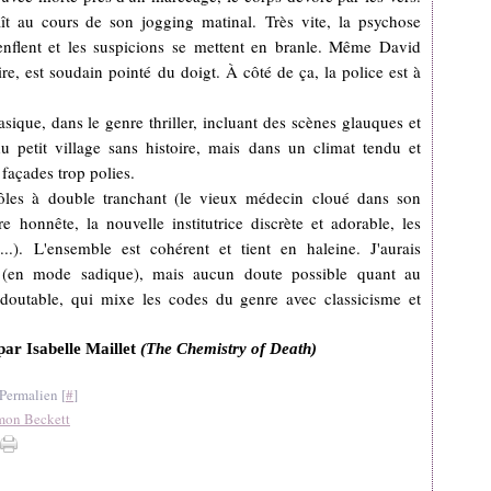
aît au cours de son jogging matinal.
Très vite, la psychose
 enflent et les suspicions se mettent en branle. Même David
re, est soudain pointé du doigt. À côté de ça, la police est à
asique, dans le genre thriller, incluant des scènes glauques et
u petit village sans histoire, mais dans un climat tendu et
s façades trop polies.
rôles à double tranchant (le vieux médecin cloué dans son
e honnête, la nouvelle institutrice discrète et adorable, les
...).
L'ensemble est cohérent et tient en haleine. J'aurais
e (en mode sadique), mais aucun doute possible quant au
redoutable, qui mixe les codes du genre avec classicisme et
 par Isabelle Maillet
(The Chemistry of Death)
Permalien [
#
]
mon Beckett