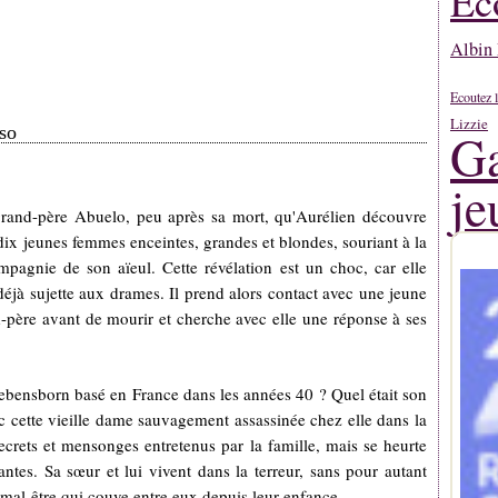
Ec
Albin 
Ecoutez l
Lizzie
so
Ga
je
n grand-père Abuelo, peu après sa mort, qu'Aurélien découvre
dix jeunes femmes enceintes, grandes et blondes, souriant à la
mpagnie de son aïeul. Cette révélation est un choc, car elle
déjà sujette aux drames. Il prend alors contact avec une jeune
-père avant de mourir et cherche avec elle une réponse à ses
ebensborn basé en France dans les années 40 ? Quel était son
ec cette vieille dame sauvagement assassinée chez elle dans la
 secrets et mensonges entretenus par la famille, mais se heurte
tes. Sa sœur et lui vivent dans la terreur, sans pour autant
e mal-être qui couve entre eux depuis leur enfance.