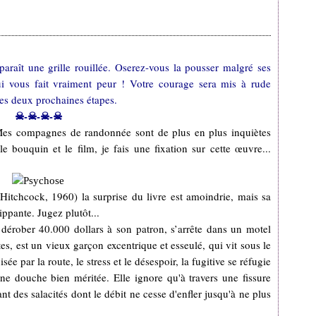
araît une grille rouillée. Oserez-vous la pousser malgré ses
i vous fait vraiment peur ! Votre courage sera mis à rude
 les deux prochaines étapes.
☠-☠-☠-☠
Mes compagnes de randonnée sont de plus en plus inquiètes
e bouquin et le film, je fais une fixation sur cette œuvre...
m (Hitchcock, 1960) la surprise du livre est amoindrie, mais sa
ppante. Jugez plutôt...
dérober 40.000 dollars à son patron, s’arrête dans un motel
es, est un vieux garçon excentrique et esseulé, qui vit sous le
ée par la route, le stress et le désespoir, la fugitive se réfugie
e douche bien méritée. Elle ignore qu'à travers une fissure
t des salacités dont le débit ne cesse d'enfler jusqu'à ne plus