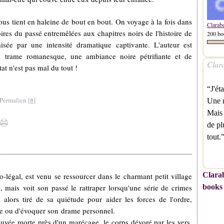
ous tient en haleine de bout en bout. On voyage à la fois dans
Clarab
oires du passé entremêlées aux chapitres noirs de l'histoire de
200 bo
misée par une intensité dramatique captivante. L'auteur est
 sa trame romanesque, une ambiance noire pétrifiante et de
Clara
tat n'est pas mal du tout !
“J'ét
Permalien [
#
]
Une m
Mais 
de pl
tout
Clarab
-légal, est venu se ressourcer
dans le charmant petit village
books
k, mais
voit son passé le rattraper lorsqu'une série de crimes
alors tiré de sa quiétude pour aider les forces de l'ordre,
te ou d'évoquer son
drame personnel
.
rouvée morte près d'un marécage, le corps dévoré par les vers.