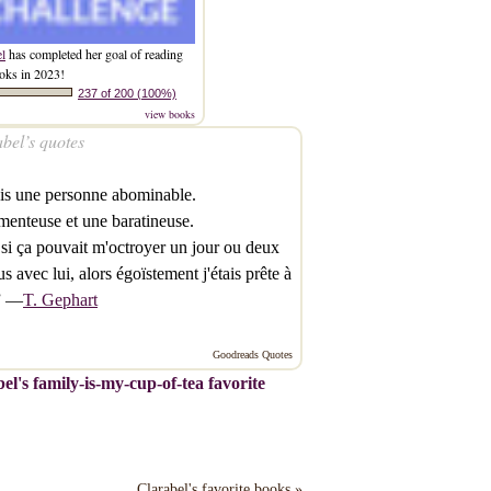
el
has completed her goal of reading
oks in 2023!
237 of 200 (100%)
view books
bel’s quotes
ais une personne abominable.
enteuse et une baratineuse.
si ça pouvait m'octroyer un jour ou deux
us avec lui, alors égoïstement j'étais prête à
.” —
T. Gephart
Goodreads Quotes
el's family-is-my-cup-of-tea favorite
Clarabel's favorite books »