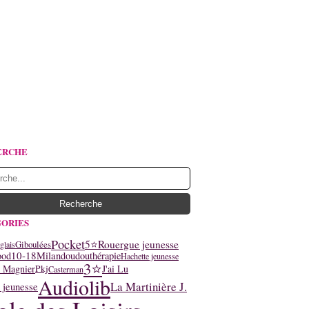
ERCHE
ORIES
Pocket
5⭐
Rouergue jeunesse
Giboulées
glais
10-18
ood
Milan
doudouthérapie
Hachette jeunesse
3⭐
y Magnier
J'ai Lu
Pkj
Casterman
Audiolib
La Martinière J.
 jeunesse