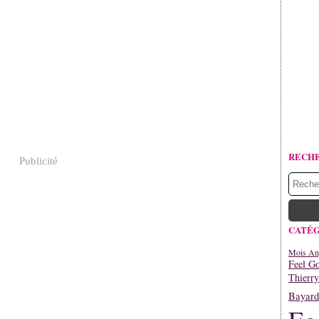
RECH
Publicité
CATÉG
Mois An
Feel G
Thierr
Bayard