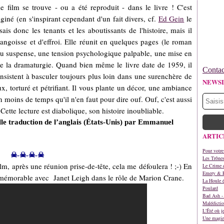
 film se trouve - ou a été reproduit - dans le livre ! C'est
iné (en s'inspirant cependant d'un fait divers, cf.
Ed Gein
le
is donc les tenants et les aboutissants de l'histoire, mais il
'angoisse et d'effroi. Elle réunit en quelques pages (le roman
 : du suspense, une tension psychologique palpable, une mise en
de la dramaturgie. Quand bien même le livre date de 1959, il
Contac
onsistent à basculer toujours plus loin dans une surenchère de
NEWS
, torturé et pétrifiant. Il vous plante un décor, une ambiance
 moins de temps qu'il n'en faut pour dire ouf. Ouf, c'est aussi
Cette lecture est diabolique, son histoire inoubliable.
lle traduction de l’anglais (États-Unis) par Emmanuel
ARTIC
Pour votre
☠-☠-☠-☠
Les Trône
ilm, après une réunion prise-de-tête, cela me défoulera ! ;-) En
Le Crime d
Emery & 
 mémorable avec Janet Leigh dans le rôle de Marion Crane.
La Houle é
Poulard
Bad Ash - 
Malédictio
L'Été où j
Une magie 