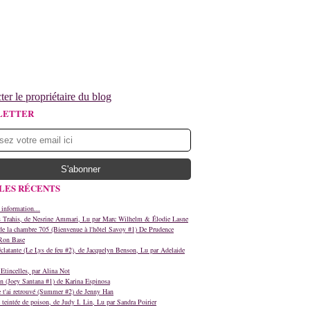
ter le propriétaire du blog
LETTER
LES RÉCENTS
 information...
s Trahis, de Nesrine Ammari, Lu par Marc Wilhelm & Élodie Lasne
e la chambre 705 (Bienvenue à l'hôtel Savoy #1) De Prudence
Ron Base
clatante (Le Lys de feu #2), de Jacquelyn Benson, Lu par Adelaide
Etincelles, par Alina Not
n (Joey Santana #1) de Karina Espinosa
e t'ai retrouvé (Summer #2) de Jenny Han
teintée de poison, de Judy I. Lin, Lu par Sandra Poirier