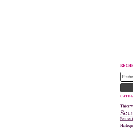
RECH
CATÉG
Thierr
Seui
Ecoutez l
Harlequ