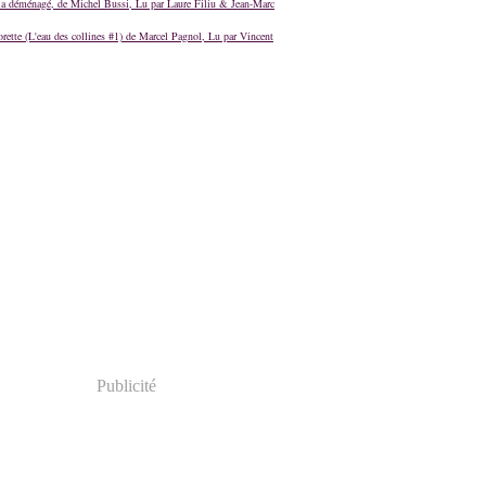
a déménagé, de Michel Bussi, Lu par Laure Filiu & Jean-Marc
orette (L'eau des collines #1) de Marcel Pagnol, Lu par Vincent
Publicité