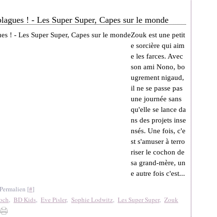
agues ! - Les Super Super, Capes sur le monde
Zouk est une petit
e sorcière qui aim
e les farces. Avec
son ami Nono, bo
ugrement nigaud,
il ne se passe pas
une journée sans
qu'elle se lance da
ns des projets inse
nsés. Une fois, c'e
st s'amuser à terro
riser le cochon de
sa grand-mère, un
e autre fois c'est...
Permalien [
#
]
och
,
BD Kids
,
Eve Pisler
,
Sophie Lodwitz
,
Les Super Super
,
Zouk