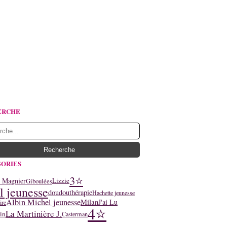
ERCHE
ORIES
3⭐
y Magnier
Lizzie
Giboulées
l jeunesse
doudouthérapie
Hachette jeunesse
Albin Michel jeunesse
Milan
J'ai Lu
ire
4⭐
La Martinière J.
in
Casterman