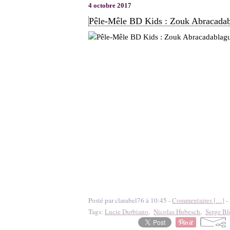
4 octobre 2017
Pêle-Mêle BD Kids : Zouk Abracadabl
Posté par clarabel76 à 10:45 -
Commentaires [
…
]
- 
Tags:
Lucie Durbiano
,
Nicolas Hubesch
,
Serge Bl