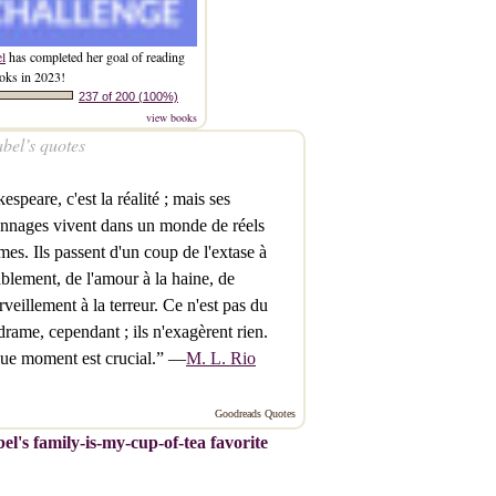
el
has completed her goal of reading
oks in 2023!
237 of 200 (100%)
view books
bel’s quotes
espeare, c'est la réalité ; mais ses
nnages vivent dans un monde de réels
mes. Ils passent d'un coup de l'extase à
ablement, de l'amour à la haine, de
rveillement à la terreur. Ce n'est pas du
rame, cependant ; ils n'exagèrent rien.
ue moment est crucial.” —
M. L. Rio
Goodreads Quotes
el's family-is-my-cup-of-tea favorite