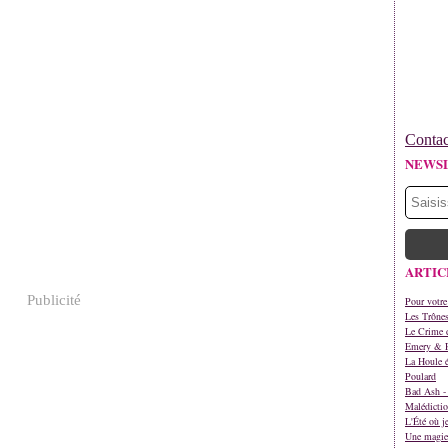
Contac
NEWS
ARTIC
Publicité
Pour votre
Les Trône
Le Crime d
Emery & 
La Houle é
Poulard
Bad Ash - 
Malédictio
L'Été où j
Une magie 