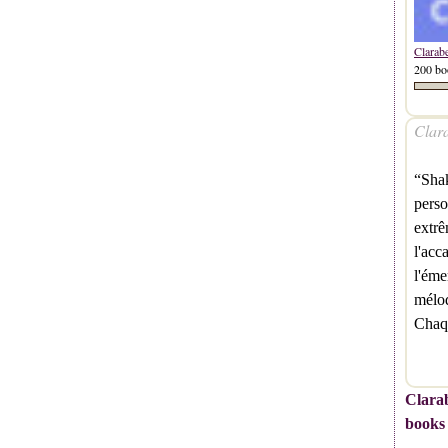
Clarab
200 bo
Clara
“Shak
perso
extrê
l'acc
l'éme
mélod
Chaq
Clarab
books