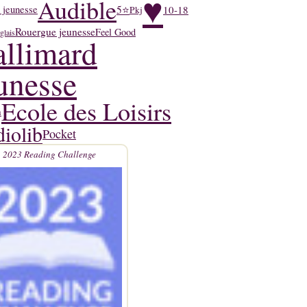
♥
Audible
5⭐
10-18
 jeunesse
Pkj
Rouergue jeunesse
Feel Good
glais
llimard
unesse
Ecole des Loisirs
n
iolib
Pocket
2023 Reading Challenge