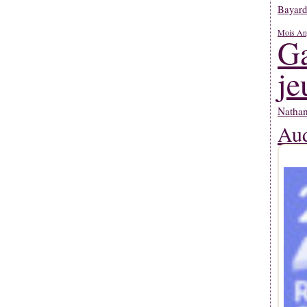
Bayard
Mois An
Ga
je
Natha
Aud