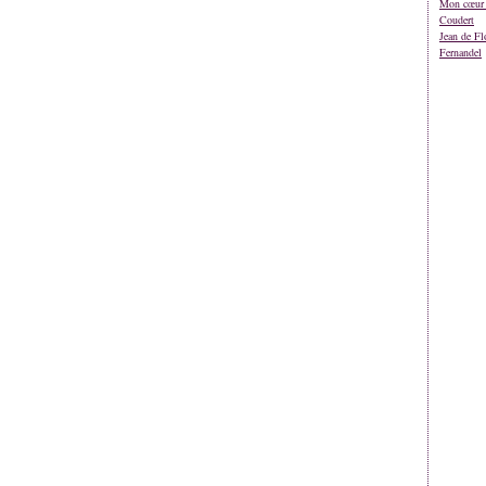
Mon cœur 
Coudert
Jean de Fl
Fernandel