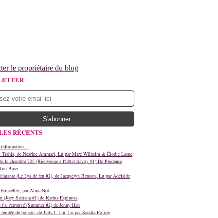
ter le propriétaire du blog
LETTER
LES RÉCENTS
 information...
s Trahis, de Nesrine Ammari, Lu par Marc Wilhelm & Élodie Lasne
e la chambre 705 (Bienvenue à l'hôtel Savoy #1) De Prudence
Ron Base
clatante (Le Lys de feu #2), de Jacquelyn Benson, Lu par Adelaide
Etincelles, par Alina Not
n (Joey Santana #1) de Karina Espinosa
e t'ai retrouvé (Summer #2) de Jenny Han
teintée de poison, de Judy I. Lin, Lu par Sandra Poirier