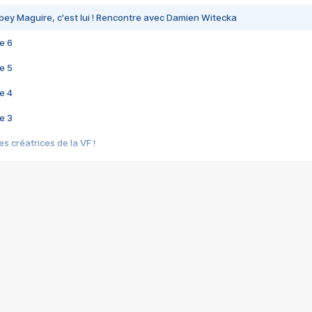
bey Maguire, c'est lui ! Rencontre avec Damien Witecka
e 6
e 5
e 4
e 3
s créatrices de la VF !
e 2
e 1
e Mektoub My Love arrive enfin ! Rencontre avec Shaïn Boumedine et Sal
i : après Toni en famille
elle réalise le bouleversant Dites lui que je l'aime
ais ! Rencontre autour de Vie privée de Rebecca Zlotowski