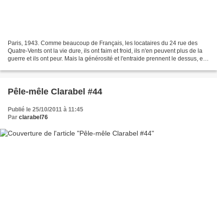
Paris, 1943. Comme beaucoup de Français, les locataires du 24 rue des
Quatre-Vents ont la vie dure, ils ont faim et froid, ils n'en peuvent plus de la
guerre et ils ont peur. Mais la générosité et l'entraide prennent le dessus, et
tous se serrent les...
Pêle-mêle Clarabel #44
Publié le 25/10/2011 à 11:45
Par
clarabel76