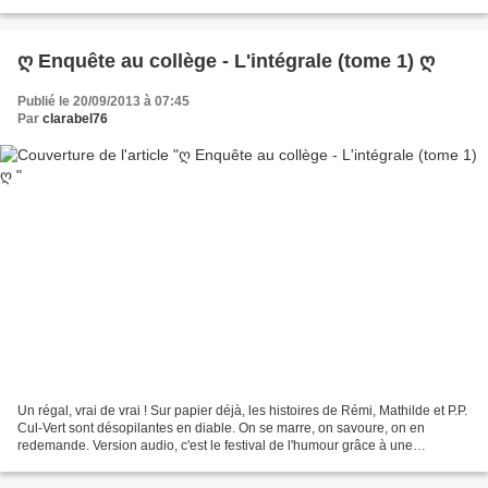
mère un peu excentrique. Sa...
ღ Enquête au collège - L'intégrale (tome 1) ღ
Publié le 20/09/2013 à 07:45
Par
clarabel76
Un régal, vrai de vrai ! Sur papier déjà, les histoires de Rémi, Mathilde et P.P.
Cul-Vert sont désopilantes en diable. On se marre, on savoure, on en
redemande. Version audio, c'est le festival de l'humour grâce à une
interprétation tout à fait remarquable...