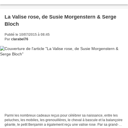
sa grand-mère, une autre fois c'est...
La Valise rose, de Susie Morgenstern & Serge
Bloch
Publié le 10/07/2015 à 08:45
Par
clarabel76
Parmi les nombreux cadeaux reçus pour célébrer sa naissance, entre les
peluches, les mobiles, les grenouillères, le cheval à bascule et la balançoire
géante, le petit Benjamin a également reçu une valise rose. Par sa grand-