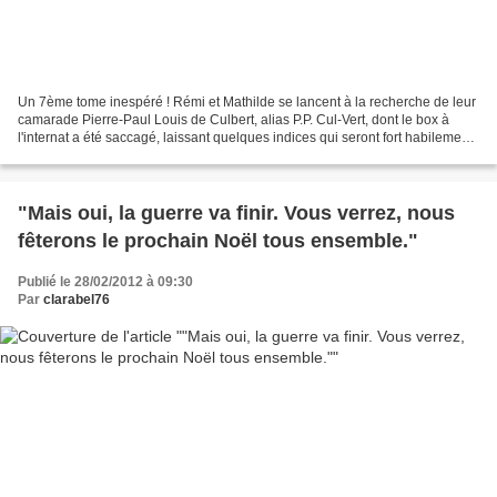
Un 7ème tome inespéré ! Rémi et Mathilde se lancent à la recherche de leur
camarade Pierre-Paul Louis de Culbert, alias P.P. Cul-Vert, dont le box à
l'internat a été saccagé, laissant quelques indices qui seront fort habilement
exploités par nos deux...
"Mais oui, la guerre va finir. Vous verrez, nous
fêterons le prochain Noël tous ensemble."
Publié le 28/02/2012 à 09:30
Par
clarabel76