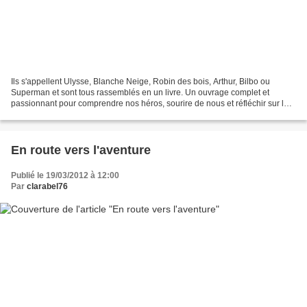
Ils s'appellent Ulysse, Blanche Neige, Robin des bois, Arthur, Bilbo ou
Superman et sont tous rassemblés en un livre. Un ouvrage complet et
passionnant pour comprendre nos héros, sourire de nous et réfléchir sur le
monde ! (eh oui) Cette lecture nous...
En route vers l'aventure
Publié le 19/03/2012 à 12:00
Par
clarabel76