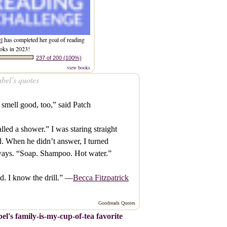
el
has completed her goal of reading
oks in 2023!
237 of 200 (100%)
view books
bel’s quotes
smell good, too,” said Patch
called a shower.” I was staring straight
. When he didn’t answer, I turned
ways. “Soap. Shampoo. Hot water.”
. I know the drill.” —
Becca Fitzpatrick
Goodreads Quotes
el's family-is-my-cup-of-tea favorite