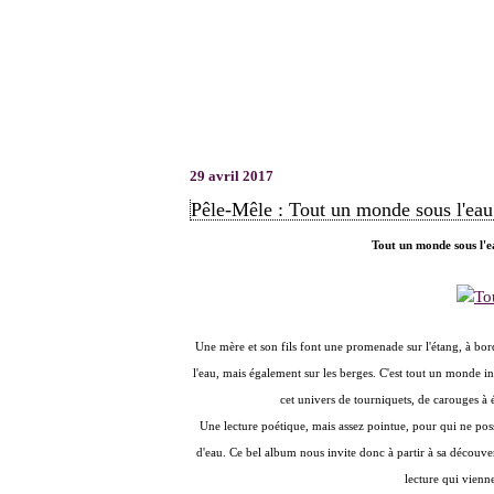
29 avril 2017
Pêle-Mêle : Tout un monde sous l'eau
Tout un monde sous l'e
Une mère et son fils font une promenade sur l'étang, à bord 
l'eau, mais également sur les berges. C'est tout un monde in
cet univers de tourniquets, de carouges à é
Une lecture poétique, mais assez pointue, pour qui ne poss
d'eau. Ce bel album nous invite donc à
partir à sa découv
lecture qui vienne