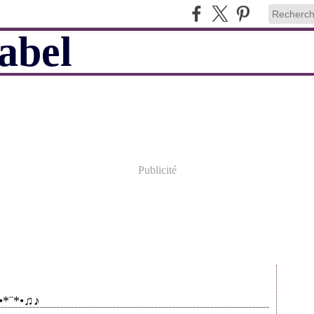
Publicité
.•*¨*•♫♪