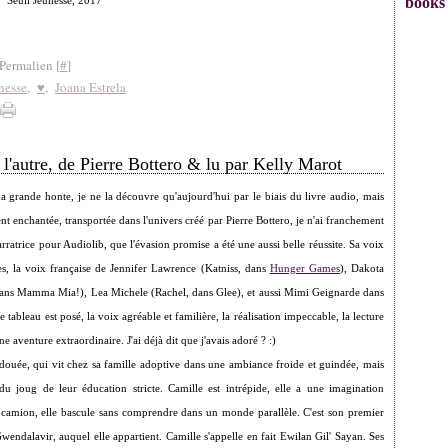
books
Seuil Jeunesse, 2017
Permalien [
#
]
nesse
,
♥
,
Joana Estrela
l'autre, de Pierre Bottero & lu par Kelly Marot
a grande honte, je ne la découvre qu'aujourd'hui par le biais du livre audio, mais
ment enchantée, transportée dans l'univers créé par Pierre Bottero, je n'ai franchement
rratrice pour Audiolib, que l'évasion promise a été une aussi belle réussite. Sa voix
res, la voix française de Jennifer Lawrence (Katniss, dans
Hunger Games
), Dakota
dans Mamma Mia!), Lea Michele (Rachel, dans Glee), et aussi Mimi Geignarde dans
ableau est posé, la voix agréable et familière, la réalisation impeccable, la lecture
 aventure extraordinaire. J'ai déjà dit que j'avais adoré ? :)
urdouée, qui vit chez sa famille adoptive dans une ambiance froide et guindée, mais
du joug de leur éducation stricte. Camille est intrépide, elle a une imagination
 camion, elle bascule sans comprendre dans un monde parallèle. C'est son premier
endalavir, auquel elle appartient. Camille s'appelle en fait Ewilan Gil' Sayan. Ses