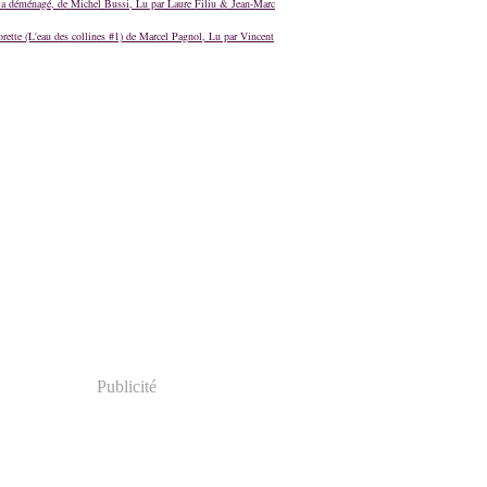
a déménagé, de Michel Bussi, Lu par Laure Filiu & Jean-Marc
orette (L'eau des collines #1) de Marcel Pagnol, Lu par Vincent
Publicité