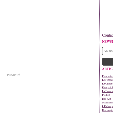
Contac
NEWS
ARTIC
Publicité
Pour votre
Les Trône
Le Crime d
Emery & 
La Houle é
Poulard
Bad Ash - 
Malédictio
L'Été où j
Une magie 