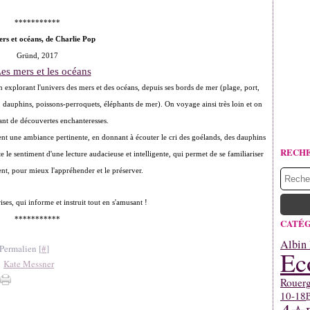
***********
rs et océans, de Charlie Pop
Gründ, 2017
en explorant l'univers des mers et des océans, depuis ses bords de mer (plage, port,
 dauphins, poissons-perroquets, éléphants de mer). On voyage ainsi très loin et on
nt de découvertes enchanteresses.
nt une ambiance pertinente, en donnant à écouter le cri des goélands, des dauphins
RECH
e le sentiment d'une lecture audacieuse et intelligente, qui permet de se familiariser
t, pour mieux l'appréhender et le préserver.
ises, qui informe et instruit tout en s'amusant !
***********
CATÉG
Albin 
Permalien [
#
]
Ec
,
Kate Messner
Rouerg
10-18