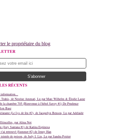
ter le propriétaire du blog
LETTER
LES RÉCENTS
 information...
s Trahis, de Nesrine Ammari, Lu par Marc Wilhelm & Élodie Lasne
e la chambre 705 (Bienvenue à l'hôtel Savoy #1) De Prudence
Ron Base
clatante (Le Lys de feu #2), de Jacquelyn Benson, Lu par Adelaide
Etincelles, par Alina Not
n (Joey Santana #1) de Karina Espinosa
e t'ai retrouvé (Summer #2) de Jenny Han
teintée de poison, de Judy I. Lin, Lu par Sandra Poirier