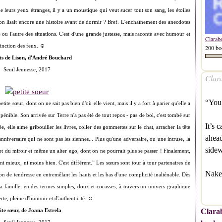
e leurs yeux étranges, il y a un moustique qui veut sucer tout son sang, les étoiles
i on lisait encore une histoire avant de dormir ? Bref. L'enchaînement des anecdotes
e ou l'autre des situations. C'est d'une grande justesse, mais raconté avec humour et
Clarab
inction des feux. ☺
200 bo
ts de Lison, d'André Bouchard
Seuil Jeunesse, 2017
Clara
“You 
etite sœur, dont on ne sait pas bien d'où elle vient, mais il y a fort à parier qu'elle a
 pénible. Son arrivée sur Terre n'a pas été de tout repos - pas de bol, c'est tombé sur
It’s 
ée, elle aime gribouiller les livres, coller des gommettes sur le chat, arracher la tête
ahead
nniversaire qui ne sont pas les siennes... Plus qu'une adversaire, ou une intruse, la
side
let du miroir et même un alter ego, dont on ne pourrait plus se passer ! Finalement,
ni mieux, ni moins bien. C'est différent.” Les sœurs sont tour à tour partenaires de
Naked
tion de tendresse en entremêlant les hauts et les bas d'une complicité inaliénable. Dès
 la famille, en des termes simples, doux et cocasses, à travers un univers graphique
rte, pleine d'humour et d'authenticité. ☺
Clarab
ite sœur, de Joana Estrela