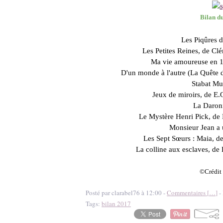
Bilan du
Les Piqûres d'
Les Petites Reines, de Cl
Ma vie amoureuse en 1
D'un monde à l'autre (La Quête d
Stabat Mur
Jeux de miroirs, de E.
La Daron
Le Mystère Henri Pick, de 
Monsieur Jean a
Les Sept Sœurs : Maia, de
La colline aux esclaves, de
©Crédit 
Posté par clarabel76 à 12:00 -
Commentaires [
…
]
- 
Tags:
bilan 2017