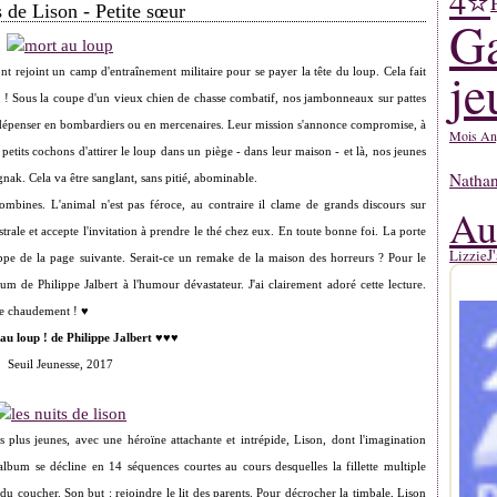
4⭐
s de Lison - Petite sœur
Ga
je
nt rejoint un camp d'entraînement militaire pour se payer la tête du loup. Cela fait
op ! Sous la coupe d'un vieux chien de chasse combatif, nos jambonneaux sur pattes
à dépenser en bombardiers ou en mercenaires. Leur mission s'annonce compromise, à
Mois An
x petits cochons d'attirer le loup dans un piège - dans leur maison - et là, nos jeunes
Natha
gnak. Cela va être sanglant, sans pitié, abominable.
combines. L'animal n'est pas féroce, au contraire il clame de grands discours sur
Au
estrale et accepte l'invitation à prendre le thé chez eux. En toute bonne foi. La porte
J
Lizzie
appe de la page suivante. Serait-ce un remake de la maison des horreurs ? Pour le
um de Philippe Jalbert à l'humour dévastateur. J'ai clairement adoré cette lecture.
nde chaudement ! ♥
au loup ! de Philippe Jalbert
♥♥♥
Seuil Jeunesse, 2017
plus jeunes, avec une héroïne attachante et intrépide, Lison, dont l'imagination
lbum se décline en 14 séquences courtes au cours desquelles la fillette multiple
 du coucher. Son but : rejoindre le lit des parents. Pour décrocher la timbale, Lison