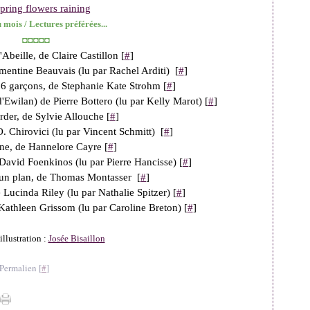
 mois / Lectures préférées...
◘◘◘◘◘
Abeille, de Claire Castillon [
#
]
émentine Beauvais (lu par Rachel Arditi) [
#
]
6 garçons, de Stephanie Kate Strohm [
#
]
'Ewilan) de Pierre Bottero (lu par Kelly Marot) [
#
]
der, de Sylvie Allouche [
#
]
O. Chirovici (lu par Vincent Schmitt) [
#
]
ne, de Hannelore Cayre [
#
]
David Foenkinos (lu par Pierre Hancisse) [
#
]
 un plan, de Thomas Montasser [
#
]
 Lucinda Riley (lu par Nathalie Spitzer) [
#
]
 Kathleen Grissom (lu par Caroline Breton) [
#
]
illustration :
Josée Bisaillon
Permalien [
#
]