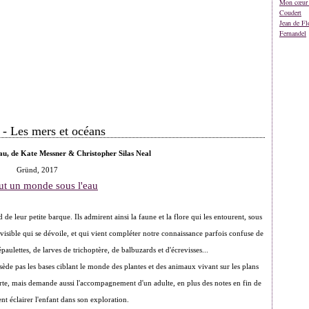
Mon cœur 
Coudert
Jean de Fl
Fernandel
 - Les mers et océans
au, de Kate Messner & Christopher Silas Neal
Gründ, 2017
de leur petite barque. Ils admirent ainsi la faune et la flore qui les entourent, sous
visible qui se dévoile, et qui vient compléter notre connaissance parfois confuse de
paulettes, de larves de trichoptère, de balbuzards et d'écrevisses...
ède pas les bases ciblant le monde des plantes et des animaux vivant sur les plans
erte, mais demande aussi l'accompagnement d'un adulte, en plus des notes en fin de
nt éclairer l'enfant dans son exploration.