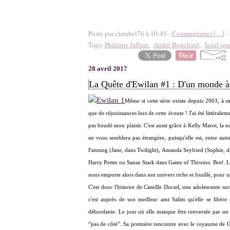
Posté par clarabel76 à 10:45 -
Commentaires [
…
]
- 
Tags:
Philippe Jalbert
,
André Bouchard
,
Seuil jeu
28 avril 2017
La Quête d'Ewilan #1 : D'un monde à 
Même si cette série existe depuis 2003, à m
que de réjouissances lors de cette écoute ! J'ai été littérale
pas boudé mon plaisir. C'est aussi grâce à Kelly Marot, la na
ne vous semblera pas étrangère, puisqu'elle est, entre aut
Fanning (Jane, dans Twilight), Amanda Seyfried (Sophie, 
Harry Potter ou Sansa Stark dans Game of Thrones. Bref. Le t
nous emporte alors dans son univers riche et fouillé, pour une
C'est donc l'histoire de Camille Duciel, une adolescente s
c'est auprès de son meilleur ami Salim qu'elle se libère 
débordante. Le jour où elle manque être renversée par un
“pas de côté”. Sa première rencontre avec le royaume de Gw