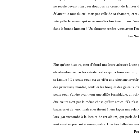
ne recule devant rien : ses doudous ne cessent de la fixer d
éclairent la nuit du ciel mais pas celle de sa chambre, et s
interpelle le lecteur qui se reconnaîtra forcément dans l'un
dans la bonne humeur ! Un chouette rendez-vous avant l'ex
Les Nui
Plus qu'une histoire, c'est d'abord une lettre adressée à une p
été abandonnée par les extraterrestres qui la trouvaient trop
sa famille ! La petite sœur est en effet une pipelette invétér
des princesses, mordre, souffler les bougies des gâteaux d'a
petite sœur s'avère avant tout une alliée formidable, un ref
être sœurs n'est pas la même chose qu'être amies. “Ce n'est 
bagarres et de jeux, mais elles tissent à leur façon une rela
lors, j'ai succombé à la lecture de cet album, qui parle de
tout aussi surprenant et remarquable. Une très belle découve
Pet