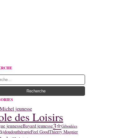
ERCHE
ORIES
Michel jeunesse
ole des Loisirs
3⭐
ue jeunesse
Bayard jeunesse
Giboulées
doudouthérapie
Feel Good
Thierry Magnier
Pkj