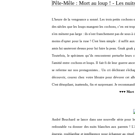
Pêle-Mêle : Mort au loup ! - Les nuit
L'heure de la vengeance a sonné. Les trois petits cochons o
des siècles que les loups mangent les cochons, c’en est tr
n'en mènent pas large : ils n'ont franchement pas de sous 
moins d'opter pour la ruse ! C'est bien simple : il suffit au
amis lui sauteront dessus pour lui faire la peau. Gnak gnak 
Toutefois, le spécimen qu’ils rencontrent perturbe leurs 
l'amitié entre cochons et loups. Il fait fi de leur guerre anc
se referme sur nos protagonistes... Un cri déchirant s'éch
découvrir, courez chez votre libraire pour dévorer cet alb
C'est désopilant, inattendu, fin et surprenant. Je recomma
♥♥♥
Mort 
André Bouchard se lance dans une nouvelle série pour les 
redoutable va donner des nuits blanches aux parents ! L'a
énergie, roublardise et intelligence pour échapper au rituel