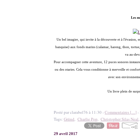
Les me
Un bel imagier, qui invite à la découverte et à l'évasion, 
banquise) aux fonds marins (calamar, hareng, thon, tortue,
va au-deva
Pour accompagner cette aventure, 12 puces sonores instaure
ou des otaries. Cela vous conditionne à merveille et confort
avec son environnemen
Un livre plein de surpr
Posté par clarabel76 à 11:30 -
Commentaires [
…
]
- 
Tags:
Gründ
,
Charlie Pop
,
Christopher Silas Neal
29 avril 2017