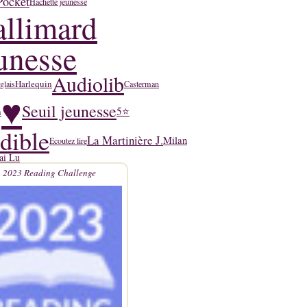
Pocket
Hachette jeunesse
llimard
unesse
Audiolib
Harlequin
glais
Casterman
♥
Seuil jeunesse
n
5⭐
dible
La Martinière J.
Milan
Ecoutez lire
'ai Lu
2023 Reading Challenge