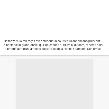
Balthazar Clairon reçoit avec stupeur un courrier lui annonçant qu'il vient
d'hériter d'un grand-oncle, qu'il ne connaît ni d'Eve ni d'Adam, et serait ainsi
le propriétaire d'un Manoir situé sur l'île de la Roche Crampon. Son arrivée
ne passe pas inaperçue,...