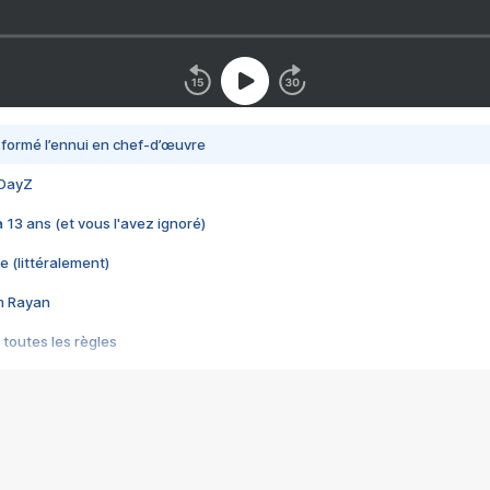
nsformé l’ennui en chef-d’œuvre
 DayZ
 a 13 ans (et vous l'avez ignoré)
e (littéralement)
im Rayan
 toutes les règles
s les jeux vidéo
us choquant de Rockstar ? - Le scandale BULLY
e plus moche de Steam