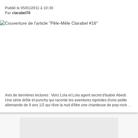
Publié le 05/01/2011 à 10:30
Par
clarabel76
Avis de dernières lectures : Voici Lola et Lola agent secret d'Isabel Abedi.
Une série drôle et punchy qui raconte les aventures rigolotes d'une petite
allemande de 9 ans 1/2 qui rêve la nuit d'être une chanteuse de pop-rock et
qui, le jour, aime beaucoup...