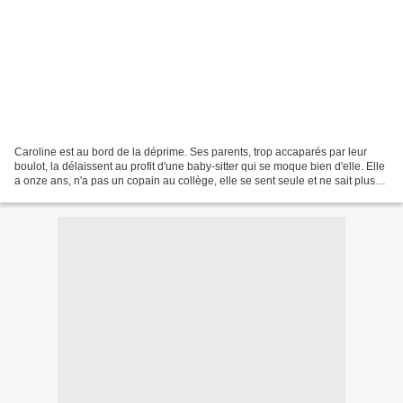
Caroline est au bord de la déprime. Ses parents, trop accaparés par leur
boulot, la délaissent au profit d'une baby-sitter qui se moque bien d'elle. Elle
a onze ans, n'a pas un copain au collège, elle se sent seule et ne sait plus
sourire. C'est alors...