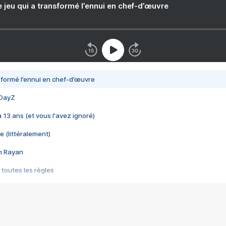
e jeu qui a transformé l’ennui en chef-d’œuvre
nsformé l’ennui en chef-d’œuvre
 DayZ
 a 13 ans (et vous l'avez ignoré)
e (littéralement)
im Rayan
 toutes les règles
s les jeux vidéo
us choquant de Rockstar ? - Le scandale BULLY
e plus moche de Steam