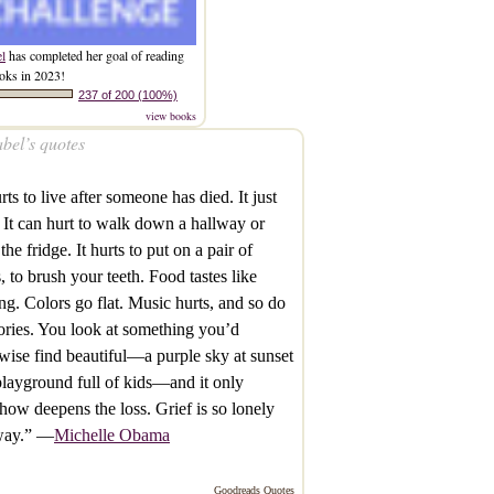
el
has completed her goal of reading
oks in 2023!
237 of 200 (100%)
view books
bel’s quotes
urts to live after someone has died. It just
 It can hurt to walk down a hallway or
the fridge. It hurts to put on a pair of
, to brush your teeth. Food tastes like
ng. Colors go flat. Music hurts, and so do
ies. You look at something you’d
wise find beautiful—a purple sky at sunset
playground full of kids—and it only
ow deepens the loss. Grief is so lonely
 way.” —
Michelle Obama
Goodreads Quotes