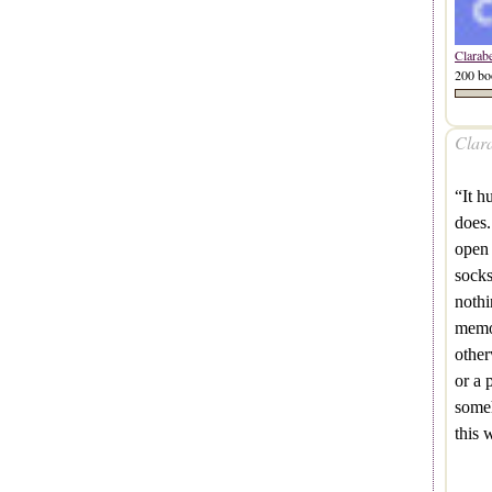
Clarab
200 bo
Clara
“It h
does.
open 
socks
nothi
memor
other
or a 
someh
this