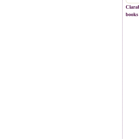
Clarab
books