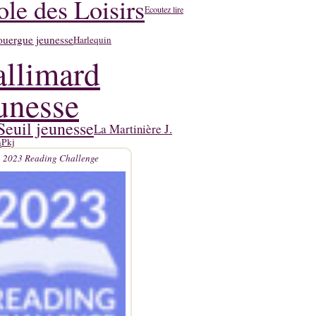
ole des Loisirs
Ecoutez lire
ouergue jeunesse
Harlequin
llimard
unesse
Seuil jeunesse
La Martinière J.
n
Pkj
2023 Reading Challenge