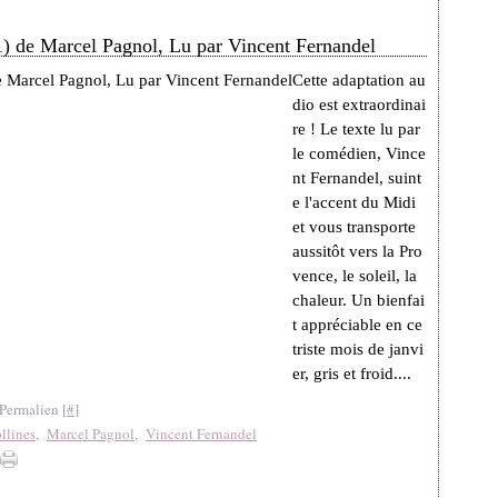
#1) de Marcel Pagnol, Lu par Vincent Fernandel
Cette adaptation au
dio est extraordinai
re ! Le texte lu par
le comédien, Vince
nt Fernandel, suint
e l'accent du Midi
et vous transporte
aussitôt vers la Pro
vence, le soleil, la
chaleur. Un bienfai
t appréciable en ce
triste mois de janvi
er, gris et froid....
Permalien [
#
]
llines
,
Marcel Pagnol
,
Vincent Fernandel