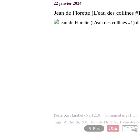
22 janvier 2024
Jean de Florette (L'eau des collines 
Posté par clarabel76 à 12:30 -
Commentaires [
…
]
- 
Tags:
Audiolib
,
5⭐
,
Jean de Florette
,
L'eau des co