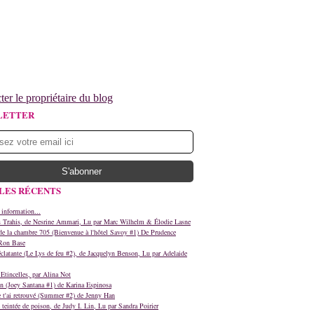
ter le propriétaire du blog
LETTER
LES RÉCENTS
 information...
s Trahis, de Nesrine Ammari, Lu par Marc Wilhelm & Élodie Lasne
e la chambre 705 (Bienvenue à l'hôtel Savoy #1) De Prudence
Ron Base
clatante (Le Lys de feu #2), de Jacquelyn Benson, Lu par Adelaide
Etincelles, par Alina Not
n (Joey Santana #1) de Karina Espinosa
e t'ai retrouvé (Summer #2) de Jenny Han
teintée de poison, de Judy I. Lin, Lu par Sandra Poirier