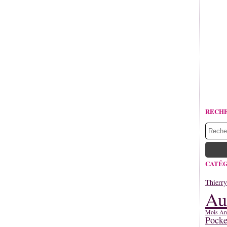
RECH
CATÉG
Thierr
Au
Mois An
Pocke