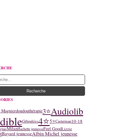
ERCHE
ORIES
Audiolib
3⭐
y Magnier
doudouthérapie
dible
4⭐
5⭐
10-18
Giboulées
Casterman
Milan
Feel Good
Lizzie
glais
Hachette jeunesse
t
Albin Michel jeunesse
Bayard jeunesse