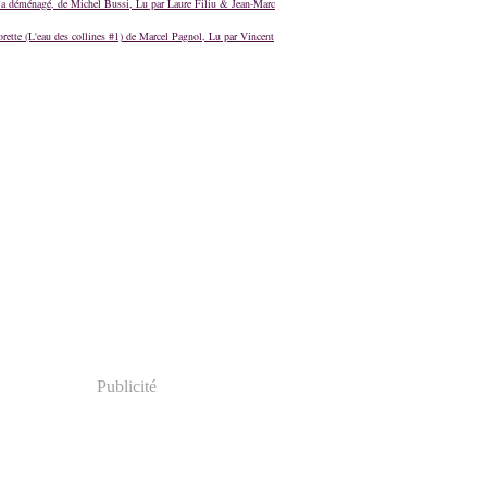
a déménagé, de Michel Bussi, Lu par Laure Filiu & Jean-Marc
orette (L'eau des collines #1) de Marcel Pagnol, Lu par Vincent
Publicité