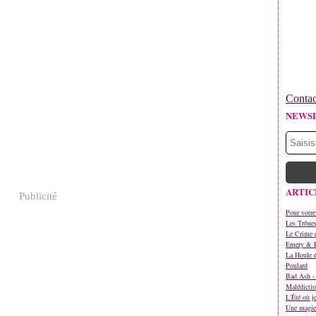
Contac
NEWS
ARTIC
Publicité
Pour votre
Les Trône
Le Crime d
Emery & 
La Houle é
Poulard
Bad Ash - 
Malédictio
L'Été où j
Une magie 