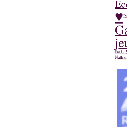
Ec
♥
R
Ga
je
J'ai Lu
Natha