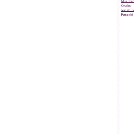
Mon cœur 
Coudert
Jean de Fl
Fernandel